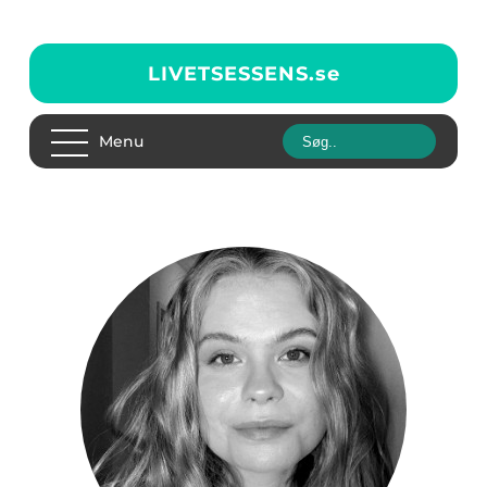
LIVETSESSENS.
se
Menu