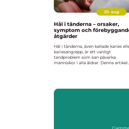
29. aug
Hål i tänderna – orsaker,
symptom och förebyggand
åtgärder
Hål i tänderna, även kallade karies ell
kariesangrepp, är ett vanligt
tandproblem som kan påverka
människor i alla åldrar. Denna artikel
kommer att utforska de olika orsake
bakom hål i tänderna, v...