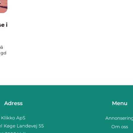
e i
på
ggd
Adress
Menu
Annonserin
Om oss