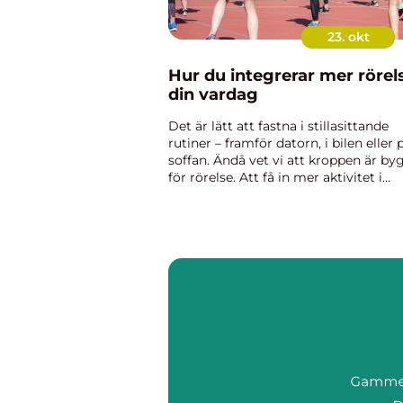
23. okt
Hur du integrerar mer rörels
din vardag
Det är lätt att fastna i stillasittande
rutiner – framför datorn, i bilen eller 
soffan. Ändå vet vi att kroppen är by
för rörelse. Att få in mer aktivitet i
vardagen handlar inte om att...