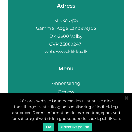
Adress
web:
www.klikko.dk
Menu
Annonsering
Om oss
Cookies
På vores website bruges cookies til at huske dine
indstillinger, statistik og personalisering af indhold og
Kontakta oss
annoncer. Denne information deles med tredjepart. Ved
Sitemap
fortsat brug af websiden godkender du cookiepolitikken.
Ok
Privatlivspolitik