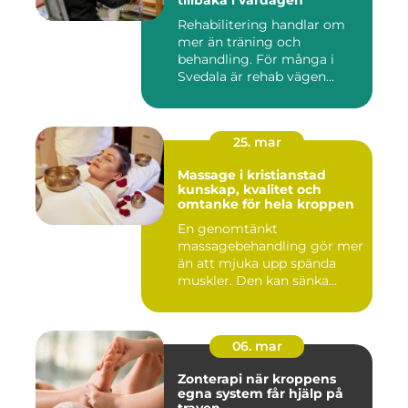
tillbaka i vardagen
Rehabilitering handlar om
mer än träning och
behandling. För många i
Svedala är rehab vägen
tillbaka...
25. mar
Massage i kristianstad
kunskap, kvalitet och
omtanke för hela kroppen
En genomtänkt
massagebehandling gör mer
än att mjuka upp spända
muskler. Den kan sänka
stressnivåer,...
06. mar
Zonterapi när kroppens
egna system får hjälp på