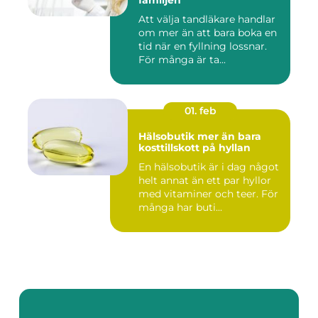
familjen
Att välja tandläkare handlar
om mer än att bara boka en
tid när en fyllning lossnar.
För många är ta...
01. feb
Hälsobutik mer än bara
kosttillskott på hyllan
En hälsobutik är i dag något
helt annat än ett par hyllor
med vitaminer och teer. För
många har buti...