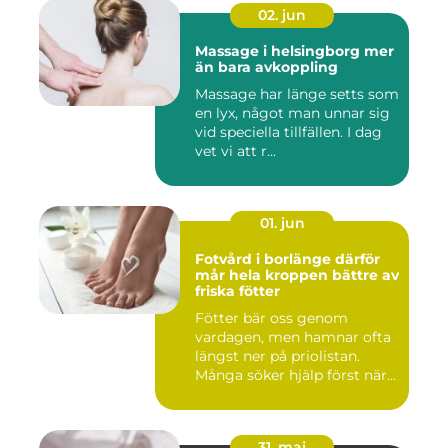
02. jun
Massage i helsingborg mer
än bara avkoppling
Massage har länge setts som
en lyx, något man unnar sig
vid speciella tillfällen. I dag
vet vi att r...
01. jun
Fotvård i borlänge därför
mår hela kroppen bättre av
friska fötter
Fötter bär oss genom
vardagen, men hamnar ofta
längst ner på priolistan.
Många söker hjälp först när...
31. maj