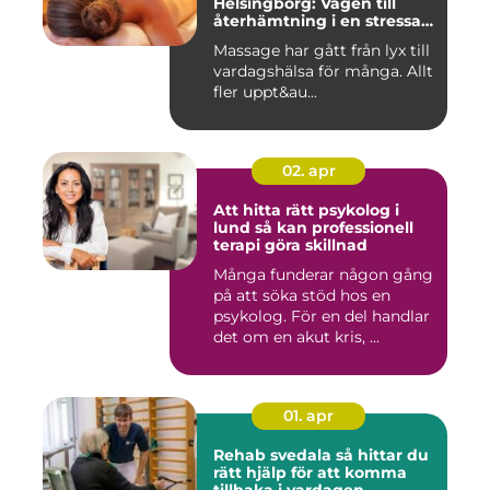
Helsingborg: Vägen till
återhämtning i en stressad
vardag
Massage har gått från lyx till
vardagshälsa för många. Allt
fler uppt&au...
02. apr
Att hitta rätt psykolog i
lund så kan professionell
terapi göra skillnad
Många funderar någon gång
på att söka stöd hos en
psykolog. För en del handlar
det om en akut kris, ...
01. apr
Rehab svedala så hittar du
rätt hjälp för att komma