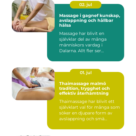
02. jul
Massage i gagnef kunskap,
avslappning och hållbar
hälsa
Massage har blivit en
självklar del av många
människors vardag i
Dalarna. Allt fler ser
massage som ...
01. jul
Thaimassage malmö
tradition, trygghet och
effektiv återhämtning
Thaimassage har blivit ett
självklart val för många som
söker en djupare form av
avslappning och smä...