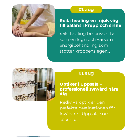
01. aug
Reiki healing en mjuk väg
till balans i kropp och sinne
reiki healing beskrivs ofta
som en lugn och varsam
energibehandling som
stöttar kroppens egen
förmåg...
01. aug
Optiker i Uppsala –
professionell synvård nära
dig
Rediviva optik är den
perfekta destinationen för
invånare i Uppsala som
söker k...