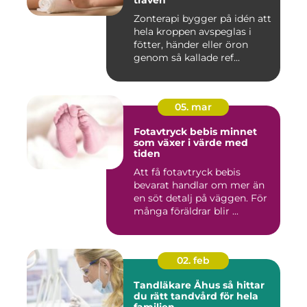
traven
Zonterapi bygger på idén att
hela kroppen avspeglas i
fötter, händer eller öron
genom så kallade ref...
05. mar
Fotavtryck bebis minnet
som växer i värde med
tiden
Att få fotavtryck bebis
bevarat handlar om mer än
en söt detalj på väggen. För
många föräldrar blir ...
02. feb
Tandläkare Åhus så hittar
du rätt tandvård för hela