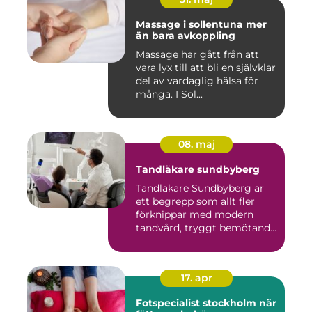
Massage i sollentuna mer
än bara avkoppling
Massage har gått från att
vara lyx till att bli en självklar
del av vardaglig hälsa för
många. I Sol...
08. maj
Tandläkare sundbyberg
Tandläkare Sundbyberg är
ett begrepp som allt fler
förknippar med modern
tandvård, tryggt bemötande
...
17. apr
Fotspecialist stockholm när