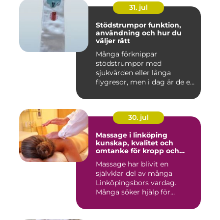
31. jul
Stödstrumpor funktion,
användning och hur du
väljer rätt
Många förknippar
stödstrumpor med
sjukvården eller långa
flygresor, men i dag är de ett
vardagligt h...
30. jul
Massage i linköping
kunskap, kvalitet och
omtanke för kropp och
sinne
Massage har blivit en
självklar del av många
Linköpingsbors vardag.
Många söker hjälp för
spända axl...