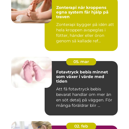
Zonterapi när kroppens
egna system får hjälp på
traven
Zonterapi bygger på idén att
hela kroppen avspeglas i
fötter, händer eller öron
genom så kallade ref...
05. mar
Fotavtryck bebis minnet
som växer i värde med
tiden
Att få fotavtryck bebis
bevarat handlar om mer än
en söt detalj på väggen. För
många föräldrar blir ...
02. feb