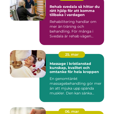
Rehab svedala så hittar du
rätt hjälp för att komma
tillbaka i vardagen
Rehabilitering handlar om
mer än träning och
behandling. För många i
Svedala är rehab vägen
tillbaka...
25. mar
Massage i kristianstad
kunskap, kvalitet och
omtanke för hela kroppen
En genomtänkt
massagebehandling gör mer
än att mjuka upp spända
muskler. Den kan sänka
stressnivåer,...
06. mar