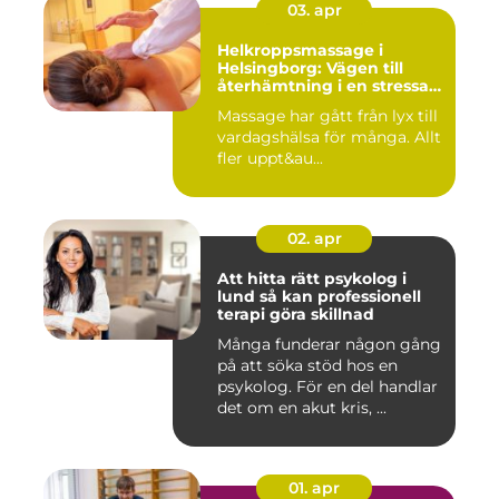
03. apr
Helkroppsmassage i
Helsingborg: Vägen till
återhämtning i en stressad
vardag
Massage har gått från lyx till
vardagshälsa för många. Allt
fler uppt&au...
02. apr
Att hitta rätt psykolog i
lund så kan professionell
terapi göra skillnad
Många funderar någon gång
på att söka stöd hos en
psykolog. För en del handlar
det om en akut kris, ...
01. apr