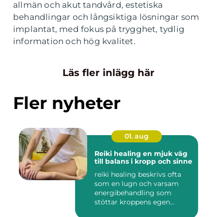
allmän och akut tandvård, estetiska
behandlingar och långsiktiga lösningar som
implantat, med fokus på trygghet, tydlig
information och hög kvalitet.
Läs fler inlägg här
Fler nyheter
01. aug
Reiki healing en mjuk väg
till balans i kropp och sinne
reiki healing beskrivs ofta
som en lugn och varsam
energibehandling som
stöttar kroppens egen
förmåg...