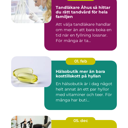
Tandläkare Åhus så hittar
du rätt tandvård för hela
familjen
Att välja tandläkare handlar
om mer än att bara boka en
tid när en fyllning lossnar.
För många är ta...
01. feb
Hälsobutik mer än bara
kosttillskott på hyllan
En hälsobutik är i dag något
helt annat än ett par hyllor
med vitaminer och teer. För
många har buti...
05. dec