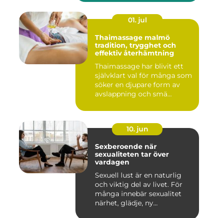
01. jul
Thaimassage malmö
tradition, trygghet och
effektiv återhämtning
Thaimassage har blivit ett
självklart val för många som
söker en djupare form av
avslappning och smä...
10. jun
Sexberoende när
sexualiteten tar över
vardagen
Sexuell lust är en naturlig
och viktig del av livet. För
många innebär sexualitet
närhet, glädje, ny...