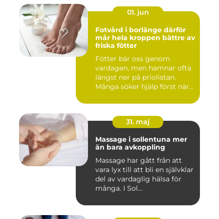
01. jun
Fotvård i borlänge därför
mår hela kroppen bättre av
friska fötter
Fötter bär oss genom
vardagen, men hamnar ofta
längst ner på priolistan.
Många söker hjälp först när...
31. maj
Massage i sollentuna mer
än bara avkoppling
Massage har gått från att
vara lyx till att bli en självklar
del av vardaglig hälsa för
många. I Sol...