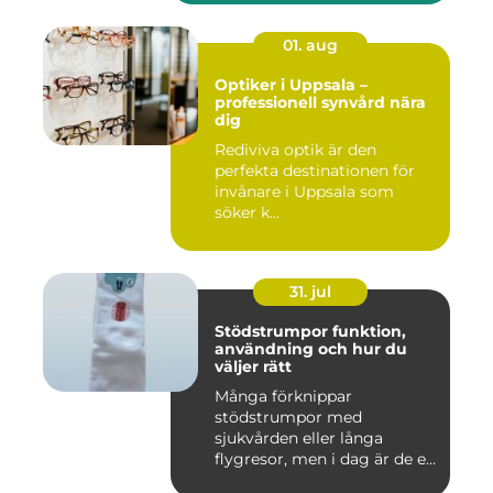
01. aug
Optiker i Uppsala –
professionell synvård nära
dig
Rediviva optik är den
perfekta destinationen för
invånare i Uppsala som
söker k...
31. jul
Stödstrumpor funktion,
användning och hur du
väljer rätt
Många förknippar
stödstrumpor med
sjukvården eller långa
flygresor, men i dag är de ett
vardagligt h...