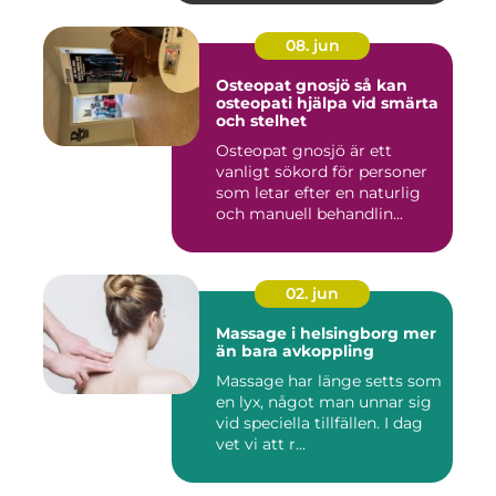
08. jun
Osteopat gnosjö så kan
osteopati hjälpa vid smärta
och stelhet
Osteopat gnosjö är ett
vanligt sökord för personer
som letar efter en naturlig
och manuell behandlin...
02. jun
Massage i helsingborg mer
än bara avkoppling
Massage har länge setts som
en lyx, något man unnar sig
vid speciella tillfällen. I dag
vet vi att r...