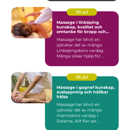
30. jul
Massage i linköping
kunskap, kvalitet och
omtanke för kropp och
sinne
Massage har blivit en
självklar del av många
Linköpingsbors vardag.
Många söker hjälp för
spända axl...
02. jul
Massage i gagnef kunskap,
avslappning och hållbar
hälsa
Massage har blivit en
självklar del av många
människors vardag i
Dalarna. Allt fler ser
massage som ...