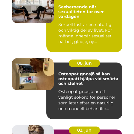
Sexberoende när
sexualiteten tar över
vardagen
Sexuell lust är en naturlig
och viktig del av livet. För
många innebär sexualitet
närhet, glädje, ny...
08. jun
Osteopat gnosjö så kan
osteopati hjälpa vid smärta
och stelhet
Osteopat gnosjö är ett
vanligt sökord för personer
som letar efter en naturlig
och manuell behandlin...
02. jun