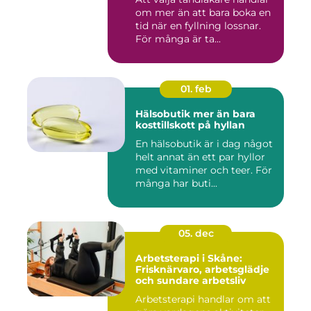
om mer än att bara boka en
tid när en fyllning lossnar.
För många är ta...
01. feb
Hälsobutik mer än bara
kosttillskott på hyllan
En hälsobutik är i dag något
helt annat än ett par hyllor
med vitaminer och teer. För
många har buti...
05. dec
Arbetsterapi i Skåne:
Frisknärvaro, arbetsglädje
och sundare arbetsliv
Arbetsterapi handlar om att