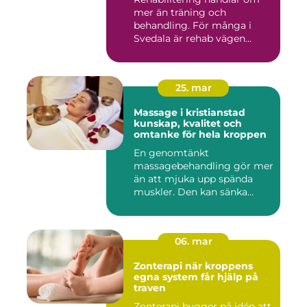
mer än träning och
behandling. För många i
Svedala är rehab vägen
tillbaka...
25. mar
Massage i kristianstad
kunskap, kvalitet och
omtanke för hela kroppen
En genomtänkt
massagebehandling gör mer
än att mjuka upp spända
muskler. Den kan sänka
stressnivåer,...
06. mar
Zonterapi när kroppens
egna system får hjälp på
traven
Zonterapi bygger på idén att