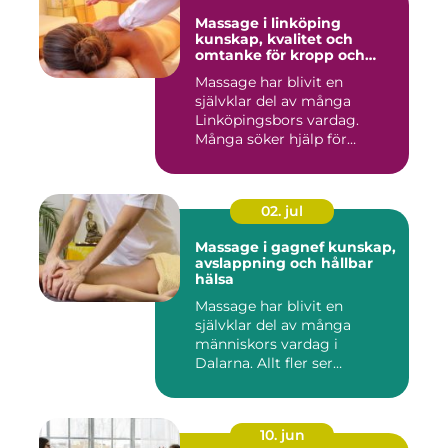
Massage i linköping
kunskap, kvalitet och
omtanke för kropp och
sinne
Massage har blivit en
självklar del av många
Linköpingsbors vardag.
Många söker hjälp för
spända axl...
02. jul
Massage i gagnef kunskap,
avslappning och hållbar
hälsa
Massage har blivit en
självklar del av många
människors vardag i
Dalarna. Allt fler ser
massage som ...
10. jun