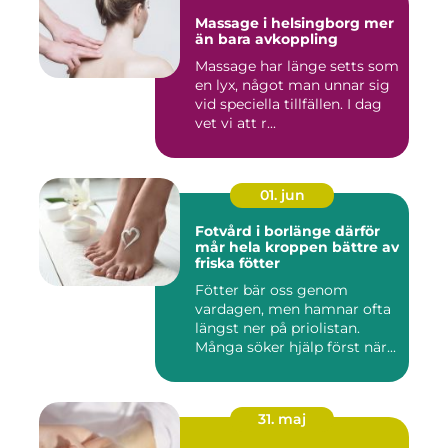
Massage i helsingborg mer
än bara avkoppling
Massage har länge setts som
en lyx, något man unnar sig
vid speciella tillfällen. I dag
vet vi att r...
01. jun
Fotvård i borlänge därför
mår hela kroppen bättre av
friska fötter
Fötter bär oss genom
vardagen, men hamnar ofta
längst ner på priolistan.
Många söker hjälp först när...
31. maj