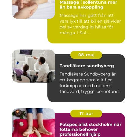
Massage i sollentuna mer
än bara avkoppling
Massage har gått från att
vara lyx till att bli en självklar
del av vardaglig hälsa för
många. I Sol...
08. maj
Tandläkare sundbyberg
Tandläkare Sundbyberg är
ett begrepp som allt fler
förknippar med modern
tandvård, tryggt bemötande
...
17. apr
Fotspecialist stockholm när
fötterna behöver
professionell hjälp