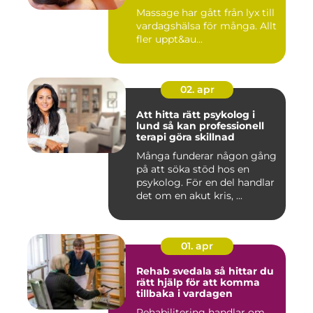
vardag
Massage har gått från lyx till
vardagshälsa för många. Allt
fler uppt&au...
02. apr
Att hitta rätt psykolog i
lund så kan professionell
terapi göra skillnad
Många funderar någon gång
på att söka stöd hos en
psykolog. För en del handlar
det om en akut kris, ...
01. apr
Rehab svedala så hittar du
rätt hjälp för att komma
tillbaka i vardagen
Rehabilitering handlar om