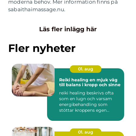
moderna behov. Mer information finns på
sabaithaimassage.nu.
Läs fler inlägg här
Fler nyheter
01. aug
Reiki healing en mjuk väg
till balans i kropp och sinne
reiki healing beskrivs ofta
som en lugn och varsam
energibehandling som
stöttar kroppens egen
förmåg...
01. aug