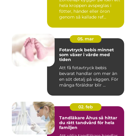
hela kroppen avspeglas i
fötter, händer eller öron
genom så kallade ref...
05. mar
Fotavtryck bebis minnet
som växer i värde med
tiden
Att få fotavtryck bebis
bevarat handlar om mer än
en söt detalj på väggen. För
många föräldrar blir ...
02. feb
Tandläkare Åhus så hittar
du rätt tandvård för hela
familjen
Att välja tandläkare handlar