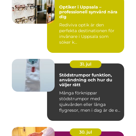
Optiker i Uppsala –
professionell synvård nära
dig
Rediviva optik är den
perfekta destinationen för
invånare i Uppsala som
söker k...
31. jul
Stödstrumpor funktion,
användning och hur du
väljer rätt
Många förknippar
stödstrumpor med
sjukvården eller långa
flygresor, men i dag är de ett
vardagligt h...
30. jul