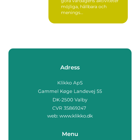
göra vardagens aktiviteter
möjliga, hållbara och
menings...
Adress
web:
www.klikko.dk
Menu