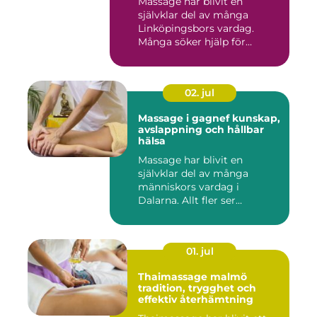
Massage har blivit en
självklar del av många
Linköpingsbors vardag.
Många söker hjälp för
spända axl...
02. jul
Massage i gagnef kunskap,
avslappning och hållbar
hälsa
Massage har blivit en
självklar del av många
människors vardag i
Dalarna. Allt fler ser
massage som ...
01. jul
Thaimassage malmö
tradition, trygghet och
effektiv återhämtning