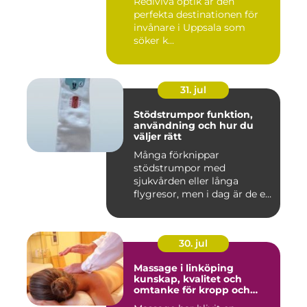
Rediviva optik är den
perfekta destinationen för
invånare i Uppsala som
söker k...
31. jul
Stödstrumpor funktion,
användning och hur du
väljer rätt
Många förknippar
stödstrumpor med
sjukvården eller långa
flygresor, men i dag är de ett
vardagligt h...
30. jul
Massage i linköping
kunskap, kvalitet och
omtanke för kropp och
sinne