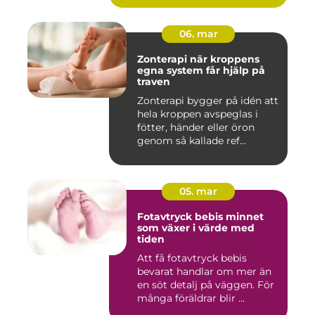
06. mar
Zonterapi när kroppens
egna system får hjälp på
traven
Zonterapi bygger på idén att
hela kroppen avspeglas i
fötter, händer eller öron
genom så kallade ref...
05. mar
Fotavtryck bebis minnet
som växer i värde med
tiden
Att få fotavtryck bebis
bevarat handlar om mer än
en söt detalj på väggen. För
många föräldrar blir ...