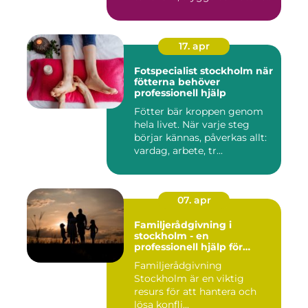
...
17. apr
Fotspecialist stockholm när
fötterna behöver
professionell hjälp
Fötter bär kroppen genom
hela livet. När varje steg
börjar kännas, påverkas allt:
vardag, arbete, tr...
07. apr
Familjerådgivning i
stockholm - en
professionell hjälp för
harmoni inom familjen
Familjerådgivning
Stockholm är en viktig
resurs för att hantera och
lösa konfli...