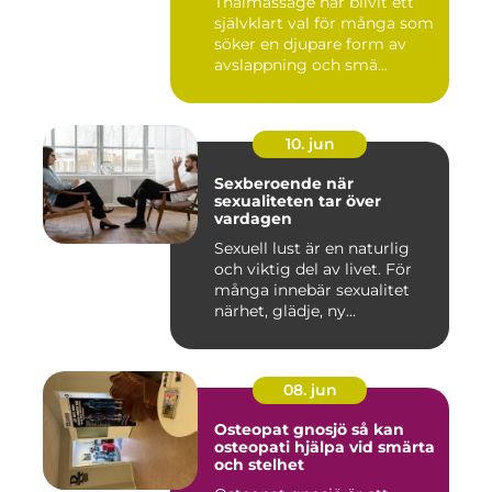
Thaimassage har blivit ett
självklart val för många som
söker en djupare form av
avslappning och smä...
10. jun
Sexberoende när
sexualiteten tar över
vardagen
Sexuell lust är en naturlig
och viktig del av livet. För
många innebär sexualitet
närhet, glädje, ny...
08. jun
Osteopat gnosjö så kan
osteopati hjälpa vid smärta
och stelhet