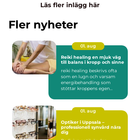
Läs fler inlägg här
Fler nyheter
01. aug
Reiki healing en mjuk väg
till balans i kropp och sinne
reiki healing beskrivs ofta
som en lugn och varsam
energibehandling som
stöttar kroppens egen
förmåg...
01. aug
Optiker i Uppsala –
professionell synvård nära
dig