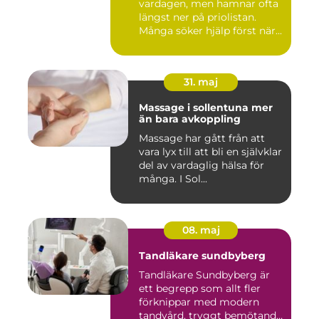
vardagen, men hamnar ofta
längst ner på priolistan.
Många söker hjälp först när...
31. maj
Massage i sollentuna mer
än bara avkoppling
Massage har gått från att
vara lyx till att bli en självklar
del av vardaglig hälsa för
många. I Sol...
08. maj
Tandläkare sundbyberg
Tandläkare Sundbyberg är
ett begrepp som allt fler
förknippar med modern
tandvård, tryggt bemötande