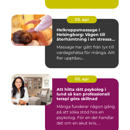
03. apr
Helkroppsmassage i
Helsingborg: Vägen till
återhämtning i en stressad
vardag
Massage har gått från lyx till
vardagshälsa för många. Allt
fler uppt&au...
02. apr
Att hitta rätt psykolog i
lund så kan professionell
terapi göra skillnad
Många funderar någon gång
på att söka stöd hos en
psykolog. För en del handlar
det om en akut kris, ...