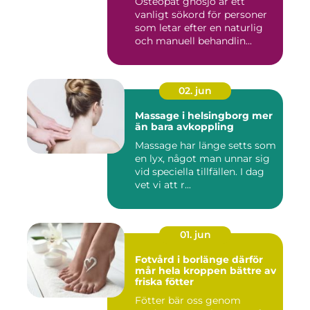
Osteopat gnosjö är ett
vanligt sökord för personer
som letar efter en naturlig
och manuell behandlin...
02. jun
Massage i helsingborg mer
än bara avkoppling
Massage har länge setts som
en lyx, något man unnar sig
vid speciella tillfällen. I dag
vet vi att r...
01. jun
Fotvård i borlänge därför
mår hela kroppen bättre av
friska fötter
Fötter bär oss genom