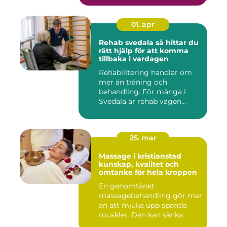
01. apr
Rehab svedala så hittar du
rätt hjälp för att komma
tillbaka i vardagen
Rehabilitering handlar om
mer än träning och
behandling. För många i
Svedala är rehab vägen
tillbaka...
25. mar
Massage i kristianstad
kunskap, kvalitet och
omtanke för hela kroppen
En genomtänkt
massagebehandling gör mer
än att mjuka upp spända
muskler. Den kan sänka
stressnivåer,...