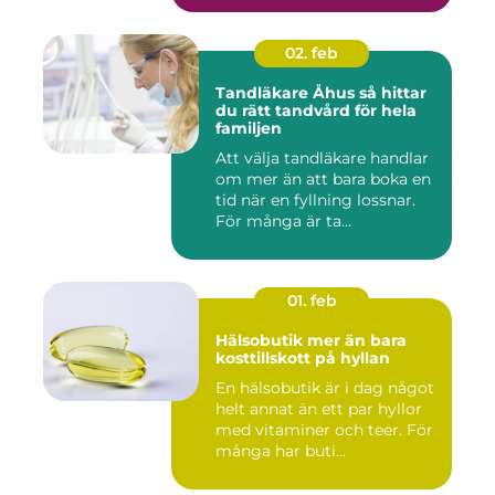
02. feb
Tandläkare Åhus så hittar
du rätt tandvård för hela
familjen
Att välja tandläkare handlar
om mer än att bara boka en
tid när en fyllning lossnar.
För många är ta...
01. feb
Hälsobutik mer än bara
kosttillskott på hyllan
En hälsobutik är i dag något
helt annat än ett par hyllor
med vitaminer och teer. För
många har buti...