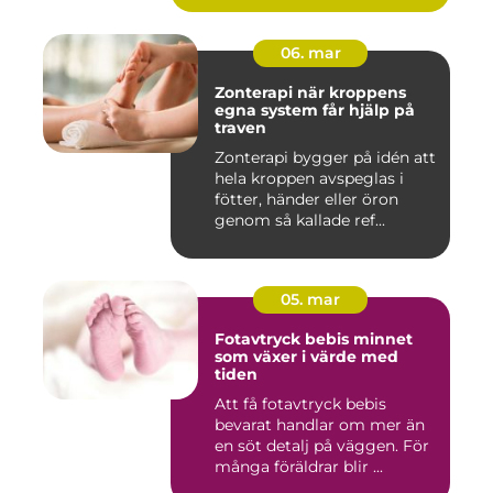
06. mar
Zonterapi när kroppens
egna system får hjälp på
traven
Zonterapi bygger på idén att
hela kroppen avspeglas i
fötter, händer eller öron
genom så kallade ref...
05. mar
Fotavtryck bebis minnet
som växer i värde med
tiden
Att få fotavtryck bebis
bevarat handlar om mer än
en söt detalj på väggen. För
många föräldrar blir ...