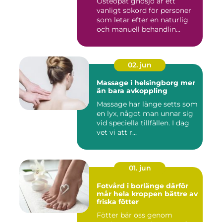
Osteopat gnosjö är ett
vanligt sökord för personer
som letar efter en naturlig
och manuell behandlin...
02. jun
Massage i helsingborg mer
än bara avkoppling
Massage har länge setts som
en lyx, något man unnar sig
vid speciella tillfällen. I dag
vet vi att r...
01. jun
Fotvård i borlänge därför
mår hela kroppen bättre av
friska fötter
Fötter bär oss genom