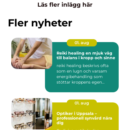
Läs fler inlägg här
Fler nyheter
01. aug
Reiki healing en mjuk väg
till balans i kropp och sinne
reiki healing beskrivs ofta
som en lugn och varsam
energibehandling som
stöttar kroppens egen
förmåg...
01. aug
Optiker i Uppsala –
professionell synvård nära
dig