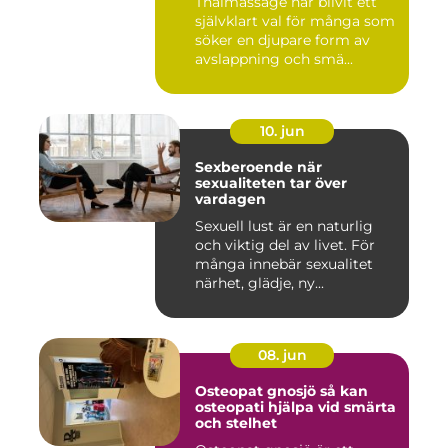
Thaimassage har blivit ett
självklart val för många som
söker en djupare form av
avslappning och smä...
10. jun
Sexberoende när
sexualiteten tar över
vardagen
Sexuell lust är en naturlig
och viktig del av livet. För
många innebär sexualitet
närhet, glädje, ny...
08. jun
Osteopat gnosjö så kan
osteopati hjälpa vid smärta
och stelhet