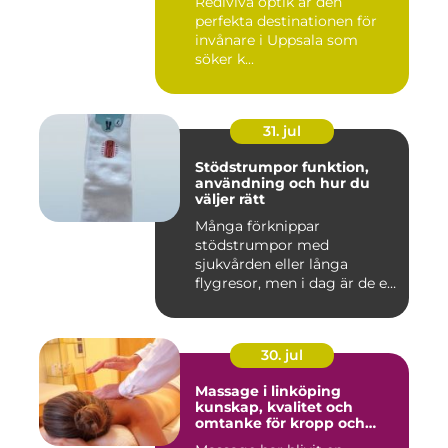
Rediviva optik är den
perfekta destinationen för
invånare i Uppsala som
söker k...
31. jul
Stödstrumpor funktion,
användning och hur du
väljer rätt
Många förknippar
stödstrumpor med
sjukvården eller långa
flygresor, men i dag är de ett
vardagligt h...
30. jul
Massage i linköping
kunskap, kvalitet och
omtanke för kropp och
sinne