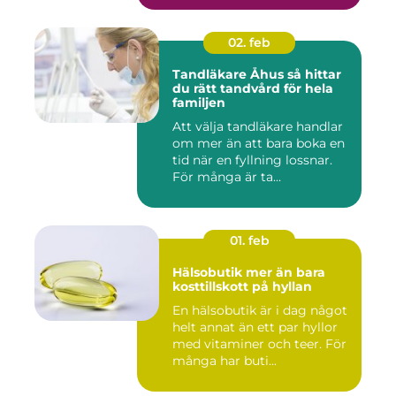
02. feb
Tandläkare Åhus så hittar
du rätt tandvård för hela
familjen
Att välja tandläkare handlar
om mer än att bara boka en
tid när en fyllning lossnar.
För många är ta...
01. feb
Hälsobutik mer än bara
kosttillskott på hyllan
En hälsobutik är i dag något
helt annat än ett par hyllor
med vitaminer och teer. För
många har buti...