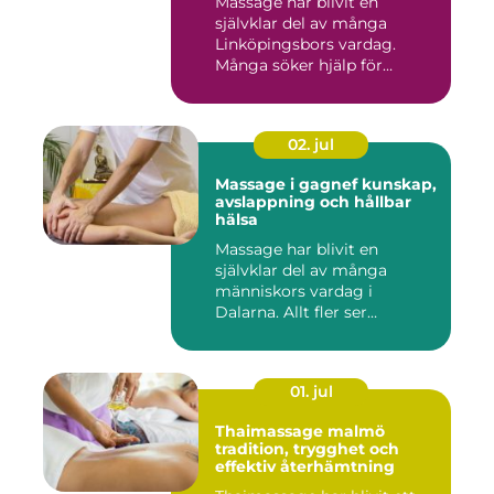
Massage har blivit en
självklar del av många
Linköpingsbors vardag.
Många söker hjälp för
spända axl...
02. jul
Massage i gagnef kunskap,
avslappning och hållbar
hälsa
Massage har blivit en
självklar del av många
människors vardag i
Dalarna. Allt fler ser
massage som ...
01. jul
Thaimassage malmö
tradition, trygghet och
effektiv återhämtning