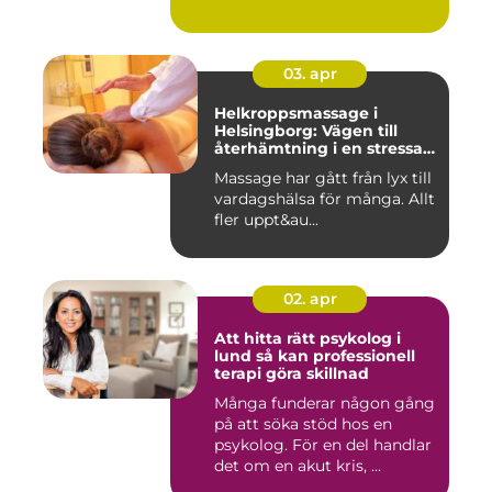
03. apr
Helkroppsmassage i
Helsingborg: Vägen till
återhämtning i en stressad
vardag
Massage har gått från lyx till
vardagshälsa för många. Allt
fler uppt&au...
02. apr
Att hitta rätt psykolog i
lund så kan professionell
terapi göra skillnad
Många funderar någon gång
på att söka stöd hos en
psykolog. För en del handlar
det om en akut kris, ...