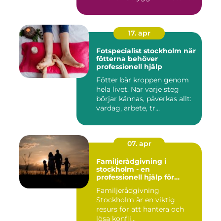
...
17. apr
Fotspecialist stockholm när
fötterna behöver
professionell hjälp
Fötter bär kroppen genom
hela livet. När varje steg
börjar kännas, påverkas allt:
vardag, arbete, tr...
07. apr
Familjerådgivning i
stockholm - en
professionell hjälp för
harmoni inom familjen
Familjerådgivning
Stockholm är en viktig
resurs för att hantera och
lösa konfli...