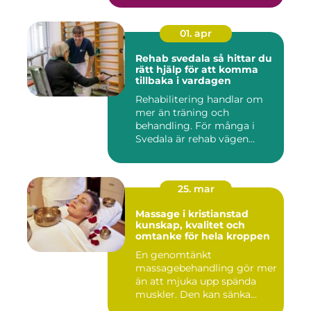
01. apr
Rehab svedala så hittar du
rätt hjälp för att komma
tillbaka i vardagen
Rehabilitering handlar om
mer än träning och
behandling. För många i
Svedala är rehab vägen
tillbaka...
25. mar
Massage i kristianstad
kunskap, kvalitet och
omtanke för hela kroppen
En genomtänkt
massagebehandling gör mer
än att mjuka upp spända
muskler. Den kan sänka
stressnivåer,...