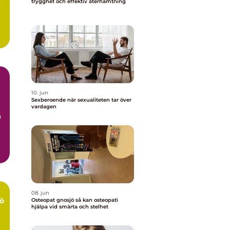
n
trygghet och effektiv återhämtning
10. jun
Sexberoende när sexualiteten tar över
vardagen
n
08. jun
ö
Osteopat gnosjö så kan osteopati
hjälpa vid smärta och stelhet