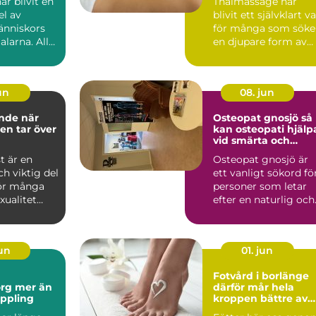
r blivit en
Thaimassage har
el av
blivit ett självklart va
nniskors
för många som söke
alarna. Allt
en djupare form av
massage som
avslappning och
smä...
jun
08. jun
e när
Osteopat gnosjö så
ten tar över
kan osteopati hjälp
vid smärta och
stelhet
st är en
Osteopat gnosjö är
ch viktig del
ett vanligt sökord fö
För många
personer som letar
xualitet
efter en naturlig och
dje, ny...
manuell behandlin...
jun
01. jun
Fotvård i borlänge
er än
därför mår hela
ppling
kroppen bättre av
friska fötter