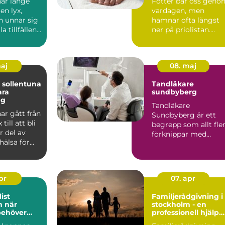
ar länge
Fötter bär oss geno
en lyx,
vardagen, men
 unnar sig
hamnar ofta längst
a tillfällen.
ner på priolistan.
 att r...
Många söker hjälp
först när...
maj
08. maj
 sollentuna
Tandläkare
ara
sundbyberg
ng
Tandläkare
ar gått från
Sundbyberg är ett
 till att bli
begrepp som allt fle
r del av
förknippar med
hälsa för
modern tandvård,
l...
tryggt bemötande ...
apr
07. apr
ist
Familjerådgivning i
är
stockholm - en
behöver
professionell hjälp
ell hjälp
för harmoni inom