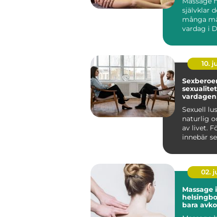
Massage ha
självklar d
många mä
vardag i D
fler ser 
...
10. 
Sexberoend
sexualite
vardagen
Sexuell lu
naturlig o
av livet. 
innebär se
närhet, glä
02. 
Massage i
helsingborg m
bara avko