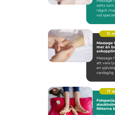
Massage h
setts som 
något man
vid speciell
I dag vet vi
31. 
Massage i
mer än b
avkoppli
Massage h
att vara lyx
en självkla
vardaglig 
många. I So
17. 
Fotspecial
stockholm n
fötterna 
profession