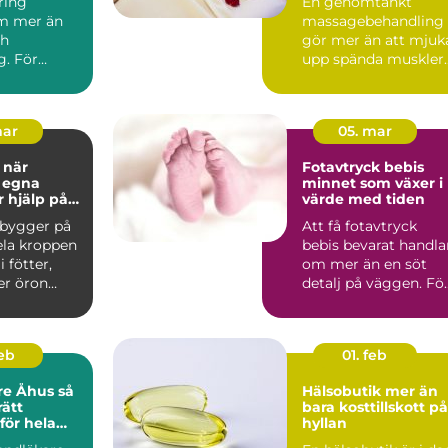
ring
En genomtänkt
hela kroppen
m mer än
massagebehandling
ch
gör mer än att mjuk
g. För
upp spända muskler.
vedala är
Den kan sänka
n tillbaka...
stressnivåer,...
mar
05. mar
r
Fotavtryck bebis
 egna
minnet som växer i
r hjälp på
värde med tiden
 bygger på
Att få fotavtryck
ela kroppen
bebis bevarat handla
 fötter,
om mer än en söt
er öron
detalj på väggen. Fö
allade ref...
många föräldrar blir .
feb
01. feb
e Åhus så
Hälsobutik mer än
rätt
bara kosttillskott på
för hela
hyllan