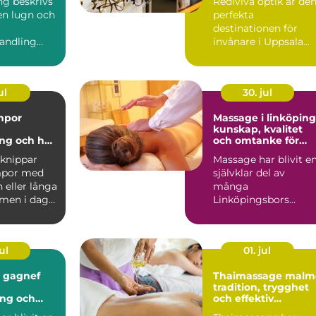
ing beskrivs
Rediviva optik är de
en lugn och
perfekta
destinationen för
andling
invånare i Uppsala
ar kroppens
som söker k...
åg...
ul
30. jul
mpor
Massage i linköping
kunskap, kvalitet
ng och hur
och omtanke för
rätt
kropp och sinne
knippar
Massage har blivit e
mpor med
självklar del av
 eller långa
många
 men i dag
Linköpingsbors
vardagligt
vardag. Många söker
hjälp för spända axl...
ul
01. jul
i gagnef
Thaimassage malm
tradition, trygghet
ing och
och effektiv
älsa
återhämtning