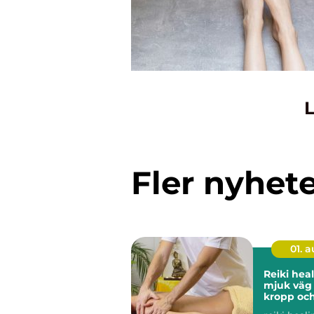
L
Fler nyhet
01. 
Reiki heali
mjuk väg t
kropp och