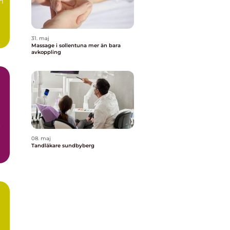
m
31. maj
Massage i sollentuna mer än bara
avkoppling
r
08. maj
Tandläkare sundbyberg