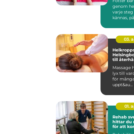
Fötter bä
genom hela
varje steg
kännas, på
vardag, arb
03. 
Helkropp
Helsingb
till återh
en stress
Massage h
lyx till va
för många.
uppt&au...
01. 
Rehab sved
hittar du 
för att 
tillbaka 