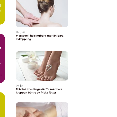
l
r
02. jun
Massage i helsingborg mer än bara
avkoppling
a
r
01. jun
Fotvård i borlänge därför mår hela
kroppen bättre av friska fötter