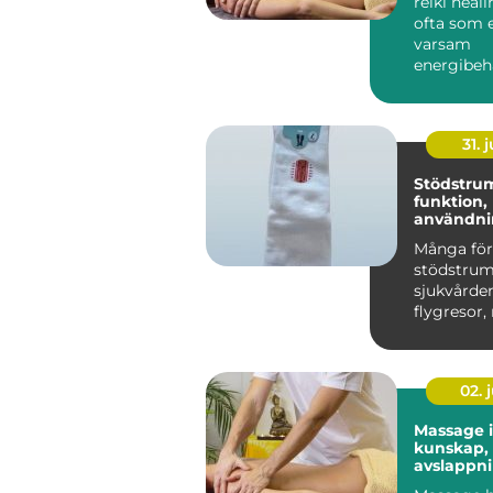
reiki heal
ofta som 
varsam
energibeh
som stött
egen förm
31. j
Stödstru
funktion,
användni
du väljer 
Många för
stödstru
sjukvården
flygresor,
är de ett 
h...
02. j
Massage 
kunskap,
avslappn
hållbar h