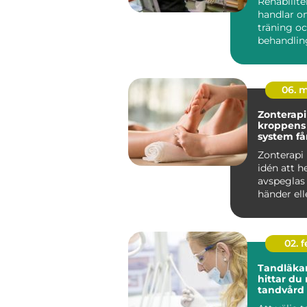
Rehabilite
handlar o
träning o
behandlin
många i S
rehab väge
06. 
Zonterapi nä
kroppens
system få
traven
Zonterapi
idén att h
avspeglas i
händer ell
genom så k
02. 
Tandläkar
hittar du 
tandvård 
familjen