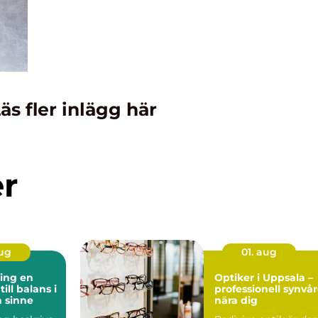
äs fler inlägg här
er
aug
01. aug
ng en
Optiker i Uppsala –
ill balans i
professionell synvå
 sinne
nära dig