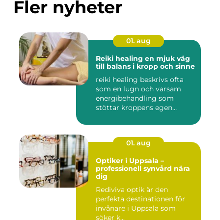
Fler nyheter
01. aug
Reiki healing en mjuk väg
till balans i kropp och sinne
reiki healing beskrivs ofta
som en lugn och varsam
energibehandling som
stöttar kroppens egen
förmåg...
01. aug
Optiker i Uppsala –
professionell synvård nära
dig
Rediviva optik är den
perfekta destinationen för
invånare i Uppsala som
söker k...