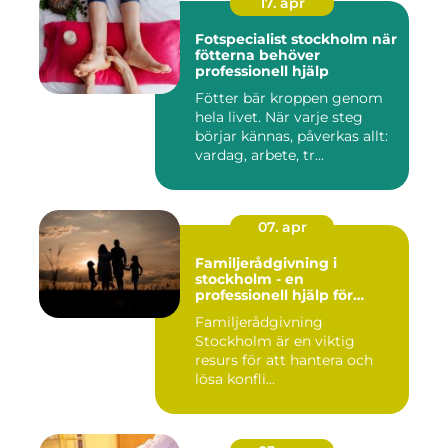
17. apr
Fotspecialist stockholm när
fötterna behöver
professionell hjälp
Fötter bär kroppen genom
hela livet. När varje steg
börjar kännas, påverkas allt:
vardag, arbete, tr...
07. apr
Familjerådgivning i
stockholm - en
professionell hjälp för
harmoni inom familjen
Familjerådgivning
Stockholm är en viktig
resurs för att hantera och
lösa konfli...