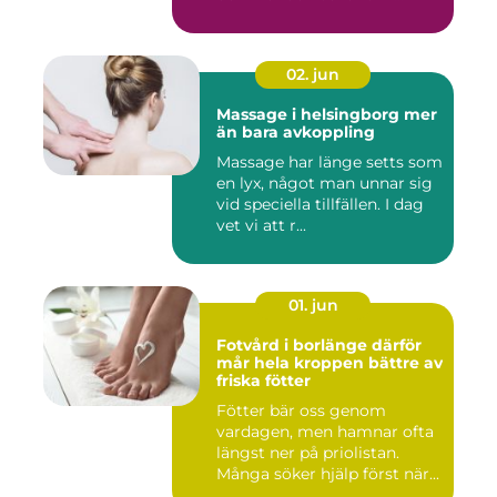
02. jun
Massage i helsingborg mer
än bara avkoppling
Massage har länge setts som
en lyx, något man unnar sig
vid speciella tillfällen. I dag
vet vi att r...
01. jun
Fotvård i borlänge därför
mår hela kroppen bättre av
friska fötter
Fötter bär oss genom
vardagen, men hamnar ofta
längst ner på priolistan.
Många söker hjälp först när...