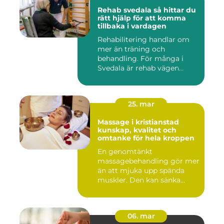
Rehab svedala så hittar du
rätt hjälp för att komma
tillbaka i vardagen
Rehabilitering handlar om
mer än träning och
behandling. För många i
Svedala är rehab vägen
tillbaka...
25. mar
Massage i kristianstad
kunskap, kvalitet och
omtanke för hela kroppen
En genomtänkt
massagebehandling gör mer
än att mjuka upp spända
muskler. Den kan sänka
stressnivåer,...
06. mar