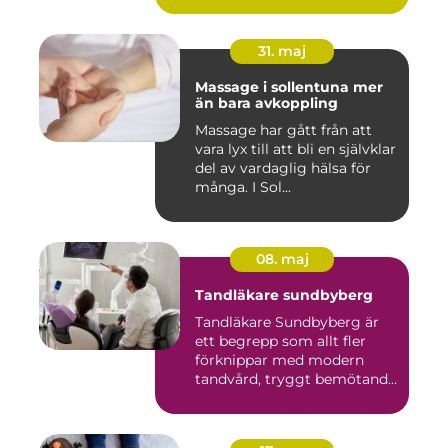
31. maj
Massage i sollentuna mer
än bara avkoppling
Massage har gått från att
vara lyx till att bli en självklar
del av vardaglig hälsa för
många. I Sol...
08. maj
Tandläkare sundbyberg
Tandläkare Sundbyberg är
ett begrepp som allt fler
förknippar med modern
tandvård, tryggt bemötande
...