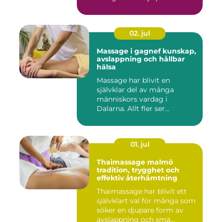
spända axl...
02. jul
Massage i gagnef kunskap,
avslappning och hållbar
hälsa
Massage har blivit en
självklar del av många
människors vardag i
Dalarna. Allt fler ser
massage som ...
01. jul
Thaimassage malmö
tradition, trygghet och
effektiv återhämtning
Thaimassage har blivit ett
självklart val för många som
söker en djupare form av
avslappning och smä...