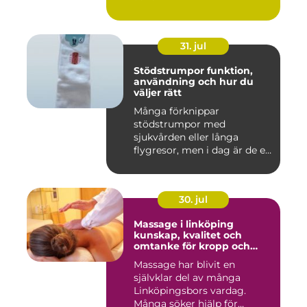
31. jul
Stödstrumpor funktion,
användning och hur du
väljer rätt
Många förknippar
stödstrumpor med
sjukvården eller långa
flygresor, men i dag är de ett
vardagligt h...
30. jul
Massage i linköping
kunskap, kvalitet och
omtanke för kropp och
sinne
Massage har blivit en
självklar del av många
Linköpingsbors vardag.
Många söker hjälp för