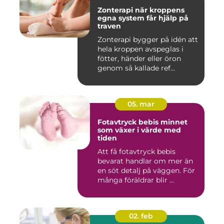
Zonterapi när kroppens
egna system får hjälp på
traven
Zonterapi bygger på idén att
hela kroppen avspeglas i
fötter, händer eller öron
genom så kallade ref...
05. mar
Fotavtryck bebis minnet
som växer i värde med
tiden
Att få fotavtryck bebis
bevarat handlar om mer än
en söt detalj på väggen. För
många föräldrar blir ...
02. feb