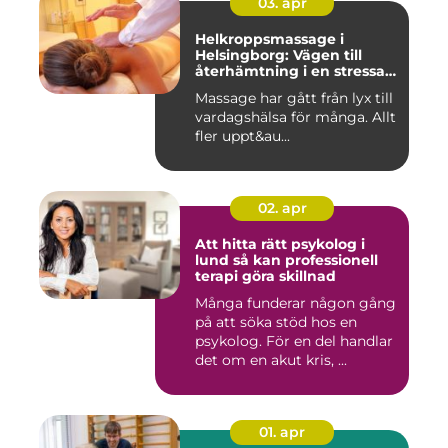
03. apr
Helkroppsmassage i
Helsingborg: Vägen till
återhämtning i en stressad
vardag
Massage har gått från lyx till
vardagshälsa för många. Allt
fler uppt&au...
02. apr
Att hitta rätt psykolog i
lund så kan professionell
terapi göra skillnad
Många funderar någon gång
på att söka stöd hos en
psykolog. För en del handlar
det om en akut kris, ...
01. apr