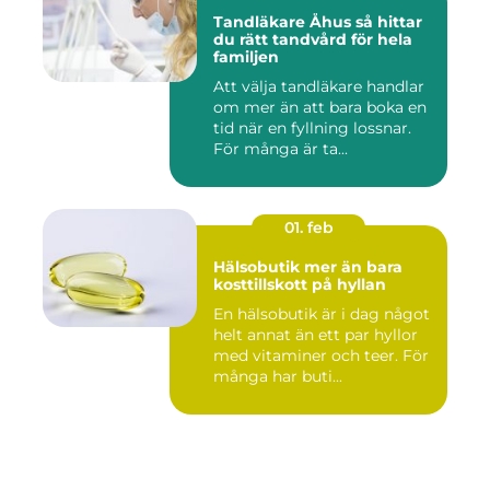
Tandläkare Åhus så hittar
du rätt tandvård för hela
familjen
Att välja tandläkare handlar
om mer än att bara boka en
tid när en fyllning lossnar.
För många är ta...
01. feb
Hälsobutik mer än bara
kosttillskott på hyllan
En hälsobutik är i dag något
helt annat än ett par hyllor
med vitaminer och teer. För
många har buti...