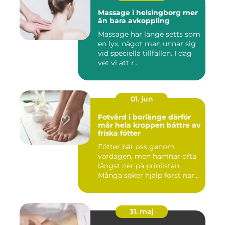
Massage i helsingborg mer
än bara avkoppling
Massage har länge setts som
en lyx, något man unnar sig
vid speciella tillfällen. I dag
vet vi att r...
01. jun
Fotvård i borlänge därför
mår hela kroppen bättre av
friska fötter
Fötter bär oss genom
vardagen, men hamnar ofta
längst ner på priolistan.
Många söker hjälp först när...
31. maj