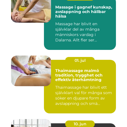
Massage i gagnef kunskap,
avslappning och hållbar
hälsa
Massage har blivit en
självklar del av många
människors vardag i
Dalarna. Allt fler ser
massage som ...
01. jul
Thaimassage malmö
tradition, trygghet och
effektiv återhämtning
Thaimassage har blivit ett
självklart val för många som
söker en djupare form av
avslappning och smä...
10. jun