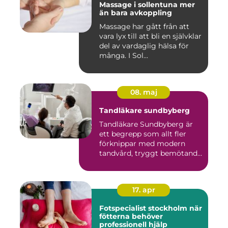
Massage i sollentuna mer
än bara avkoppling
Massage har gått från att
vara lyx till att bli en självklar
del av vardaglig hälsa för
många. I Sol...
08. maj
Tandläkare sundbyberg
Tandläkare Sundbyberg är
ett begrepp som allt fler
förknippar med modern
tandvård, tryggt bemötande
...
17. apr
Fotspecialist stockholm när
fötterna behöver
professionell hjälp