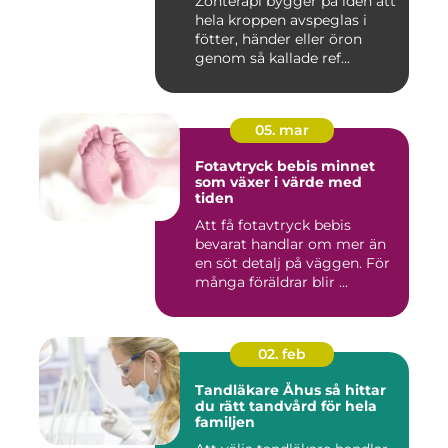
Zonterapi bygger på idén att
hela kroppen avspeglas i
fötter, händer eller öron
genom så kallade ref...
05. mar
Fotavtryck bebis minnet
som växer i värde med
tiden
Att få fotavtryck bebis
bevarat handlar om mer än
en söt detalj på väggen. För
många föräldrar blir ...
02. feb
Tandläkare Åhus så hittar
du rätt tandvård för hela
familjen