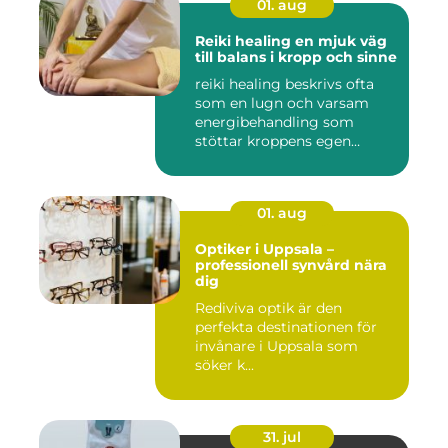
01. aug
Reiki healing en mjuk väg
till balans i kropp och sinne
reiki healing beskrivs ofta
som en lugn och varsam
energibehandling som
stöttar kroppens egen
förmåg...
01. aug
Optiker i Uppsala –
professionell synvård nära
dig
Rediviva optik är den
perfekta destinationen för
invånare i Uppsala som
söker k...
31. jul