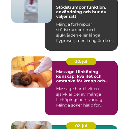
Stödstrumpor funktion,
användning och hur du
väljer rätt
Många förknippar
stödstrumpor med
sjukvården eller långa
flygresor, men i dag är de ett
vardagligt h...
30. jul
Massage i linköping
kunskap, kvalitet och
omtanke för kropp och
sinne
Massage har blivit en
självklar del av många
Linköpingsbors vardag.
Många söker hjälp för
spända axl...
02. jul