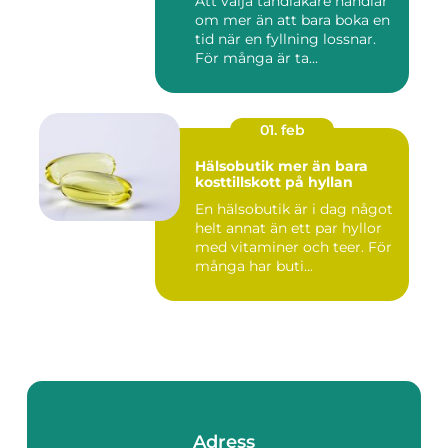
Att välja tandläkare handlar
om mer än att bara boka en
tid när en fyllning lossnar.
För många är ta...
01. feb
Hälsobutik mer än bara
kosttillskott på hyllan
En hälsobutik är i dag något
helt annat än ett par hyllor
med vitaminer och teer. För
många har buti...
Adress