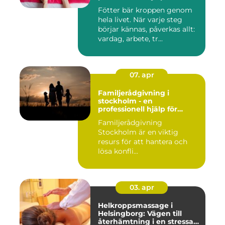
Fötter bär kroppen genom
hela livet. När varje steg
börjar kännas, påverkas allt:
vardag, arbete, tr...
07. apr
Familjerådgivning i
stockholm - en
professionell hjälp för
harmoni inom familjen
Familjerådgivning
Stockholm är en viktig
resurs för att hantera och
lösa konfli...
03. apr
Helkroppsmassage i
Helsingborg: Vägen till
återhämtning i en stressad