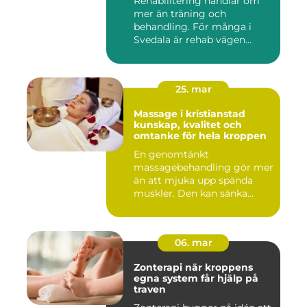
Rehabilitering handlar om
mer än träning och
behandling. För många i
Svedala är rehab vägen
tillbaka...
25. mar
Massage i kristianstad
kunskap, kvalitet och
omtanke för hela kroppen
En genomtänkt
massagebehandling gör mer
än att mjuka upp spända
muskler. Den kan sänka
stressnivåer,...
06. mar
Zonterapi när kroppens
egna system får hjälp på
traven