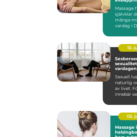
hållbar h
Massage ha
självklar d
många mä
vardag i D
fler ser 
...
10. 
Sexberoend
sexualite
vardagen
Sexuell lu
naturlig o
av livet. 
innebär se
närhet, glä
02. 
Massage i
helsingborg m
bara avko