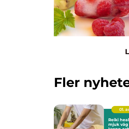
L
Fler nyhet
01. 
Reiki heali
mjuk väg t
kropp och