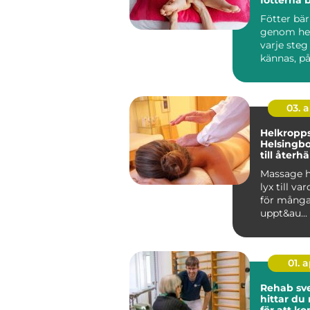
profession
Fötter bä
genom hela
varje steg
kännas, på
vardag, arb
03. 
Helkropp
Helsingb
till återh
en stress
Massage h
lyx till va
för många.
uppt&au...
01. 
Rehab sved
hittar du 
för att 