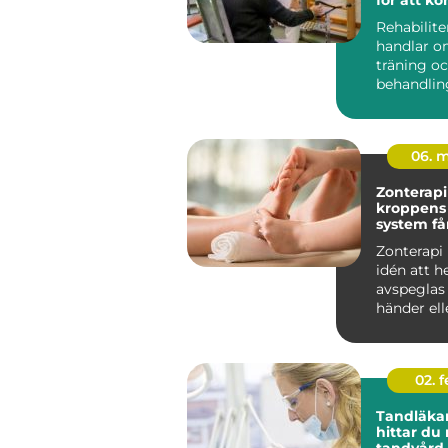
tillbaka 
Rehabilite
handlar o
träning o
behandlin
många i S
rehab väge
06. 
Zonterapi nä
kroppens
system få
traven
Zonterapi
idén att h
avspeglas i
händer ell
genom så k
02. 
Tandläkar
hittar du 
tandvård 