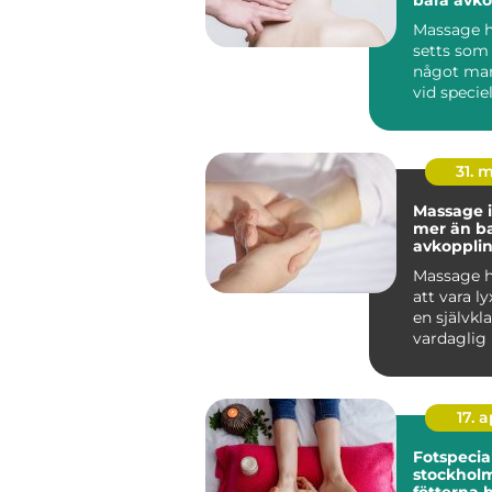
Massage h
setts som 
något man
vid speciell
I dag vet vi
31. 
Massage i
mer än b
avkoppli
Massage h
att vara lyx
en självkla
vardaglig 
många. I So
17. 
Fotspecial
stockholm n
fötterna 