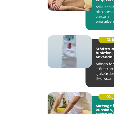
reiki heal
ofta som 
varsam
energibeh
som stött
egen förm
31. j
Stödstru
funktion,
användni
du väljer 
Många för
stödstru
sjukvården
flygresor,
är de ett 
h...
02. j
Massage 
kunskap,
avslappn