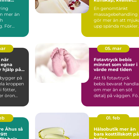
i vardagen
och omtanke för
ring
En genomtänkt
hela kroppen
m mer än
massagebehandling
ch
gör mer än att mjuk
g. För
upp spända muskler.
vedala är
Den kan sänka
n tillbaka...
stressnivåer,...
mar
05. mar
r
Fotavtryck bebis
 egna
minnet som växer i
r hjälp på
värde med tiden
 bygger på
Att få fotavtryck
ela kroppen
bebis bevarat handla
 fötter,
om mer än en söt
er öron
detalj på väggen. Fö
allade ref...
många föräldrar blir .
feb
01. feb
e Åhus så
Hälsobutik mer än
rätt
bara kosttillskott på
för hela
hyllan