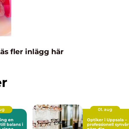
äs fler inlägg här
er
aug
01. aug
ng en
Optiker i Uppsala –
ill balans i
professionell synvå
 sinne
nära dig