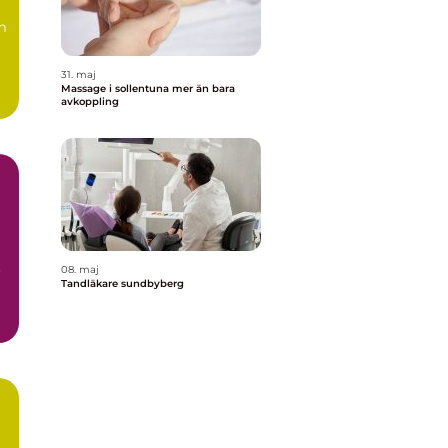
m
31. maj
Massage i sollentuna mer än bara
avkoppling
08. maj
r
Tandläkare sundbyberg