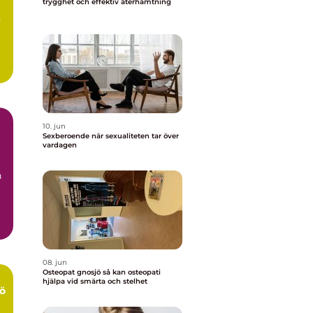
trygghet och effektiv återhämtning
n
10. jun
Sexberoende när sexualiteten tar över
vardagen
n
08. jun
Osteopat gnosjö så kan osteopati
hjälpa vid smärta och stelhet
ö