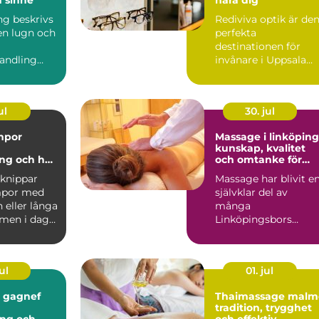
ing beskrivs
Rediviva optik är de
en lugn och
perfekta
destinationen för
andling
invånare i Uppsala
ar kroppens
som söker k...
åg...
ul
30. jul
mpor
Massage i linköping
kunskap, kvalitet
ng och hur
och omtanke för
rätt
kropp och sinne
knippar
Massage har blivit e
mpor med
självklar del av
 eller långa
många
 men i dag
Linköpingsbors
vardagligt
vardag. Många söker
hjälp för spända axl...
ul
01. jul
i gagnef
Thaimassage malm
tradition, trygghet
ing och
och effektiv