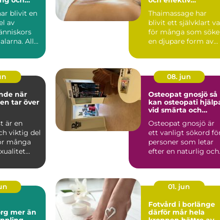
älsa
återhämtning
r blivit en
Thaimassage har
el av
blivit ett självklart va
nniskors
för många som söke
alarna. Allt
en djupare form av
massage som
avslappning och
smä...
jun
08. jun
e när
Osteopat gnosjö så
ten tar över
kan osteopati hjälp
vid smärta och
stelhet
st är en
Osteopat gnosjö är
ch viktig del
ett vanligt sökord fö
För många
personer som letar
xualitet
efter en naturlig och
dje, ny...
manuell behandlin...
jun
01. jun
Fotvård i borlänge
er än
därför mår hela
ppling
kroppen bättre av