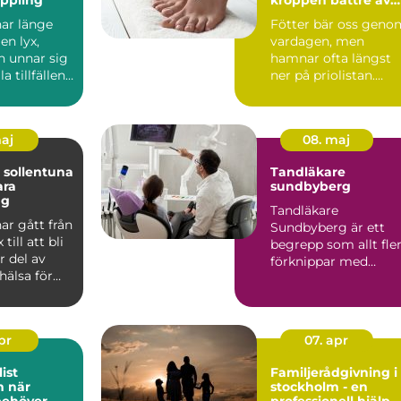
friska fötter
ar länge
Fötter bär oss geno
en lyx,
vardagen, men
 unnar sig
hamnar ofta längst
a tillfällen.
ner på priolistan.
 att r...
Många söker hjälp
först när...
maj
08. maj
 sollentuna
Tandläkare
ara
sundbyberg
ng
Tandläkare
ar gått från
Sundbyberg är ett
 till att bli
begrepp som allt fle
r del av
förknippar med
hälsa för
modern tandvård,
l...
tryggt bemötande ...
apr
07. apr
ist
Familjerådgivning i
är
stockholm - en
behöver
professionell hjälp