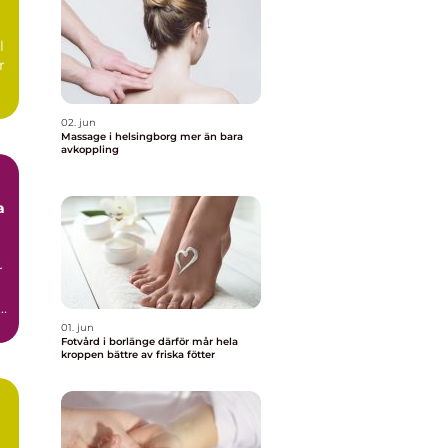
l
r
02. jun
Massage i helsingborg mer än bara
avkoppling
a
r
01. jun
Fotvård i borlänge därför mår hela
kroppen bättre av friska fötter