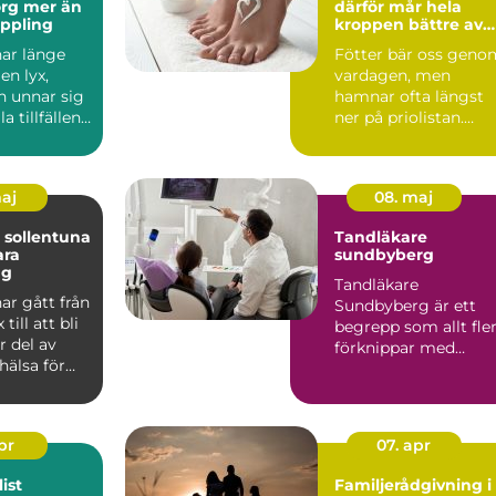
er än
därför mår hela
ppling
kroppen bättre av
friska fötter
ar länge
Fötter bär oss geno
en lyx,
vardagen, men
 unnar sig
hamnar ofta längst
a tillfällen.
ner på priolistan.
 att r...
Många söker hjälp
först när...
maj
08. maj
 sollentuna
Tandläkare
ara
sundbyberg
ng
Tandläkare
ar gått från
Sundbyberg är ett
 till att bli
begrepp som allt fle
r del av
förknippar med
hälsa för
modern tandvård,
l...
tryggt bemötande ...
apr
07. apr
ist
Familjerådgivning i