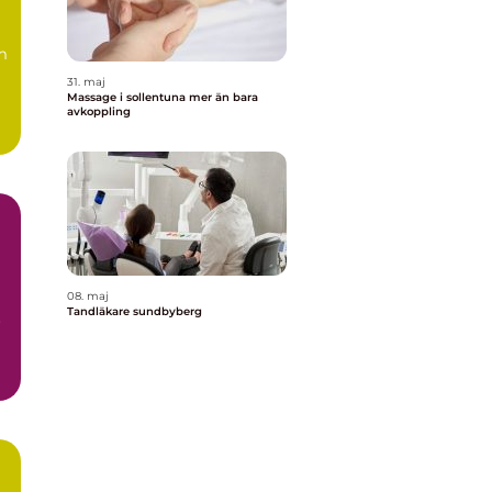
m
31. maj
Massage i sollentuna mer än bara
avkoppling
08. maj
Tandläkare sundbyberg
r