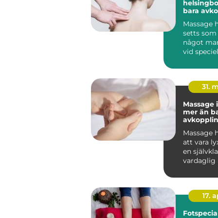
helsingborg m
bara avko
Massage h
setts som 
något man
vid speciell
I dag vet vi
31. 
Massage i
mer än b
avkoppli
Massage h
att vara lyx
en självkla
vardaglig 
många. I So
17. 
Fotspecial