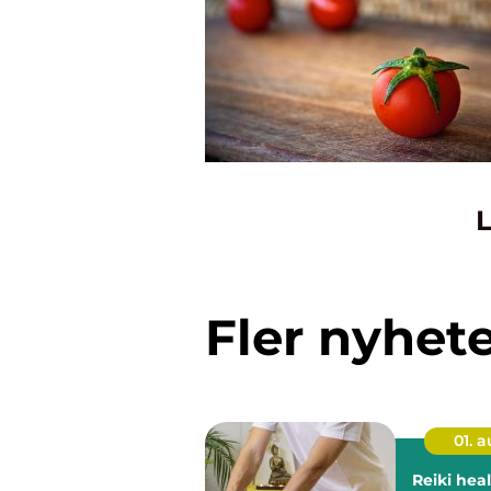
L
Fler nyhet
01. 
Reiki heali