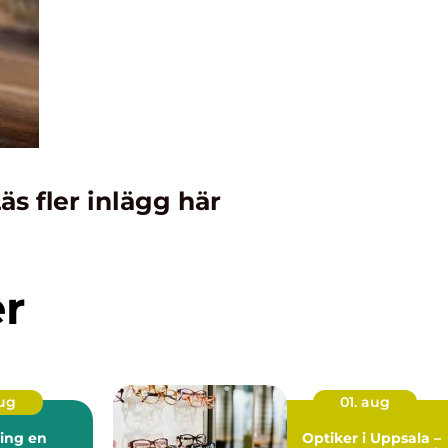
äs fler inlägg här
er
aug
01. aug
ng en
Optiker i Uppsala –