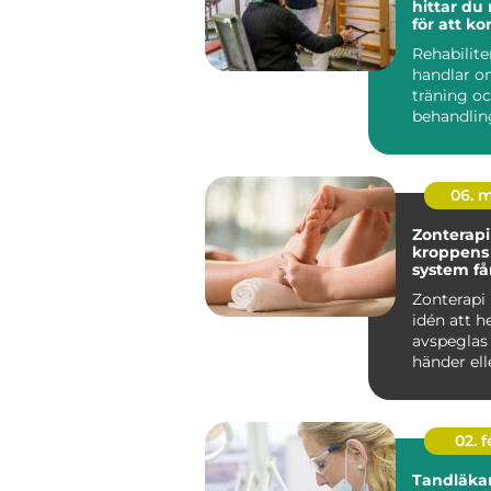
hittar du 
för att 
tillbaka 
Rehabilite
handlar o
träning o
behandlin
många i S
rehab väge
06. 
Zonterapi nä
kroppens
system få
traven
Zonterapi
idén att h
avspeglas i
händer ell
genom så k
02. 
Tandläkar