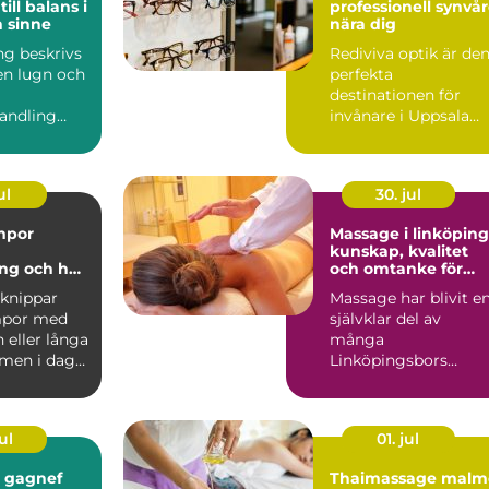
ill balans i
professionell synvå
 sinne
nära dig
ing beskrivs
Rediviva optik är de
en lugn och
perfekta
destinationen för
andling
invånare i Uppsala
ar kroppens
som söker k...
åg...
ul
30. jul
mpor
Massage i linköping
kunskap, kvalitet
ng och hur
och omtanke för
rätt
kropp och sinne
knippar
Massage har blivit e
mpor med
självklar del av
 eller långa
många
 men i dag
Linköpingsbors
vardagligt
vardag. Många söker
hjälp för spända axl...
ul
01. jul
i gagnef
Thaimassage malm