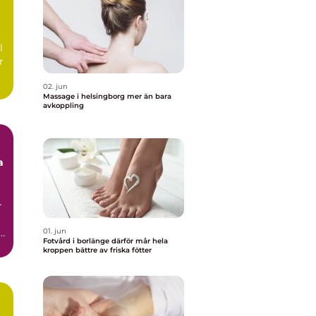
l
r
02. jun
Massage i helsingborg mer än bara
avkoppling
a
r
01. jun
Fotvård i borlänge därför mår hela
kroppen bättre av friska fötter