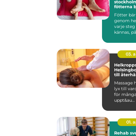
stockholm n
fötterna 
profession
Fötter bä
genom hela
varje steg
kännas, på
vardag, arb
03. 
Helkropp
Helsingb
till återh
en stress
Massage h
lyx till va
för många.
uppt&au...
01. 
Rehab sved