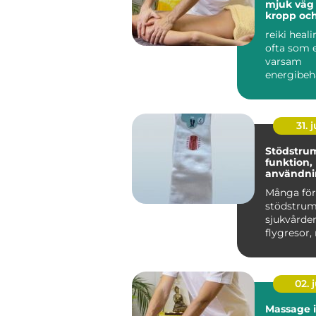
mjuk väg t
kropp och
reiki heal
ofta som 
varsam
energibeh
som stött
egen förm
31. j
Stödstru
funktion,
användni
du väljer 
Många för
stödstru
sjukvården
flygresor,
är de ett 
h...
02. j
Massage 