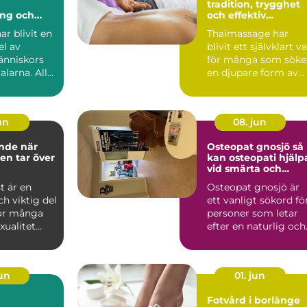
tradition, trygghet
ing och
och effektiv
älsa
återhämtning
r blivit en
Thaimassage har
el av
blivit ett självklart va
nniskors
för många som söke
alarna. Allt
en djupare form av
massage som
avslappning och
smä...
jun
08. jun
e när
Osteopat gnosjö så
ten tar över
kan osteopati hjälp
vid smärta och
stelhet
st är en
Osteopat gnosjö är
ch viktig del
ett vanligt sökord fö
För många
personer som letar
xualitet
efter en naturlig och
dje, ny...
manuell behandlin...
jun
01. jun
Fotvård i borlänge