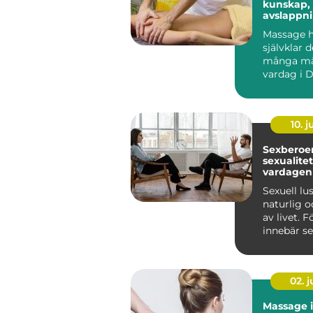
kunskap,
avslappn
hållbar h
Massage ha
självklar d
många mä
vardag i D
fler ser 
...
10. 
Sexberoend
sexualite
vardagen
Sexuell lu
naturlig o
av livet. 
innebär se
närhet, glä
02. 
Massage i