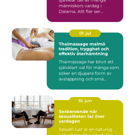
självklar del av många
människors vardag i
Dalarna. Allt fler ser
massage som ...
01. jul
Thaimassage malmö
tradition, trygghet och
effektiv återhämtning
Thaimassage har blivit ett
självklart val för många som
söker en djupare form av
avslappning och smä...
10. jun
Sexberoende när
sexualiteten tar över
vardagen
Sexuell lust är en naturlig