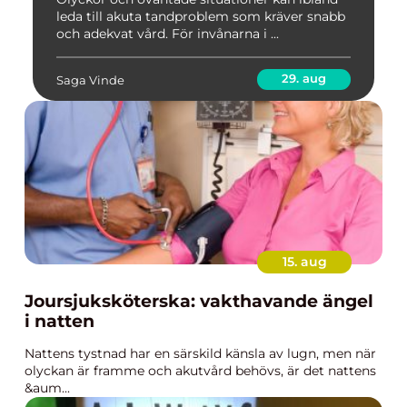
leda till akuta tandproblem som kräver snabb
och adekvat vård. För invånarna i ...
29. aug
Saga Vinde
15. aug
Joursjuksköterska: vakthavande ängel
i natten
Nattens tystnad har en särskild känsla av lugn, men när
olyckan är framme och akutvård behövs, är det nattens
&aum...