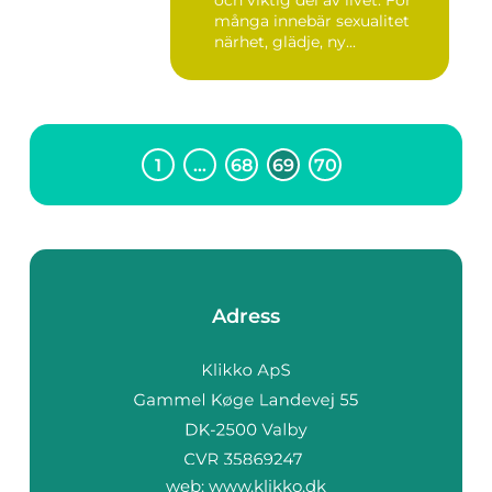
och viktig del av livet. För
många innebär sexualitet
närhet, glädje, ny...
1
…
68
69
70
Adress
web:
www.klikko.dk