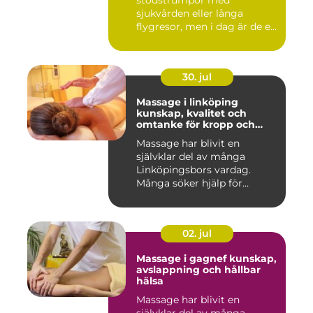
stödstrumpor med
sjukvården eller långa
flygresor, men i dag är de ett
vardagligt h...
30. jul
Massage i linköping
kunskap, kvalitet och
omtanke för kropp och
sinne
Massage har blivit en
självklar del av många
Linköpingsbors vardag.
Många söker hjälp för
spända axl...
02. jul
Massage i gagnef kunskap,
avslappning och hållbar
hälsa
Massage har blivit en