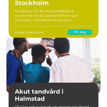
Stockholm
En pålitlig och kunnig tandläkare är
avgörande för att upprätthålla en god
munhälsa. I Stockholm finns ett b...
29. aug
Mikaela Bergholm
Akut tandvård i
Halmstad
Olyckor och oväntade situationer kan ibland