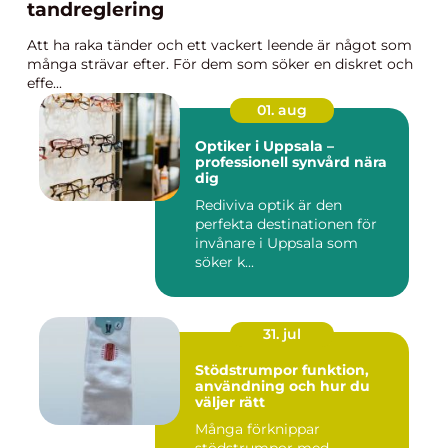
tandreglering
Att ha raka tänder och ett vackert leende är något som
många strävar efter. För dem som söker en diskret och
effe...
01. aug
Optiker i Uppsala –
professionell synvård nära
dig
Rediviva optik är den
perfekta destinationen för
invånare i Uppsala som
söker k...
31. jul
Stödstrumpor funktion,
användning och hur du
väljer rätt
Många förknippar