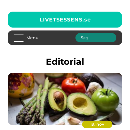
LIVETSESSENS.
se
Menu
editorial
19. nov