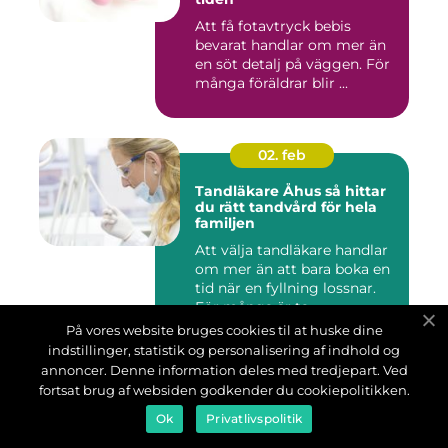
Att få fotavtryck bebis
bevarat handlar om mer än
en söt detalj på väggen. För
många föräldrar blir ...
02. feb
Tandläkare Åhus så hittar
du rätt tandvård för hela
familjen
Att välja tandläkare handlar
om mer än att bara boka en
tid när en fyllning lossnar.
För många är ta...
På vores website bruges cookies til at huske dine
indstillinger, statistik og personalisering af indhold og
annoncer. Denne information deles med tredjepart. Ved
01. feb
fortsat brug af websiden godkender du cookiepolitikken.
Hälsobutik mer än bara
Ok
Privatlivspolitik
kosttillskott på hyllan