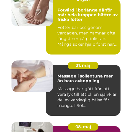
Fotvård i borlänge därför
mår hela kroppen bättre av
friska fötter
Fötter bär oss genom
vardagen, men hamnar ofta
längst ner på priolistan.
Många söker hjälp först när...
31. maj
Massage i sollentuna mer
än bara avkoppling
Massage har gått från att
vara lyx till att bli en självklar
del av vardaglig hälsa för
många. I Sol...
08. maj