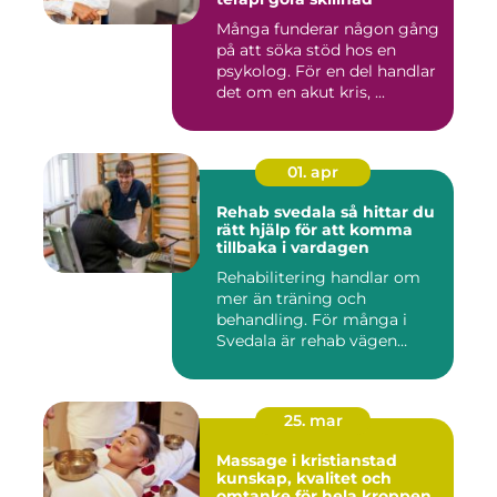
Många funderar någon gång
på att söka stöd hos en
psykolog. För en del handlar
det om en akut kris, ...
01. apr
Rehab svedala så hittar du
rätt hjälp för att komma
tillbaka i vardagen
Rehabilitering handlar om
mer än träning och
behandling. För många i
Svedala är rehab vägen
tillbaka...
25. mar
Massage i kristianstad
kunskap, kvalitet och
omtanke för hela kroppen