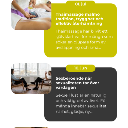
01. jul
Thaimassage malmö
tradition, trygghet och
effektiv återhämtning
Thaimassage har blivit ett
självklart val för många som
söker en djupare form av
avslappning och smä...
10. jun
Sexberoende när
sexualiteten tar över
vardagen
Sexuell lust är en naturlig
och viktig del av livet. För
många innebär sexualitet
närhet, glädje, ny...