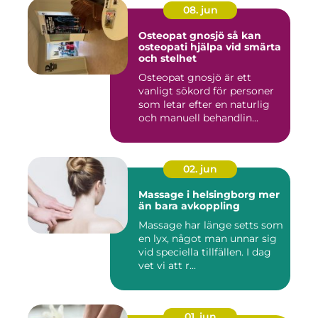
08. jun
Osteopat gnosjö så kan
osteopati hjälpa vid smärta
och stelhet
Osteopat gnosjö är ett
vanligt sökord för personer
som letar efter en naturlig
och manuell behandlin...
02. jun
Massage i helsingborg mer
än bara avkoppling
Massage har länge setts som
en lyx, något man unnar sig
vid speciella tillfällen. I dag
vet vi att r...
01. jun