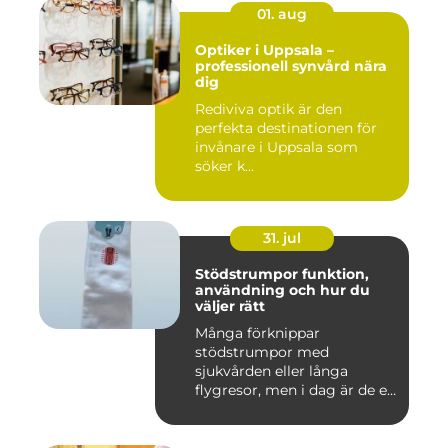
01. aug
Optiker i Uppsala –
professionell synvård nära
dig
Rediviva optik är den
perfekta destinationen för
invånare i Uppsala som
söker k...
31. jul
Stödstrumpor funktion,
användning och hur du
väljer rätt
Många förknippar
stödstrumpor med
sjukvården eller långa
flygresor, men i dag är de ett
vardagligt h...