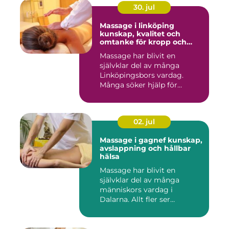
30. jul
Massage i linköping
kunskap, kvalitet och
omtanke för kropp och
sinne
Massage har blivit en
självklar del av många
Linköpingsbors vardag.
Många söker hjälp för
spända axl...
02. jul
Massage i gagnef kunskap,
avslappning och hållbar
hälsa
Massage har blivit en
självklar del av många
människors vardag i
Dalarna. Allt fler ser
massage som ...