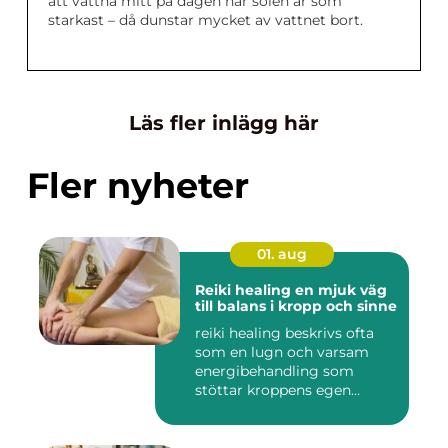
att vattna mitt på dagen när solen är som
starkast – då dunstar mycket av vattnet bort.
Läs fler inlägg här
Fler nyheter
01. aug
Reiki healing en mjuk väg
till balans i kropp och sinne
reiki healing beskrivs ofta
som en lugn och varsam
energibehandling som
stöttar kroppens egen
förmåg...