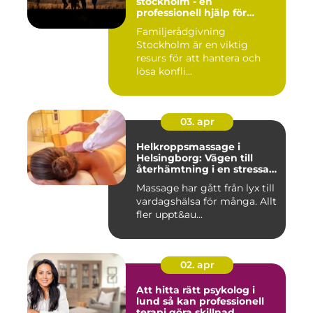
stockholm - en
professionell hjälp för
harmoni inom familjen
Familjerådgivning
Stockholm är en viktig
resurs för att hantera och
lösa konfli...
03. apr
Helkroppsmassage i
Helsingborg: Vägen till
återhämtning i en stressad
vardag
Massage har gått från lyx till
vardagshälsa för många. Allt
fler uppt&au...
02. apr
Att hitta rätt psykolog i
lund så kan professionell
terapi göra skillnad