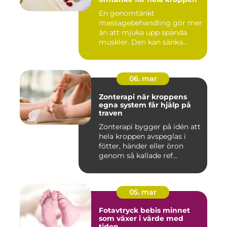
En genomtänkt
massagebehandling gör mer
än att mjuka upp spända
muskler. Den kan sänka
stressnivåer,...
06. mar
Zonterapi när kroppens
egna system får hjälp på
traven
Zonterapi bygger på idén att
hela kroppen avspeglas i
fötter, händer eller öron
genom så kallade ref...
05. mar
Fotavtryck bebis minnet
som växer i värde med
tiden