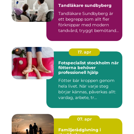
Tandläkare sundbyberg
Tandläkare Sundbyberg är
ett begrepp som allt fler
förknippar med modern
tandvård, tryggt bemötande
...
17. apr
Fotspecialist stockholm när
fötterna behöver
professionell hjälp
Fötter bär kroppen genom
hela livet. När varje steg
börjar kännas, påverkas allt:
vardag, arbete, tr...
07. apr
Familjerådgivning i