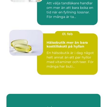
Att välja tandläkare handlar
om mer än att bara boka en
tid när en fyllning lossnar.
För många är ta...
01. feb
Hälsobutik mer än bara
kosttillskott på hyllan
En hälsobutik är i dag något
helt annat än ett par hyllor
med vitaminer och teer. För
många har buti...