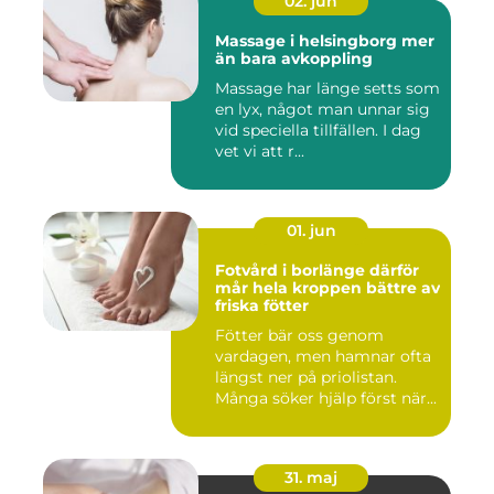
02. jun
Massage i helsingborg mer
än bara avkoppling
Massage har länge setts som
en lyx, något man unnar sig
vid speciella tillfällen. I dag
vet vi att r...
01. jun
Fotvård i borlänge därför
mår hela kroppen bättre av
friska fötter
Fötter bär oss genom
vardagen, men hamnar ofta
längst ner på priolistan.
Många söker hjälp först när...
31. maj