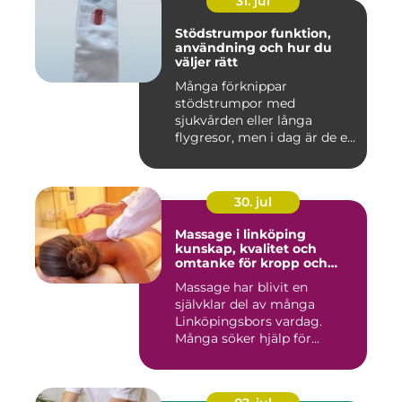
31. jul
Stödstrumpor funktion,
användning och hur du
väljer rätt
Många förknippar
stödstrumpor med
sjukvården eller långa
flygresor, men i dag är de ett
vardagligt h...
30. jul
Massage i linköping
kunskap, kvalitet och
omtanke för kropp och
sinne
Massage har blivit en
självklar del av många
Linköpingsbors vardag.
Många söker hjälp för
spända axl...