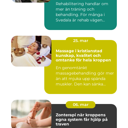
Rehabilitering handlar om
mer än träning och
behandling. För många i
Svedala är rehab vägen
tillbaka...
25. mar
Massage i kristianstad
kunskap, kvalitet och
omtanke för hela kroppen
En genomtänkt
massagebehandling gör mer
än att mjuka upp spända
muskler. Den kan sänka
stressnivåer,...
06. mar
Zonterapi när kroppens
egna system får hjälp på
traven