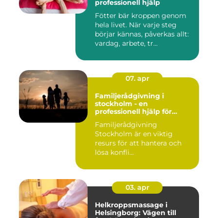
professionell hjälp
Fötter bär kroppen genom
hela livet. När varje steg
börjar kännas, påverkas allt:
vardag, arbete, tr...
07. apr
Familjerådgivning i
stockholm - en
professionell hjälp för
harmoni inom familjen
Familjerådgivning
Stockholm är en viktig
resurs för att hantera och
lösa konfli...
03. apr
Helkroppsmassage i
Helsingborg: Vägen till