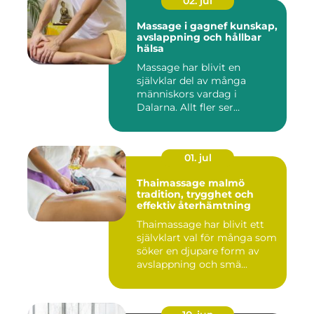
02. jul
Massage i gagnef kunskap,
avslappning och hållbar
hälsa
Massage har blivit en
självklar del av många
människors vardag i
Dalarna. Allt fler ser
massage som ...
01. jul
Thaimassage malmö
tradition, trygghet och
effektiv återhämtning
Thaimassage har blivit ett
självklart val för många som
söker en djupare form av
avslappning och smä...