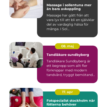
Massage i sollentuna mer
än bara avkoppling
Massage har gått från att
vara lyx till att bli en självklar
del av vardaglig hälsa för
många. I Sol...
08. maj
Tandläkare sundbyberg
Tandläkare Sundbyberg är
ett begrepp som allt fler
förknippar med modern
tandvård, tryggt bemötande
...
17. apr
Fotspecialist stockholm när
fötterna behöver