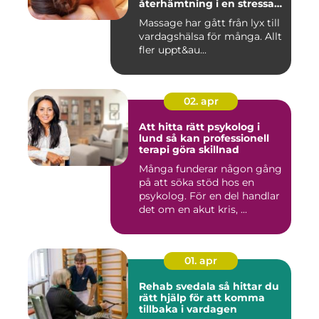
återhämtning i en stressad
vardag
Massage har gått från lyx till
vardagshälsa för många. Allt
fler uppt&au...
02. apr
Att hitta rätt psykolog i
lund så kan professionell
terapi göra skillnad
Många funderar någon gång
på att söka stöd hos en
psykolog. För en del handlar
det om en akut kris, ...
01. apr
Rehab svedala så hittar du
rätt hjälp för att komma
tillbaka i vardagen