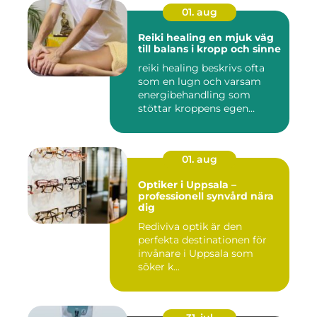
01. aug
Reiki healing en mjuk väg
till balans i kropp och sinne
reiki healing beskrivs ofta
som en lugn och varsam
energibehandling som
stöttar kroppens egen
förmåg...
01. aug
Optiker i Uppsala –
professionell synvård nära
dig
Rediviva optik är den
perfekta destinationen för
invånare i Uppsala som
söker k...