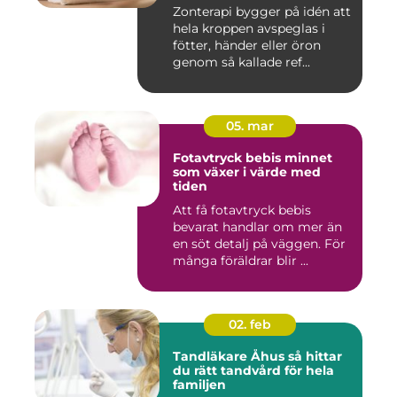
Zonterapi bygger på idén att
hela kroppen avspeglas i
fötter, händer eller öron
genom så kallade ref...
05. mar
Fotavtryck bebis minnet
som växer i värde med
tiden
Att få fotavtryck bebis
bevarat handlar om mer än
en söt detalj på väggen. För
många föräldrar blir ...
02. feb
Tandläkare Åhus så hittar
du rätt tandvård för hela
familjen