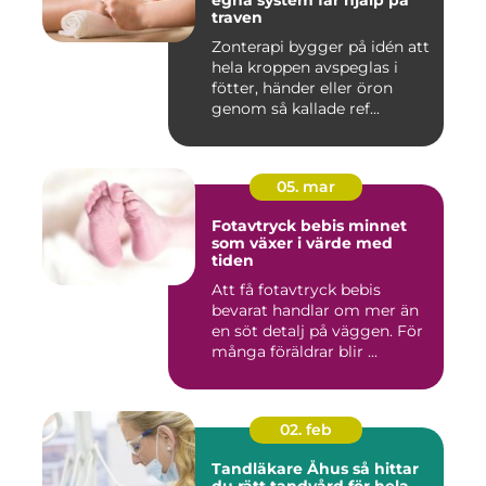
egna system får hjälp på
traven
Zonterapi bygger på idén att
hela kroppen avspeglas i
fötter, händer eller öron
genom så kallade ref...
05. mar
Fotavtryck bebis minnet
som växer i värde med
tiden
Att få fotavtryck bebis
bevarat handlar om mer än
en söt detalj på väggen. För
många föräldrar blir ...
02. feb
Tandläkare Åhus så hittar