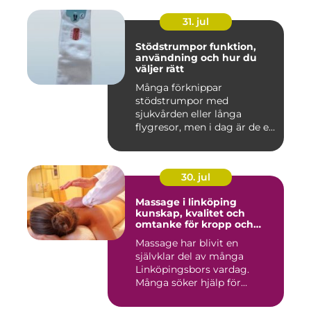
31. jul
Stödstrumpor funktion,
användning och hur du
väljer rätt
Många förknippar
stödstrumpor med
sjukvården eller långa
flygresor, men i dag är de ett
vardagligt h...
30. jul
Massage i linköping
kunskap, kvalitet och
omtanke för kropp och
sinne
Massage har blivit en
självklar del av många
Linköpingsbors vardag.
Många söker hjälp för
spända axl...