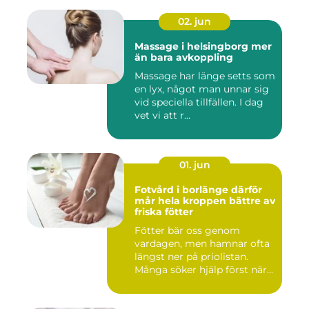
02. jun
Massage i helsingborg mer
än bara avkoppling
Massage har länge setts som
en lyx, något man unnar sig
vid speciella tillfällen. I dag
vet vi att r...
01. jun
Fotvård i borlänge därför
mår hela kroppen bättre av
friska fötter
Fötter bär oss genom
vardagen, men hamnar ofta
längst ner på priolistan.
Många söker hjälp först när...