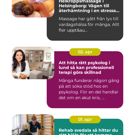
Helkroppsmassage i
Helsingborg: Vägen till
återhämtning i en stressad
vardag
Massage har gått från lyx till
vardagshälsa för många. Allt
fler uppt&au...
02. apr
Att hitta rätt psykolog i
lund så kan professionell
terapi göra skillnad
Många funderar någon gång
på att söka stöd hos en
psykolog. För en del handlar
det om en akut kris, ...
01. apr
Rehab svedala så hittar du