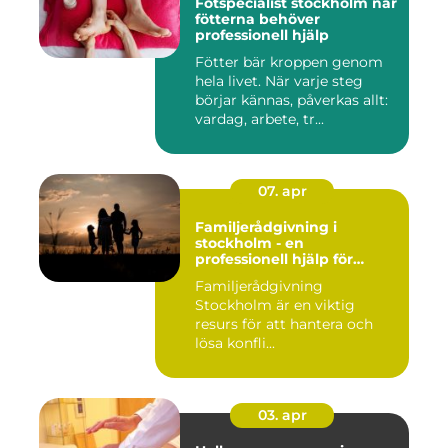
Fotspecialist stockholm när
fötterna behöver
professionell hjälp
Fötter bär kroppen genom
hela livet. När varje steg
börjar kännas, påverkas allt:
vardag, arbete, tr...
07. apr
Familjerådgivning i
stockholm - en
professionell hjälp för
harmoni inom familjen
Familjerådgivning
Stockholm är en viktig
resurs för att hantera och
lösa konfli...
03. apr