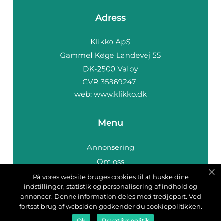
Adress
web:
www.klikko.dk
Menu
Annonsering
Om oss
Cookies
På vores website bruges cookies til at huske dine
indstillinger, statistik og personalisering af indhold og
Kontakta oss
annoncer. Denne information deles med tredjepart. Ved
Sitemap
fortsat brug af websiden godkender du cookiepolitikken.
Ok
Privatlivspolitik