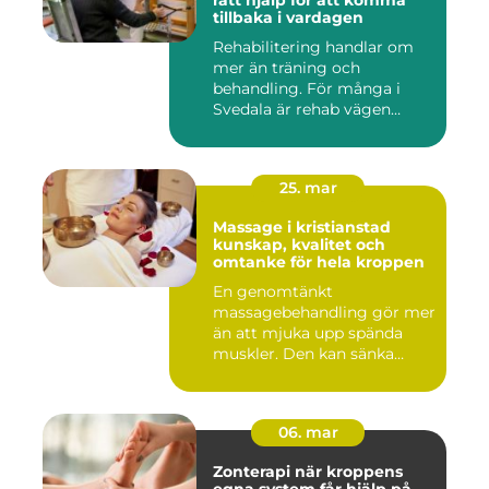
rätt hjälp för att komma
tillbaka i vardagen
Rehabilitering handlar om
mer än träning och
behandling. För många i
Svedala är rehab vägen
tillbaka...
25. mar
Massage i kristianstad
kunskap, kvalitet och
omtanke för hela kroppen
En genomtänkt
massagebehandling gör mer
än att mjuka upp spända
muskler. Den kan sänka
stressnivåer,...
06. mar
Zonterapi när kroppens