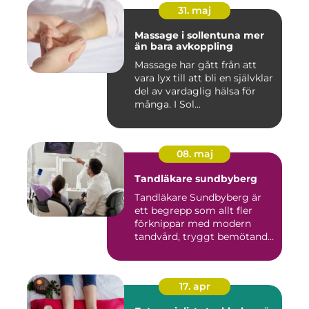
31. maj
Massage i sollentuna mer
än bara avkoppling
Massage har gått från att
vara lyx till att bli en självklar
del av vardaglig hälsa för
många. I Sol...
08. maj
Tandläkare sundbyberg
Tandläkare Sundbyberg är
ett begrepp som allt fler
förknippar med modern
tandvård, tryggt bemötande
...
17. apr