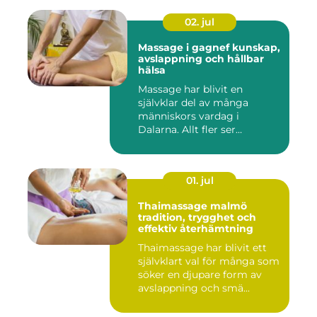
02. jul
Massage i gagnef kunskap,
avslappning och hållbar
hälsa
Massage har blivit en
självklar del av många
människors vardag i
Dalarna. Allt fler ser
massage som ...
01. jul
Thaimassage malmö
tradition, trygghet och
effektiv återhämtning
Thaimassage har blivit ett
självklart val för många som
söker en djupare form av
avslappning och smä...