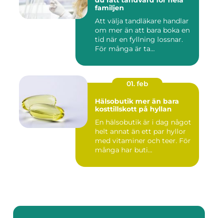
du rätt tandvård för hela
familjen
Att välja tandläkare handlar
om mer än att bara boka en
tid när en fyllning lossnar.
För många är ta...
01. feb
Hälsobutik mer än bara
kosttillskott på hyllan
En hälsobutik är i dag något
helt annat än ett par hyllor
med vitaminer och teer. För
många har buti...