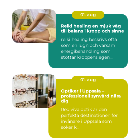
01. aug
Reiki healing en mjuk väg
till balans i kropp och sinne
reiki healing beskrivs ofta
som en lugn och varsam
energibehandling som
stöttar kroppens egen
förmåg...
01. aug
Optiker i Uppsala –
professionell synvård nära
dig
Rediviva optik är den
perfekta destinationen för
invånare i Uppsala som
söker k...