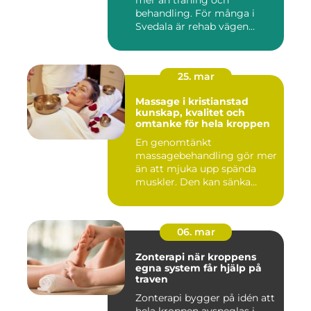
mer än träning och
behandling. För många i
Svedala är rehab vägen
tillbaka...
25. mar
Massage i kristianstad
kunskap, kvalitet och
omtanke för hela kroppen
En genomtänkt
massagebehandling gör mer
än att mjuka upp spända
muskler. Den kan sänka
stressnivåer,...
06. mar
Zonterapi när kroppens
egna system får hjälp på
traven
Zonterapi bygger på idén att