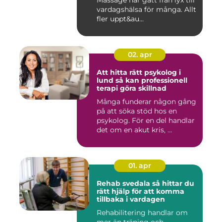
Massage har gått från lyx till
vardagshälsa för många. Allt
fler uppt&au...
02. apr
Att hitta rätt psykolog i
lund så kan professionell
terapi göra skillnad
Många funderar någon gång
på att söka stöd hos en
psykolog. För en del handlar
det om en akut kris, ...
01. apr
Rehab svedala så hittar du
rätt hjälp för att komma
tillbaka i vardagen
Rehabilitering handlar om