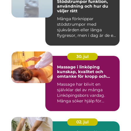
Stödstrumpor funktion,
användning och hur du
väljer rätt
Många förknippar
stödstrumpor med
sjukvården eller långa
flygresor, men i dag är de ett
vardagligt h...
30. jul
Massage i linköping
kunskap, kvalitet och
omtanke för kropp och
sinne
Massage har blivit en
självklar del av många
Linköpingsbors vardag.
Många söker hjälp för
spända axl...
02. jul