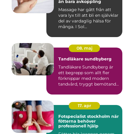
än bara avkoppling
Massage har gått från att
vara lyx till att bli en självklar
del av vardaglig hälsa för
många. I Sol...
08. maj
Tandläkare sundbyberg
Tandläkare Sundbyberg är
ett begrepp som allt fler
förknippar med modern
tandvård, tryggt bemötande
...
17. apr
Fotspecialist stockholm när
fötterna behöver
professionell hjälp