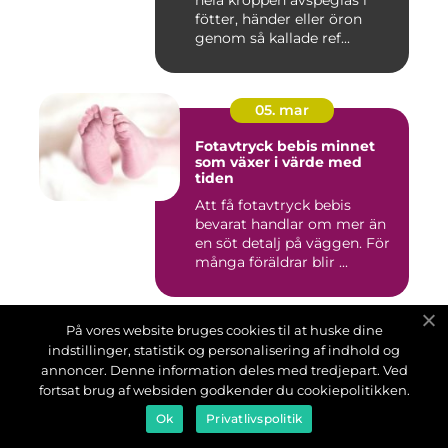
hela kroppen avspeglas i
fötter, händer eller öron
genom så kallade ref...
05. mar
Fotavtryck bebis minnet
som växer i värde med
tiden
Att få fotavtryck bebis
bevarat handlar om mer än
en söt detalj på väggen. För
många föräldrar blir ...
På vores website bruges cookies til at huske dine
02. feb
indstillinger, statistik og personalisering af indhold og
Tandläkare Åhus så hittar
annoncer. Denne information deles med tredjepart. Ved
du rätt tandvård för hela
fortsat brug af websiden godkender du cookiepolitikken.
familjen
Ok
Privatlivspolitik
Att välja tandläkare handlar