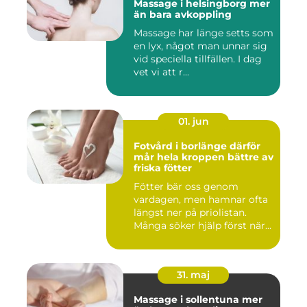
Massage i helsingborg mer
än bara avkoppling
Massage har länge setts som
en lyx, något man unnar sig
vid speciella tillfällen. I dag
vet vi att r...
01. jun
Fotvård i borlänge därför
mår hela kroppen bättre av
friska fötter
Fötter bär oss genom
vardagen, men hamnar ofta
längst ner på priolistan.
Många söker hjälp först när...
31. maj
Massage i sollentuna mer