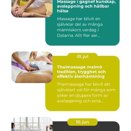
Massage i gagnef kunskap,
avslappning och hållbar
hälsa
Massage har blivit en
självklar del av många
människors vardag i
Dalarna. Allt fler ser
massage som ...
01. jul
Thaimassage malmö
tradition, trygghet och
effektiv återhämtning
Thaimassage har blivit ett
självklart val för många som
söker en djupare form av
avslappning och smä...
10. jun