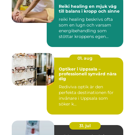
Reiki healing en mjuk väg
till balans i kropp och sinne
reiki healing beskrivs ofta
som en lugn och varsam
energibehandling som
stöttar kroppens egen
förmåg...
01. aug
Optiker i Uppsala –
professionell synvård nära
dig
Rediviva optik är den
perfekta destinationen för
invånare i Uppsala som
söker k...
31. jul