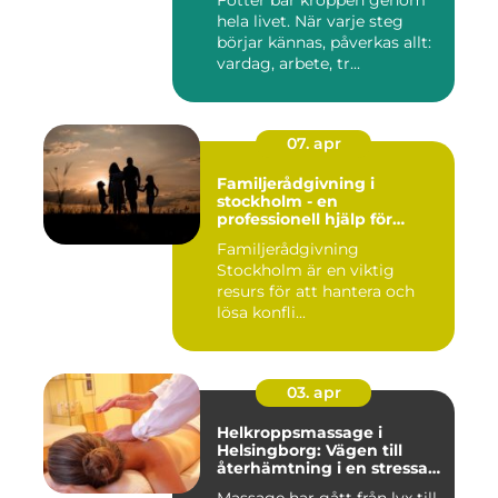
Fötter bär kroppen genom
hela livet. När varje steg
börjar kännas, påverkas allt:
vardag, arbete, tr...
07. apr
Familjerådgivning i
stockholm - en
professionell hjälp för
harmoni inom familjen
Familjerådgivning
Stockholm är en viktig
resurs för att hantera och
lösa konfli...
03. apr
Helkroppsmassage i
Helsingborg: Vägen till
återhämtning i en stressad
vardag