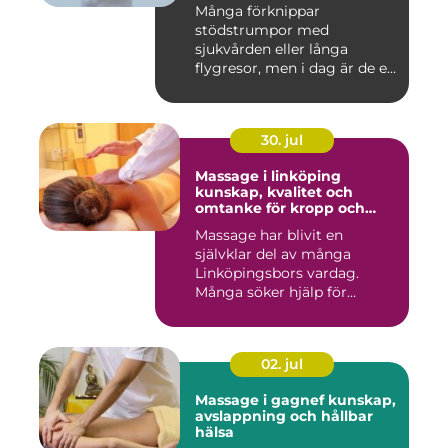
Många förknippar
stödstrumpor med
sjukvården eller långa
flygresor, men i dag är de ett
vardagligt h...
30. jul
Massage i linköping
kunskap, kvalitet och
omtanke för kropp och
sinne
Massage har blivit en
självklar del av många
Linköpingsbors vardag.
Många söker hjälp för
spända axl...
02. jul
Massage i gagnef kunskap,
avslappning och hållbar
hälsa