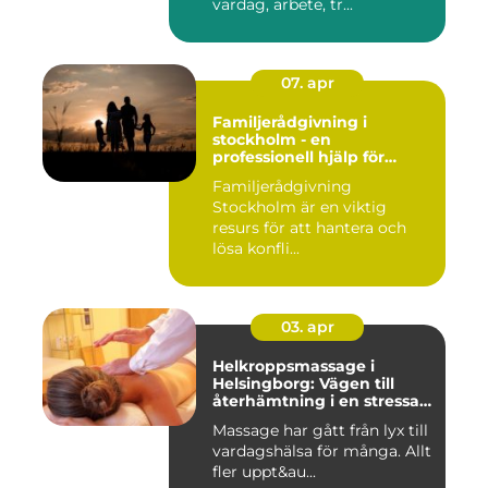
vardag, arbete, tr...
07. apr
Familjerådgivning i
stockholm - en
professionell hjälp för
harmoni inom familjen
Familjerådgivning
Stockholm är en viktig
resurs för att hantera och
lösa konfli...
03. apr
Helkroppsmassage i
Helsingborg: Vägen till
återhämtning i en stressad
vardag
Massage har gått från lyx till
vardagshälsa för många. Allt
fler uppt&au...