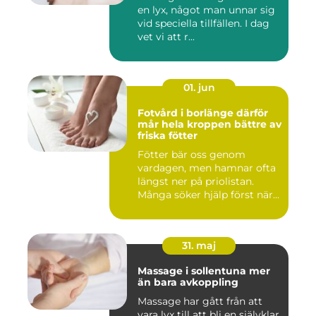
en lyx, något man unnar sig
vid speciella tillfällen. I dag
vet vi att r...
01. jun
Fotvård i borlänge därför
mår hela kroppen bättre av
friska fötter
Fötter bär oss genom
vardagen, men hamnar ofta
längst ner på priolistan.
Många söker hjälp först när...
31. maj
Massage i sollentuna mer
än bara avkoppling
Massage har gått från att
vara lyx till att bli en självklar