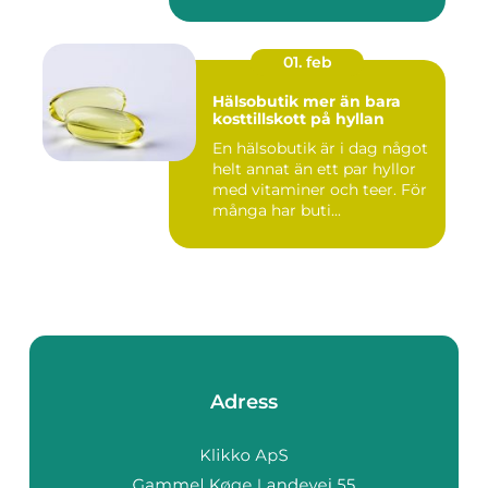
01. feb
Hälsobutik mer än bara
kosttillskott på hyllan
En hälsobutik är i dag något
helt annat än ett par hyllor
med vitaminer och teer. För
många har buti...
Adress