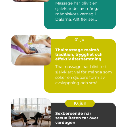
Massage har blivit en
självklar del av många
människors vardag i
Dalarna. Allt fler ser
massage som ...
01. jul
Thaimassage malmö
tradition, trygghet och
effektiv återhämtning
Thaimassage har blivit ett
självklart val för många som
söker en djupare form av
avslappning och smä...
10. jun
Sexberoende när
sexualiteten tar över
vardagen