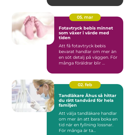
05. mar
Fotavtryck bebis minnet
som växer i värde med
tiden
Att få fotavtryck bebis
bevarat handlar om mer än
en söt detalj på väggen. För
många föräldrar blir ...
02. feb
Tandläkare Åhus så hittar
du rätt tandvård för hela
familjen
Att välja tandläkare handlar
om mer än att bara boka en
tid när en fyllning lossnar.
För många är ta...