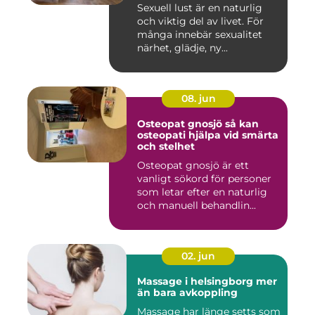
Sexuell lust är en naturlig
och viktig del av livet. För
många innebär sexualitet
närhet, glädje, ny...
08. jun
Osteopat gnosjö så kan
osteopati hjälpa vid smärta
och stelhet
Osteopat gnosjö är ett
vanligt sökord för personer
som letar efter en naturlig
och manuell behandlin...
02. jun
Massage i helsingborg mer
än bara avkoppling
Massage har länge setts som