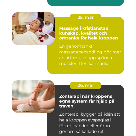
tillbaka...
25. mar
Massage i kristianstad
kunskap, kvalitet och
omtanke för hela kroppen
En genomtänkt
massagebehandling gör mer
än att mjuka upp spända
muskler. Den kan sänka
stressnivåer,...
06. mar
Zonterapi när kroppens
egna system får hjälp på
traven
Zonterapi bygger på idén att
hela kroppen avspeglas i
fötter, händer eller öron
genom så kallade ref...