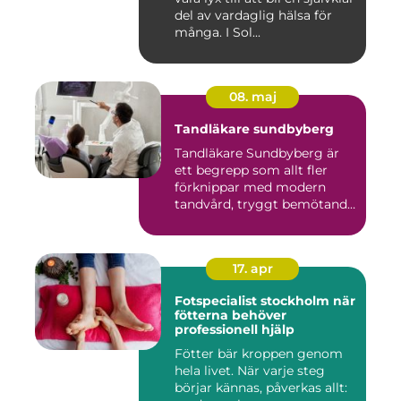
del av vardaglig hälsa för
många. I Sol...
08. maj
Tandläkare sundbyberg
Tandläkare Sundbyberg är
ett begrepp som allt fler
förknippar med modern
tandvård, tryggt bemötande
...
17. apr
Fotspecialist stockholm när
fötterna behöver
professionell hjälp
Fötter bär kroppen genom
hela livet. När varje steg
börjar kännas, påverkas allt: