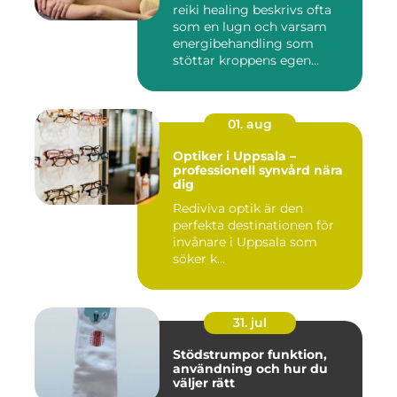
reiki healing beskrivs ofta
som en lugn och varsam
energibehandling som
stöttar kroppens egen
förmåg...
01. aug
Optiker i Uppsala –
professionell synvård nära
dig
Rediviva optik är den
perfekta destinationen för
invånare i Uppsala som
söker k...
31. jul
Stödstrumpor funktion,
användning och hur du
väljer rätt