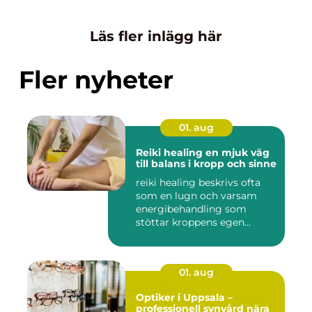
Läs fler inlägg här
Fler nyheter
01. aug
Reiki healing en mjuk väg
till balans i kropp och sinne
reiki healing beskrivs ofta
som en lugn och varsam
energibehandling som
stöttar kroppens egen
förmåg...
01. aug
Optiker i Uppsala –
professionell synvård nära