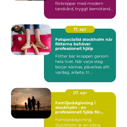
förknippar med modern
tandvård, tryggt bemötande
...
17. apr
Fotspecialist stockholm när
fötterna behöver
professionell hjälp
Fötter bär kroppen genom
hela livet. När varje steg
börjar kännas, påverkas allt:
vardag, arbete, tr...
07. apr
Familjerådgivning i
stockholm - en
professionell hjälp för
harmoni inom familjen
Familjerådgivning
Stockholm är en viktig