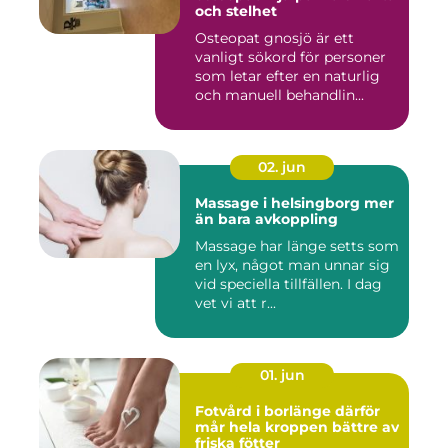
och stelhet
Osteopat gnosjö är ett
vanligt sökord för personer
som letar efter en naturlig
och manuell behandlin...
02. jun
Massage i helsingborg mer
än bara avkoppling
Massage har länge setts som
en lyx, något man unnar sig
vid speciella tillfällen. I dag
vet vi att r...
01. jun
Fotvård i borlänge därför
mår hela kroppen bättre av
friska fötter