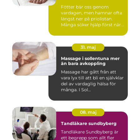
Fötter bär oss genom
vardagen, men hamnar ofta
längst ner på priolistan.
Många söker hjälp först när...
31. maj
Massage i sollentuna mer
än bara avkoppling
Massage har gått från att
vara lyx till att bli en självklar
del av vardaglig hälsa för
många. I Sol...
08. maj
Tandläkare sundbyberg
Tandläkare Sundbyberg är
ett begrepp som allt fler