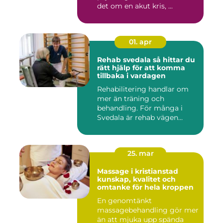
det om en akut kris, ...
01. apr
Rehab svedala så hittar du
rätt hjälp för att komma
tillbaka i vardagen
Rehabilitering handlar om
mer än träning och
behandling. För många i
Svedala är rehab vägen
tillbaka...
25. mar
Massage i kristianstad
kunskap, kvalitet och
omtanke för hela kroppen
En genomtänkt
massagebehandling gör mer
än att mjuka upp spända