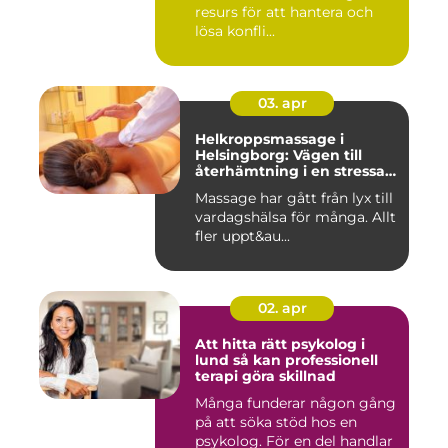
resurs för att hantera och
lösa konfli...
03. apr
Helkroppsmassage i
Helsingborg: Vägen till
återhämtning i en stressad
vardag
Massage har gått från lyx till
vardagshälsa för många. Allt
fler uppt&au...
02. apr
Att hitta rätt psykolog i
lund så kan professionell
terapi göra skillnad
Många funderar någon gång
på att söka stöd hos en
psykolog. För en del handlar