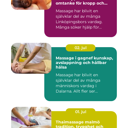
omtanke för kropp och
sinne
Massage har blivit en
självklar del av många
Linköpingsbors vardag.
Många söker hjälp för
spända axl...
02. jul
Massage i gagnef kunskap,
avslappning och hållbar
hälsa
Massage har blivit en
självklar del av många
människors vardag i
Dalarna. Allt fler ser
massage som ...
01. jul
Thaimassage malmö
tradition, trygghet och