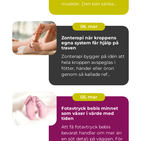
muskler. Den kan sänka
stressnivåer,...
06. mar
Zonterapi när kroppens
egna system får hjälp på
traven
Zonterapi bygger på idén att
hela kroppen avspeglas i
fötter, händer eller öron
genom så kallade ref...
05. mar
Fotavtryck bebis minnet
som växer i värde med
tiden
Att få fotavtryck bebis
bevarat handlar om mer än
en söt detalj på väggen. För