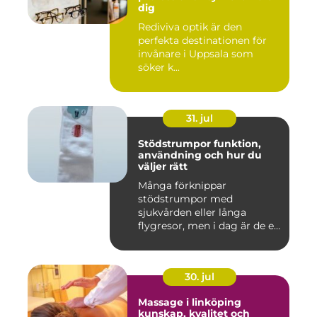
dig
Rediviva optik är den
perfekta destinationen för
invånare i Uppsala som
söker k...
31. jul
Stödstrumpor funktion,
användning och hur du
väljer rätt
Många förknippar
stödstrumpor med
sjukvården eller långa
flygresor, men i dag är de ett
vardagligt h...
30. jul
Massage i linköping
kunskap, kvalitet och