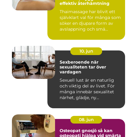
effektiv återhämtning
Thaimassage har blivit ett
självklart val för många som
söker en djupare form av
avslappning och smä...
10. jun
Sexberoende när
sexualiteten tar över
vardagen
Sexuell lust är en naturlig
och viktig del av livet. För
många innebär sexualitet
närhet, glädje, ny...
08. jun
Osteopat gnosjö så kan
osteopati hjälpa vid smärta