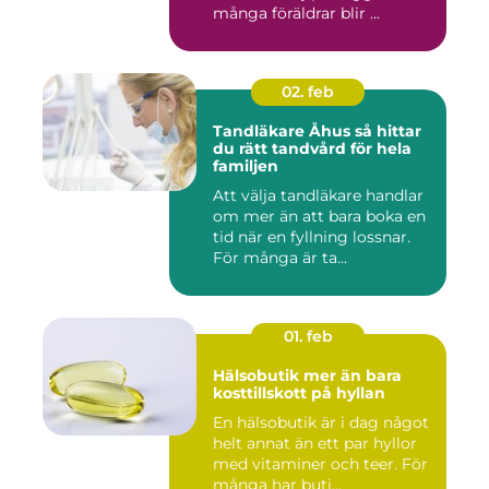
många föräldrar blir ...
02. feb
Tandläkare Åhus så hittar
du rätt tandvård för hela
familjen
Att välja tandläkare handlar
om mer än att bara boka en
tid när en fyllning lossnar.
För många är ta...
01. feb
Hälsobutik mer än bara
kosttillskott på hyllan
En hälsobutik är i dag något
helt annat än ett par hyllor
med vitaminer och teer. För
många har buti...