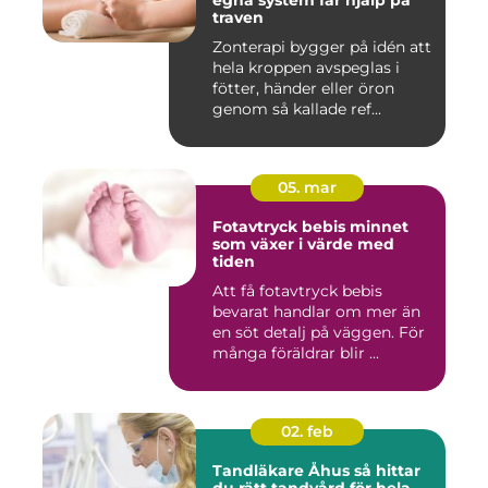
egna system får hjälp på
traven
Zonterapi bygger på idén att
hela kroppen avspeglas i
fötter, händer eller öron
genom så kallade ref...
05. mar
Fotavtryck bebis minnet
som växer i värde med
tiden
Att få fotavtryck bebis
bevarat handlar om mer än
en söt detalj på väggen. För
många föräldrar blir ...
02. feb
Tandläkare Åhus så hittar