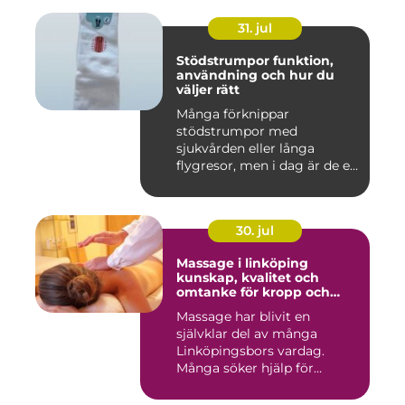
31. jul
Stödstrumpor funktion,
användning och hur du
väljer rätt
Många förknippar
stödstrumpor med
sjukvården eller långa
flygresor, men i dag är de ett
vardagligt h...
30. jul
Massage i linköping
kunskap, kvalitet och
omtanke för kropp och
sinne
Massage har blivit en
självklar del av många
Linköpingsbors vardag.
Många söker hjälp för
spända axl...