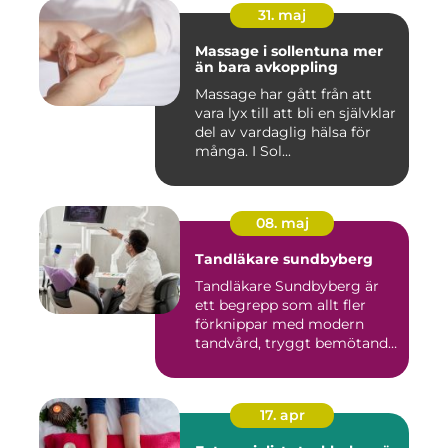
31. maj
Massage i sollentuna mer
än bara avkoppling
Massage har gått från att
vara lyx till att bli en självklar
del av vardaglig hälsa för
många. I Sol...
08. maj
Tandläkare sundbyberg
Tandläkare Sundbyberg är
ett begrepp som allt fler
förknippar med modern
tandvård, tryggt bemötande
...
17. apr