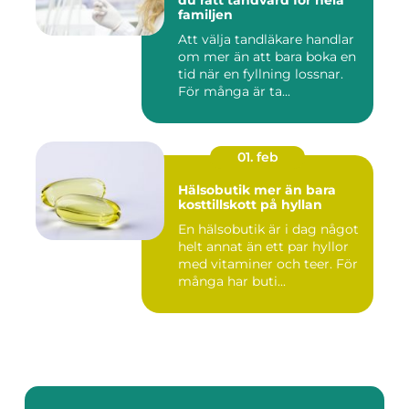
du rätt tandvård för hela
familjen
Att välja tandläkare handlar
om mer än att bara boka en
tid när en fyllning lossnar.
För många är ta...
01. feb
Hälsobutik mer än bara
kosttillskott på hyllan
En hälsobutik är i dag något
helt annat än ett par hyllor
med vitaminer och teer. För
många har buti...