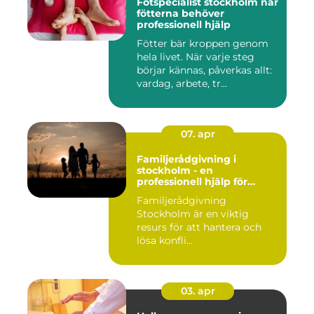
Fotspecialist stockholm när
fötterna behöver
professionell hjälp
Fötter bär kroppen genom
hela livet. När varje steg
börjar kännas, påverkas allt:
vardag, arbete, tr...
07. apr
Familjerådgivning i
stockholm - en
professionell hjälp för
harmoni inom familjen
Familjerådgivning
Stockholm är en viktig
resurs för att hantera och
lösa konfli...
03. apr