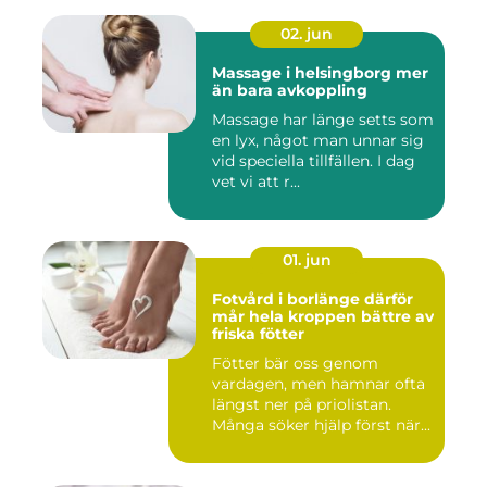
02. jun
Massage i helsingborg mer
än bara avkoppling
Massage har länge setts som
en lyx, något man unnar sig
vid speciella tillfällen. I dag
vet vi att r...
01. jun
Fotvård i borlänge därför
mår hela kroppen bättre av
friska fötter
Fötter bär oss genom
vardagen, men hamnar ofta
längst ner på priolistan.
Många söker hjälp först när...