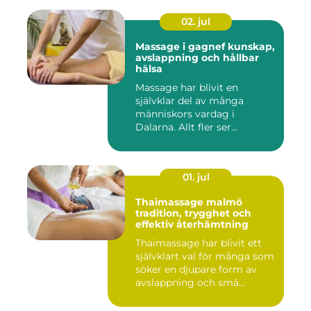
02. jul
Massage i gagnef kunskap,
avslappning och hållbar
hälsa
Massage har blivit en
självklar del av många
människors vardag i
Dalarna. Allt fler ser
massage som ...
01. jul
Thaimassage malmö
tradition, trygghet och
effektiv återhämtning
Thaimassage har blivit ett
självklart val för många som
söker en djupare form av
avslappning och smä...