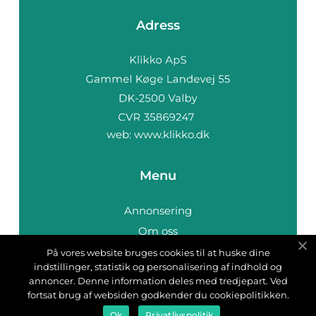
Adress
web:
www.klikko.dk
Menu
Annonsering
Om oss
Cookies
På vores website bruges cookies til at huske dine
indstillinger, statistik og personalisering af indhold og
Kontakta oss
annoncer. Denne information deles med tredjepart. Ved
Sitemap
fortsat brug af websiden godkender du cookiepolitikken.
Ok
Privatlivspolitik