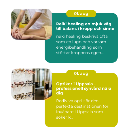
01. aug
Reiki healing en mjuk väg
till balans i kropp och sinne
reiki healing beskrivs ofta
som en lugn och varsam
energibehandling som
stöttar kroppens egen
förmåg...
01. aug
Optiker i Uppsala –
professionell synvård nära
dig
Rediviva optik är den
perfekta destinationen för
invånare i Uppsala som
söker k...