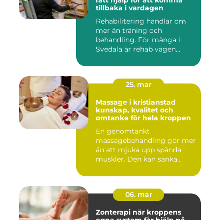
rätt hjälp för att komma
tillbaka i vardagen
Rehabilitering handlar om
mer än träning och
behandling. För många i
Svedala är rehab vägen
tillbaka...
25. mar
Massage i kristianstad
kunskap, kvalitet och
omtanke för hela kroppen
En genomtänkt
massagebehandling gör mer
än att mjuka upp spända
muskler. Den kan sänka
stressnivåer,...
06. mar
Zonterapi när kroppens