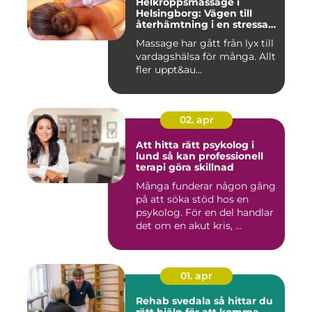
Helkroppsmassage i
Helsingborg: Vägen till
återhämtning i en stressad
vardag
Massage har gått från lyx till
vardagshälsa för många. Allt
fler uppt&au...
02. apr
Att hitta rätt psykolog i
lund så kan professionell
terapi göra skillnad
Många funderar någon gång
på att söka stöd hos en
psykolog. För en del handlar
det om en akut kris, ...
01. apr
Rehab svedala så hittar du