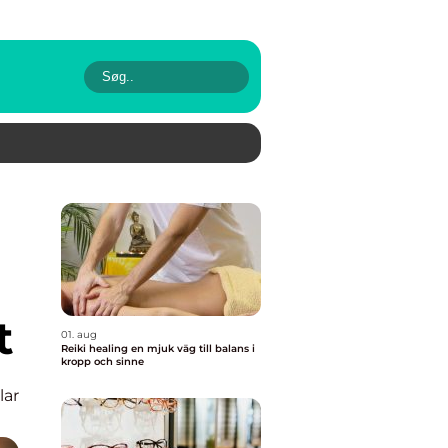
t
01. aug
Reiki healing en mjuk väg till balans i
kropp och sinne
lar