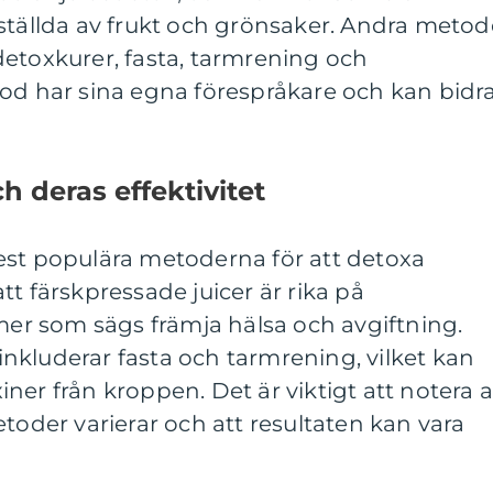
ställda av frukt och grönsaker. Andra metod
detoxkurer, fasta, tarmrening och
tod har sina egna förespråkare och kan bidr
 deras effektivitet
est populära metoderna för att detoxa
t färskpressade juicer är rika på
r som sägs främja hälsa och avgiftning.
nkluderar fasta och tarmrening, vilket kan
oxiner från kroppen. Det är viktigt att notera a
etoder varierar och att resultaten kan vara