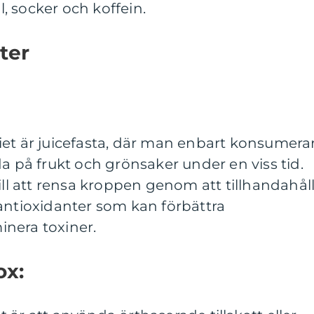
 socker och koffein.
ter
iet är juicefasta, där man enbart konsumera
da på frukt och grönsaker under en viss tid.
ill att rensa kroppen genom att tillhandahål
antioxidanter som kan förbättra
nera toxiner.
ox: