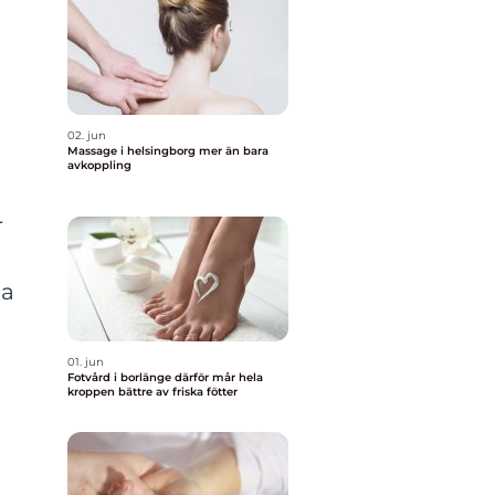
02. jun
Massage i helsingborg mer än bara
avkoppling
r
la
01. jun
Fotvård i borlänge därför mår hela
kroppen bättre av friska fötter