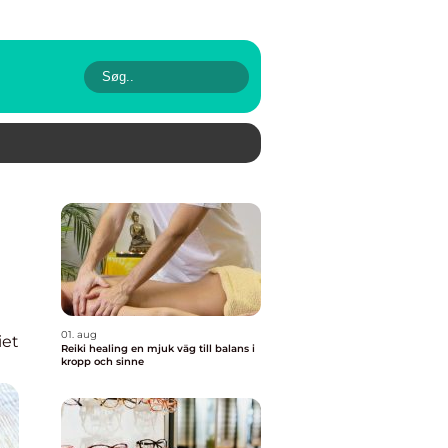
01. aug
iet
Reiki healing en mjuk väg till balans i
kropp och sinne