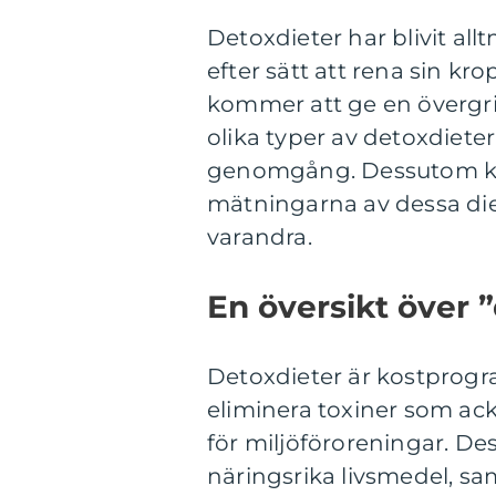
Detoxdieter har blivit al
efter sätt att rena sin kr
kommer att ge en övergri
olika typer av detoxdiete
genomgång. Dessutom kom
mätningarna av dessa diet
varandra.
En översikt över 
Detoxdieter är kostprogr
eliminera toxiner som a
för miljöföroreningar. De
näringsrika livsmedel, sa