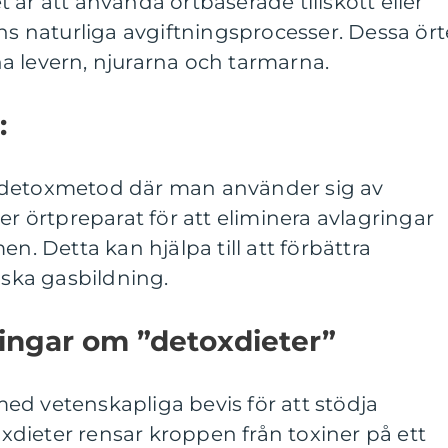
 är att använda örtbaserade tillskott eller
ens naturliga avgiftningsprocesser. Dessa ört
rena levern, njurarna och tarmarna.
:
 detoxmetod där man använder sig av
er örtpreparat för att eliminera avlagringar
en. Detta kan hjälpa till att förbättra
ka gasbildning.
ingar om ”detoxdieter”
t med vetenskapliga bevis för att stödja
dieter rensar kroppen från toxiner på ett