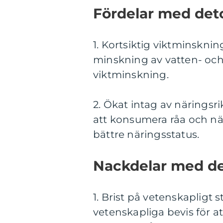
Fördelar med deto
1. Kortsiktig viktminskn
minskning av vatten- och m
viktminskning.
2. Ökat intag av näringsr
att konsumera råa och näri
bättre näringsstatus.
Nackdelar med de
1. Brist på vetenskapligt s
vetenskapliga bevis för a