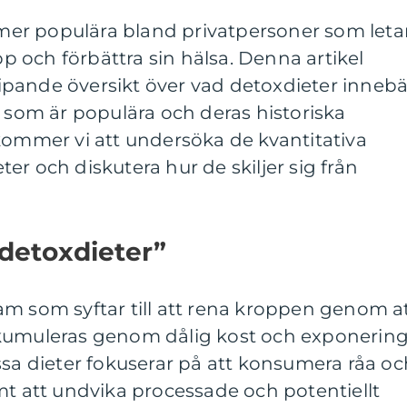
ltmer populära bland privatpersoner som leta
opp och förbättra sin hälsa. Denna artikel
pande översikt över vad detoxdieter innebä
r som är populära och deras historiska
mer vi att undersöka de kvantitativa
er och diskutera hur de skiljer sig från
”detoxdieter”
am som syftar till att rena kroppen genom a
ckumuleras genom dålig kost och exponerin
ssa dieter fokuserar på att konsumera råa oc
mt att undvika processade och potentiellt