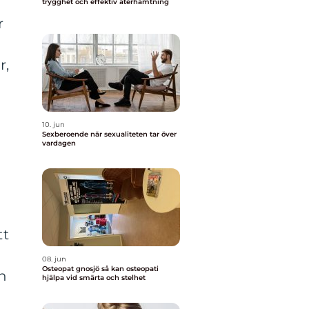
trygghet och effektiv återhämtning
r
r,
10. jun
Sexberoende när sexualiteten tar över
vardagen
tt
g
08. jun
Osteopat gnosjö så kan osteopati
h
hjälpa vid smärta och stelhet