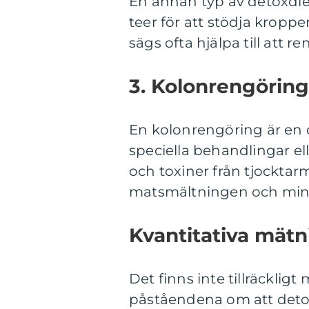
En annan typ av detoxdiet
teer för att stödja kropp
sägs ofta hjälpa till att 
3. Kolonrengöring
En kolonrengöring är en
speciella behandlingar ell
och toxiner från tjocktarm
matsmältningen och mins
Kvantitativa mätn
Det finns inte tillräcklig
påståendena om att detox