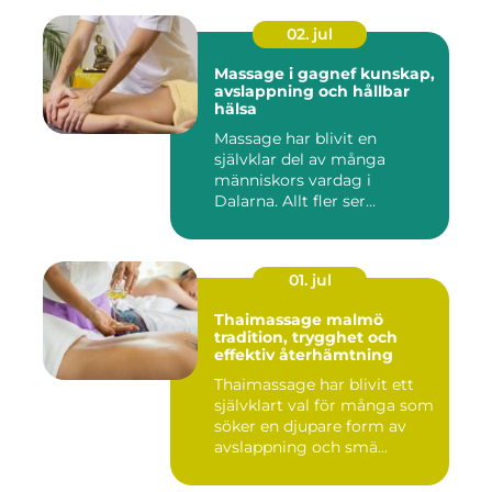
02. jul
Massage i gagnef kunskap,
avslappning och hållbar
hälsa
Massage har blivit en
självklar del av många
människors vardag i
Dalarna. Allt fler ser
massage som ...
01. jul
Thaimassage malmö
tradition, trygghet och
effektiv återhämtning
Thaimassage har blivit ett
självklart val för många som
söker en djupare form av
avslappning och smä...