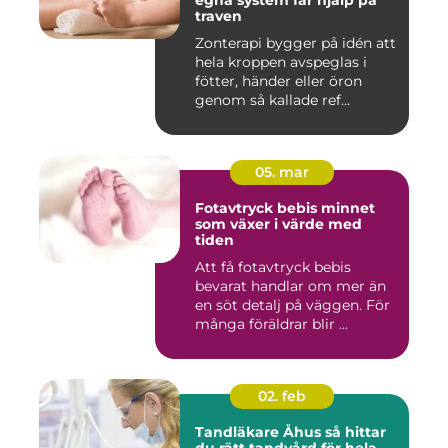
egna system får hjälp på
traven
Zonterapi bygger på idén att
hela kroppen avspeglas i
fötter, händer eller öron
genom så kallade ref...
05. mar
Fotavtryck bebis minnet
som växer i värde med
tiden
Att få fotavtryck bebis
bevarat handlar om mer än
en söt detalj på väggen. För
många föräldrar blir ...
02. feb
Tandläkare Åhus så hittar