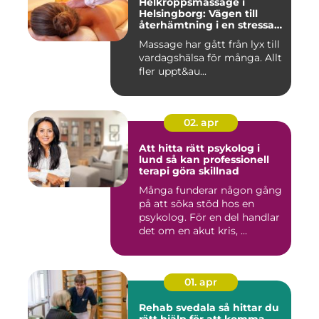
Helkroppsmassage i
Helsingborg: Vägen till
återhämtning i en stressad
vardag
Massage har gått från lyx till
vardagshälsa för många. Allt
fler uppt&au...
02. apr
Att hitta rätt psykolog i
lund så kan professionell
terapi göra skillnad
Många funderar någon gång
på att söka stöd hos en
psykolog. För en del handlar
det om en akut kris, ...
01. apr
Rehab svedala så hittar du