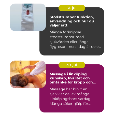
31. jul
Stödstrumpor funktion,
användning och hur du
väljer rätt
Många förknippar
stödstrumpor med
sjukvården eller långa
flygresor, men i dag är de ett
vardagligt h...
30. jul
Massage i linköping
kunskap, kvalitet och
omtanke för kropp och
sinne
Massage har blivit en
självklar del av många
Linköpingsbors vardag.
Många söker hjälp för
spända axl...