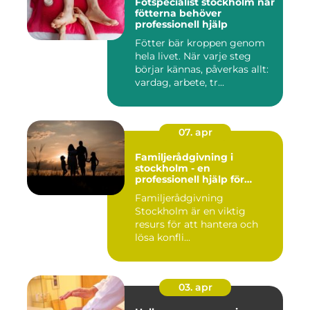
Fotspecialist stockholm när
fötterna behöver
professionell hjälp
Fötter bär kroppen genom
hela livet. När varje steg
börjar kännas, påverkas allt:
vardag, arbete, tr...
07. apr
Familjerådgivning i
stockholm - en
professionell hjälp för
harmoni inom familjen
Familjerådgivning
Stockholm är en viktig
resurs för att hantera och
lösa konfli...
03. apr