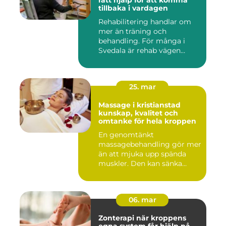
rätt hjälp för att komma
tillbaka i vardagen
Rehabilitering handlar om
mer än träning och
behandling. För många i
Svedala är rehab vägen
tillbaka...
25. mar
Massage i kristianstad
kunskap, kvalitet och
omtanke för hela kroppen
En genomtänkt
massagebehandling gör mer
än att mjuka upp spända
muskler. Den kan sänka
stressnivåer,...
06. mar
Zonterapi när kroppens