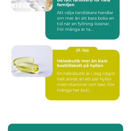
du rätt tandvård för hela
familjen
Att välja tandläkare handlar
om mer än att bara boka en
tid när en fyllning lossnar.
För många är ta...
01. feb
Hälsobutik mer än bara
kosttillskott på hyllan
En hälsobutik är i dag något
helt annat än ett par hyllor
med vitaminer och teer. För
många har buti...