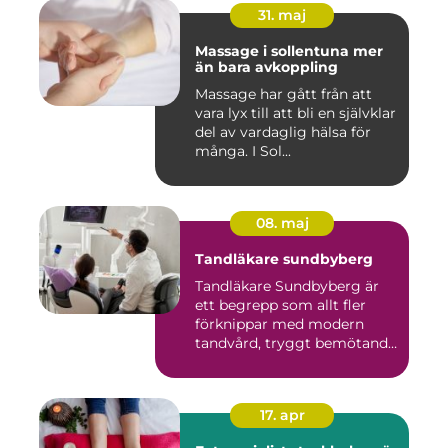
31. maj
Massage i sollentuna mer
än bara avkoppling
Massage har gått från att
vara lyx till att bli en självklar
del av vardaglig hälsa för
många. I Sol...
08. maj
Tandläkare sundbyberg
Tandläkare Sundbyberg är
ett begrepp som allt fler
förknippar med modern
tandvård, tryggt bemötande
...
17. apr