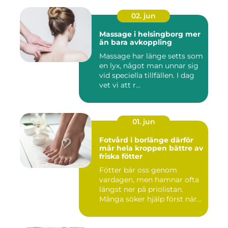
02. jun
Massage i helsingborg mer
än bara avkoppling
Massage har länge setts som
en lyx, något man unnar sig
vid speciella tillfällen. I dag
vet vi att r...
01. jun
Fotvård i borlänge därför
mår hela kroppen bättre av
friska fötter
Fötter bär oss genom
vardagen, men hamnar ofta
längst ner på priolistan.
Många söker hjälp först när...