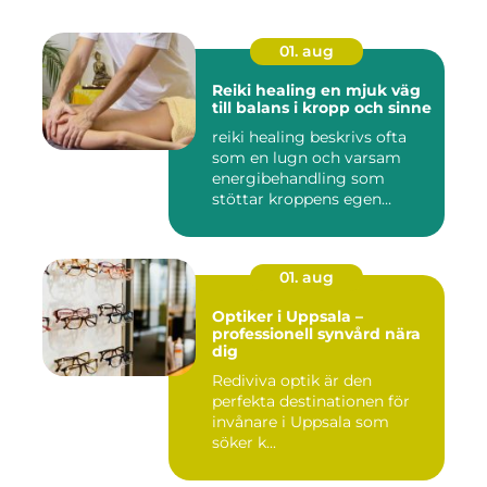
01. aug
Reiki healing en mjuk väg
till balans i kropp och sinne
reiki healing beskrivs ofta
som en lugn och varsam
energibehandling som
stöttar kroppens egen
förmåg...
01. aug
Optiker i Uppsala –
professionell synvård nära
dig
Rediviva optik är den
perfekta destinationen för
invånare i Uppsala som
söker k...