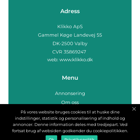
Adress
web:
www.klikko.dk
Menu
Annonsering
Om oss
Cookies
På vores website bruges cookies til at huske dine
indstillinger, statistik og personalisering af indhold og
Kontakta oss
annoncer. Denne information deles med tredjepart. Ved
Sitemap
fortsat brug af websiden godkender du cookiepolitikken.
Ok
Privatlivspolitik