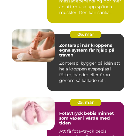
massagebehandling gör mer
än att mjuka upp spända
muskler. Den kan sänka
stressnivåer,...
06. mar
Zonterapi när kroppens
egna system får hjälp på
traven
Zonterapi bygger på idén att
hela kroppen avspeglas i
fötter, händer eller öron
genom så kallade ref...
05. mar
Fotavtryck bebis minnet
som växer i värde med
tiden
Att få fotavtryck bebis