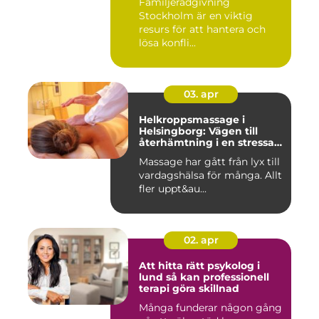
Familjerådgivning
Stockholm är en viktig
resurs för att hantera och
lösa konfli...
03. apr
Helkroppsmassage i
Helsingborg: Vägen till
återhämtning i en stressad
vardag
Massage har gått från lyx till
vardagshälsa för många. Allt
fler uppt&au...
02. apr
Att hitta rätt psykolog i
lund så kan professionell
terapi göra skillnad
Många funderar någon gång