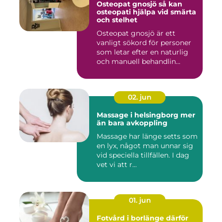
Osteopat gnosjö så kan
osteopati hjälpa vid smärta
och stelhet
Osteopat gnosjö är ett
vanligt sökord för personer
som letar efter en naturlig
och manuell behandlin...
02. jun
Massage i helsingborg mer
än bara avkoppling
Massage har länge setts som
en lyx, något man unnar sig
vid speciella tillfällen. I dag
vet vi att r...
01. jun
Fotvård i borlänge därför