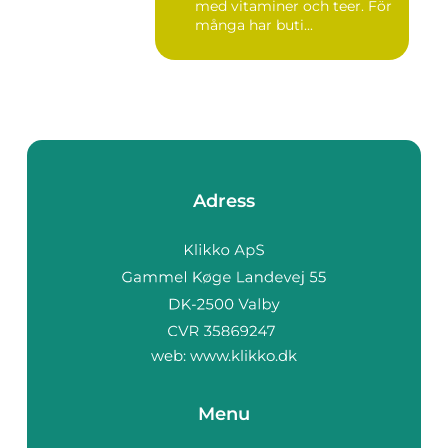
med vitaminer och teer. För
många har buti...
Adress
web:
www.klikko.dk
Menu