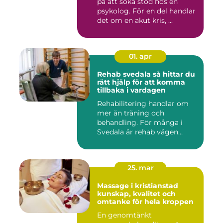
på att söka stöd hos en
psykolog. För en del handlar
det om en akut kris, ...
01. apr
Rehab svedala så hittar du
rätt hjälp för att komma
tillbaka i vardagen
Rehabilitering handlar om
mer än träning och
behandling. För många i
Svedala är rehab vägen
tillbaka...
25. mar
Massage i kristianstad
kunskap, kvalitet och
omtanke för hela kroppen
En genomtänkt