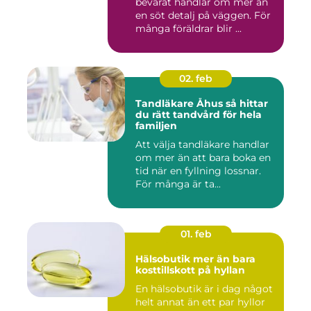
bevarat handlar om mer än
en söt detalj på väggen. För
många föräldrar blir ...
02. feb
Tandläkare Åhus så hittar
du rätt tandvård för hela
familjen
Att välja tandläkare handlar
om mer än att bara boka en
tid när en fyllning lossnar.
För många är ta...
01. feb
Hälsobutik mer än bara
kosttillskott på hyllan
En hälsobutik är i dag något
helt annat än ett par hyllor