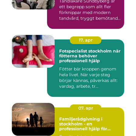
Tandläkare Sundbyberg är
ett begrepp som allt fler
förknippar med modern
tandvård, tryggt bemötande
...
17. apr
Fotspecialist stockholm när
fötterna behöver
professionell hjälp
Fötter bär kroppen genom
hela livet. När varje steg
börjar kännas, påverkas allt:
vardag, arbete, tr...
07. apr
Familjerådgivning i
stockholm - en
professionell hjälp för
harmoni inom familjen