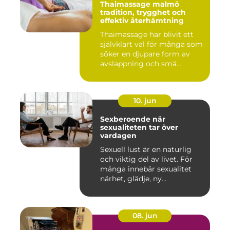
Thaimassage malmö
tradition, trygghet och
effektiv återhämtning
Thaimassage har blivit ett
självklart val för många som
söker en djupare form av
avslappning och smä...
10. jun
Sexberoende när
sexualiteten tar över
vardagen
Sexuell lust är en naturlig
och viktig del av livet. För
många innebär sexualitet
närhet, glädje, ny...
08. jun