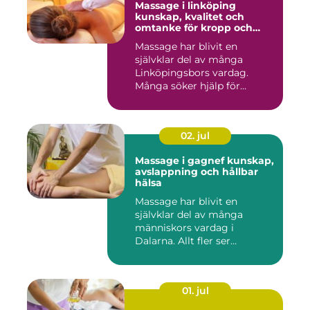
Massage i linköping
kunskap, kvalitet och
omtanke för kropp och
sinne
Massage har blivit en
självklar del av många
Linköpingsbors vardag.
Många söker hjälp för
spända axl...
02. jul
Massage i gagnef kunskap,
avslappning och hållbar
hälsa
Massage har blivit en
självklar del av många
människors vardag i
Dalarna. Allt fler ser
massage som ...
01. jul