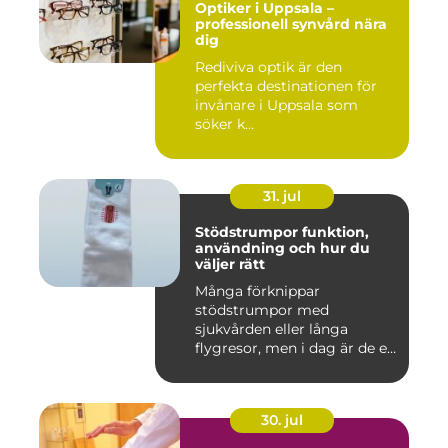
Optiker i Uppsala –
professionell synvård nära
dig
Rediviva optik är den
perfekta destinationen för
invånare i Uppsala som
söker k...
31. jul
Stödstrumpor funktion,
användning och hur du
väljer rätt
Många förknippar
stödstrumpor med
sjukvården eller långa
flygresor, men i dag är de ett
vardagligt h...
30. jul