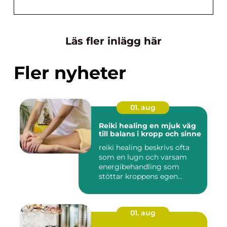
Läs fler inlägg här
Fler nyheter
01. aug
Reiki healing en mjuk väg
till balans i kropp och sinne
reiki healing beskrivs ofta
som en lugn och varsam
energibehandling som
stöttar kroppens egen
förmåg...
01. aug