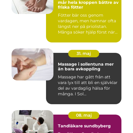
mår hela kroppen bättre av
friska fötter
Fötter bär oss genom
vardagen, men hamnar ofta
längst ner på priolistan.
Många söker hjälp först när...
31. maj
Massage i sollentuna mer
än bara avkoppling
Massage har gått från att
vara lyx till att bli en självklar
del av vardaglig hälsa för
många. I Sol...
08. maj
Tandläkare sundbyberg