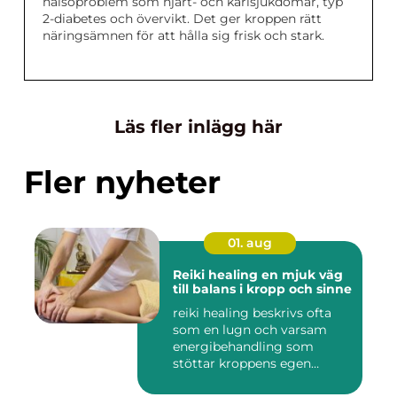
hälsoproblem som hjärt- och kärlsjukdomar, typ
2-diabetes och övervikt. Det ger kroppen rätt
näringsämnen för att hålla sig frisk och stark.
Läs fler inlägg här
Fler nyheter
01. aug
Reiki healing en mjuk väg
till balans i kropp och sinne
reiki healing beskrivs ofta
som en lugn och varsam
energibehandling som
stöttar kroppens egen
förmåg...