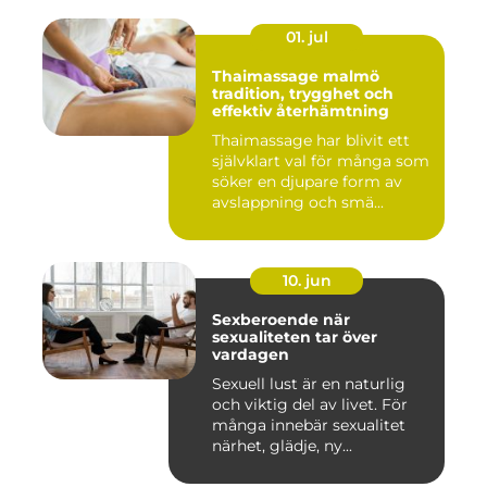
01. jul
Thaimassage malmö
tradition, trygghet och
effektiv återhämtning
Thaimassage har blivit ett
självklart val för många som
söker en djupare form av
avslappning och smä...
10. jun
Sexberoende när
sexualiteten tar över
vardagen
Sexuell lust är en naturlig
och viktig del av livet. För
många innebär sexualitet
närhet, glädje, ny...