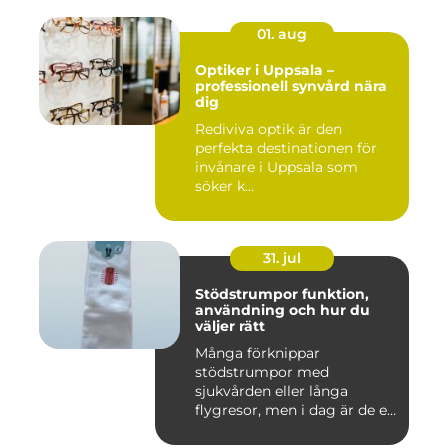
01. aug
Optiker i Uppsala –
professionell synvård nära
dig
Rediviva optik är den
perfekta destinationen för
invånare i Uppsala som
söker k...
31. jul
Stödstrumpor funktion,
användning och hur du
väljer rätt
Många förknippar
stödstrumpor med
sjukvården eller långa
flygresor, men i dag är de ett
vardagligt h...