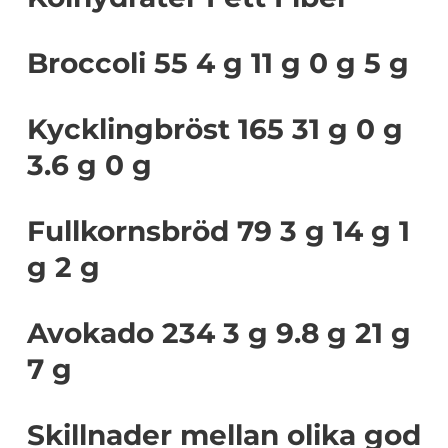
Broccoli 55 4 g 11 g 0 g 5 g
Kycklingbröst 165 31 g 0 g
3.6 g 0 g
Fullkornsbröd 79 3 g 14 g 1
g 2 g
Avokado 234 3 g 9.8 g 21 g
7 g
Skillnader mellan olika god