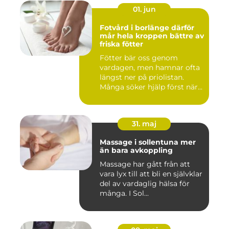
01. jun
Fotvård i borlänge därför
mår hela kroppen bättre av
friska fötter
Fötter bär oss genom
vardagen, men hamnar ofta
längst ner på priolistan.
Många söker hjälp först när...
31. maj
Massage i sollentuna mer
än bara avkoppling
Massage har gått från att
vara lyx till att bli en självklar
del av vardaglig hälsa för
många. I Sol...