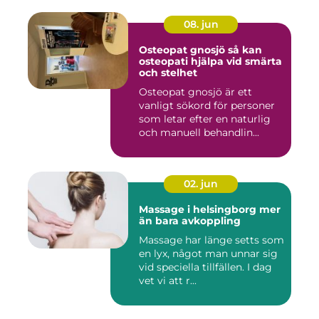
08. jun
Osteopat gnosjö så kan
osteopati hjälpa vid smärta
och stelhet
Osteopat gnosjö är ett
vanligt sökord för personer
som letar efter en naturlig
och manuell behandlin...
02. jun
Massage i helsingborg mer
än bara avkoppling
Massage har länge setts som
en lyx, något man unnar sig
vid speciella tillfällen. I dag
vet vi att r...