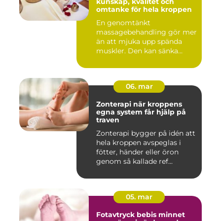
kunskap, kvalitet och
omtanke för hela kroppen
En genomtänkt
massagebehandling gör mer
än att mjuka upp spända
muskler. Den kan sänka
stressnivåer,...
06. mar
Zonterapi när kroppens
egna system får hjälp på
traven
Zonterapi bygger på idén att
hela kroppen avspeglas i
fötter, händer eller öron
genom så kallade ref...
05. mar
Fotavtryck bebis minnet