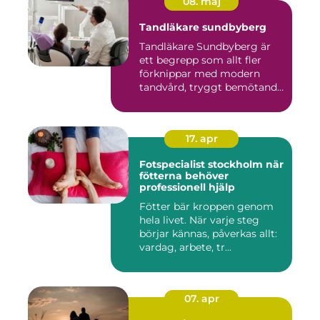
08. maj
Tandläkare sundbyberg
Tandläkare Sundbyberg är
ett begrepp som allt fler
förknippar med modern
tandvård, tryggt bemötande
...
17. apr
Fotspecialist stockholm när
fötterna behöver
professionell hjälp
Fötter bär kroppen genom
hela livet. När varje steg
börjar kännas, påverkas allt:
vardag, arbete, tr...
07. apr