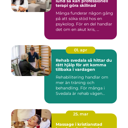
lund så kan professionell
terapi göra skillnad
Många funderar någon gång
på att söka stöd hos en
psykolog. För en del handlar
det om en akut kris, ...
01. apr
Rehab svedala så hittar du
rätt hjälp för att komma
tillbaka i vardagen
Rehabilitering handlar om
mer än träning och
behandling. För många i
Svedala är rehab vägen
tillbaka...
25. mar
Massage i kristianstad