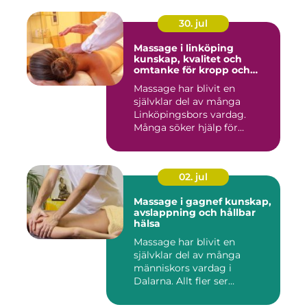
30. jul
Massage i linköping
kunskap, kvalitet och
omtanke för kropp och
sinne
Massage har blivit en
självklar del av många
Linköpingsbors vardag.
Många söker hjälp för
spända axl...
02. jul
Massage i gagnef kunskap,
avslappning och hållbar
hälsa
Massage har blivit en
självklar del av många
människors vardag i
Dalarna. Allt fler ser
massage som ...