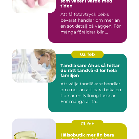
som växer i värde med
tiden
Att få fotavtryck bebis
bevarat handlar om mer än
en söt detalj på väggen. För
många föräldrar blir ...
02. feb
Tandläkare Åhus så hittar
du rätt tandvård för hela
familjen
Att välja tandläkare handlar
om mer än att bara boka en
tid när en fyllning lossnar.
För många är ta...
01. feb
Hälsobutik mer än bara