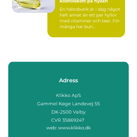
kosttillskott på hyllan
En hälsobutik är i dag något
helt annat än ett par hyllor
med vitaminer och teer. För
många har buti...
Adress
web:
www.klikko.dk