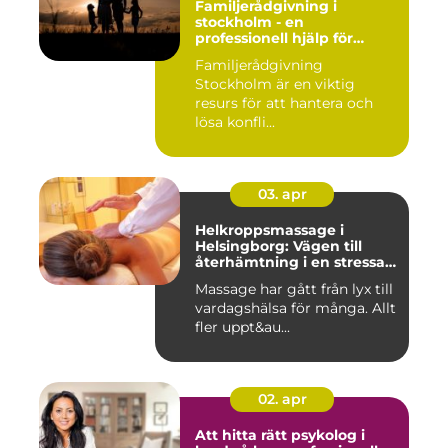
Familjerådgivning i
stockholm - en
professionell hjälp för
harmoni inom familjen
Familjerådgivning
Stockholm är en viktig
resurs för att hantera och
lösa konfli...
03. apr
Helkroppsmassage i
Helsingborg: Vägen till
återhämtning i en stressad
vardag
Massage har gått från lyx till
vardagshälsa för många. Allt
fler uppt&au...
02. apr
Att hitta rätt psykolog i