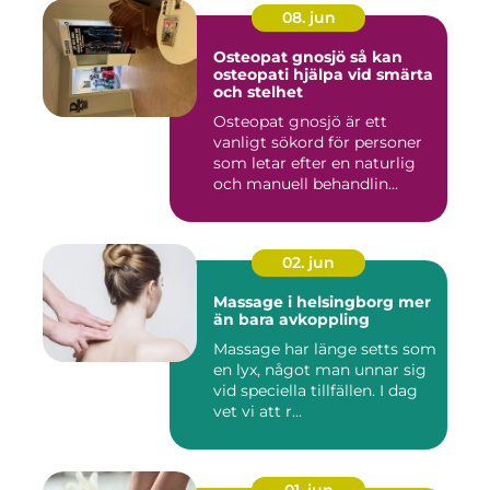
08. jun
Osteopat gnosjö så kan
osteopati hjälpa vid smärta
och stelhet
Osteopat gnosjö är ett
vanligt sökord för personer
som letar efter en naturlig
och manuell behandlin...
02. jun
Massage i helsingborg mer
än bara avkoppling
Massage har länge setts som
en lyx, något man unnar sig
vid speciella tillfällen. I dag
vet vi att r...