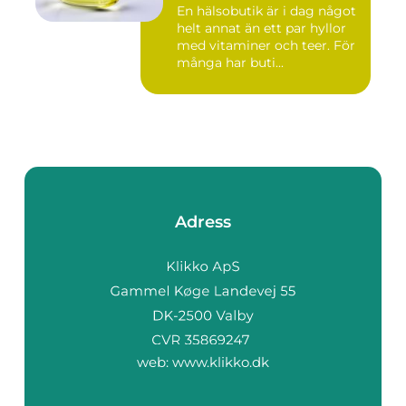
En hälsobutik är i dag något
helt annat än ett par hyllor
med vitaminer och teer. För
många har buti...
Adress
web:
www.klikko.dk