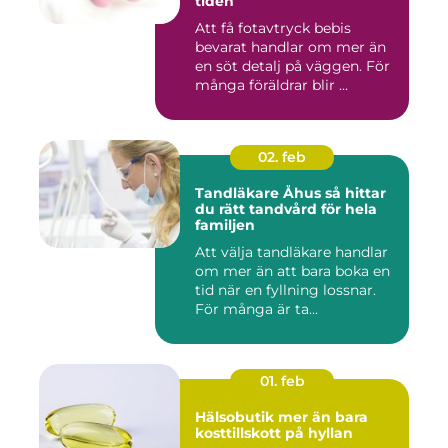
tiden
Att få fotavtryck bebis
bevarat handlar om mer än
en söt detalj på väggen. För
många föräldrar blir ...
02. feb
Tandläkare Åhus så hittar
du rätt tandvård för hela
familjen
Att välja tandläkare handlar
om mer än att bara boka en
tid när en fyllning lossnar.
För många är ta...
01. feb
Hälsobutik mer än bara
kosttillskott på hyllan