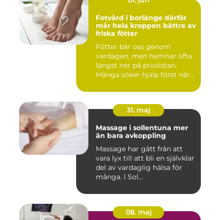
01. jun
Fotvård i borlänge därför
mår hela kroppen bättre av
friska fötter
Fötter bär oss genom
vardagen, men hamnar ofta
längst ner på priolistan.
Många söker hjälp först när...
31. maj
Massage i sollentuna mer
än bara avkoppling
Massage har gått från att
vara lyx till att bli en självklar
del av vardaglig hälsa för
många. I Sol...
08. maj