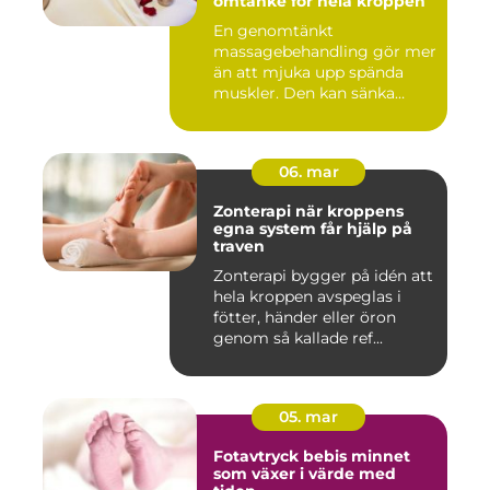
omtanke för hela kroppen
En genomtänkt
massagebehandling gör mer
än att mjuka upp spända
muskler. Den kan sänka
stressnivåer,...
06. mar
Zonterapi när kroppens
egna system får hjälp på
traven
Zonterapi bygger på idén att
hela kroppen avspeglas i
fötter, händer eller öron
genom så kallade ref...
05. mar
Fotavtryck bebis minnet
som växer i värde med