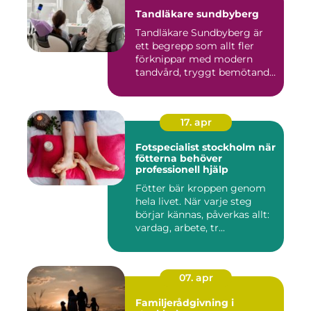
Tandläkare sundbyberg
Tandläkare Sundbyberg är
ett begrepp som allt fler
förknippar med modern
tandvård, tryggt bemötande
...
17. apr
Fotspecialist stockholm när
fötterna behöver
professionell hjälp
Fötter bär kroppen genom
hela livet. När varje steg
börjar kännas, påverkas allt:
vardag, arbete, tr...
07. apr
Familjerådgivning i