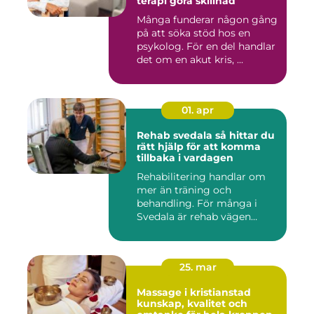
terapi göra skillnad
Många funderar någon gång
på att söka stöd hos en
psykolog. För en del handlar
det om en akut kris, ...
01. apr
Rehab svedala så hittar du
rätt hjälp för att komma
tillbaka i vardagen
Rehabilitering handlar om
mer än träning och
behandling. För många i
Svedala är rehab vägen
tillbaka...
25. mar
Massage i kristianstad
kunskap, kvalitet och