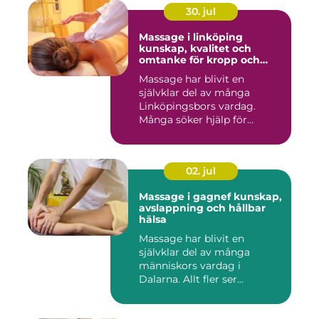
30. jul
Massage i linköping
kunskap, kvalitet och
omtanke för kropp och
sinne
Massage har blivit en
självklar del av många
Linköpingsbors vardag.
Många söker hjälp för
spända axl...
02. jul
Massage i gagnef kunskap,
avslappning och hållbar
hälsa
Massage har blivit en
självklar del av många
människors vardag i
Dalarna. Allt fler ser
massage som ...