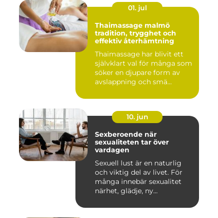
01. jul
Thaimassage malmö
tradition, trygghet och
effektiv återhämtning
Thaimassage har blivit ett
självklart val för många som
söker en djupare form av
avslappning och smä...
10. jun
Sexberoende när
sexualiteten tar över
vardagen
Sexuell lust är en naturlig
och viktig del av livet. För
många innebär sexualitet
närhet, glädje, ny...