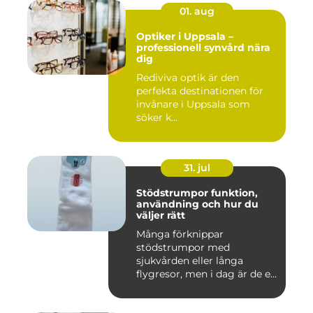
01. aug
Optiker i Uppsala –
professionell synvård nära
dig
Rediviva optik är den
perfekta destinationen för
invånare i Uppsala som
söker k...
31. jul
Stödstrumpor funktion,
användning och hur du
väljer rätt
Många förknippar
stödstrumpor med
sjukvården eller långa
flygresor, men i dag är de ett
vardagligt h...