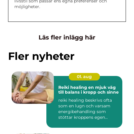
livsstil som passar ens egna preferenser och
möjligheter.
Läs fler inlägg här
Fler nyheter
01. aug
Reiki healing en mjuk väg
till balans i kropp och sinne
reiki healing beskrivs ofta
som en lugn och varsam
energibehandling som
stöttar kroppens egen
förmåg...