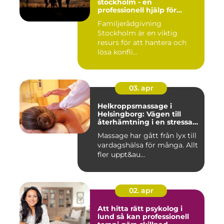
stockholm - en
professionell hjälp för
harmoni inom familjen
Familjerådgivning
Stockholm är en viktig
resurs för att hantera och
lösa konfli...
03. apr
Helkroppsmassage i
Helsingborg: Vägen till
återhämtning i en stressad
vardag
Massage har gått från lyx till
vardagshälsa för många. Allt
fler uppt&au...
02. apr
Att hitta rätt psykolog i
lund så kan professionell