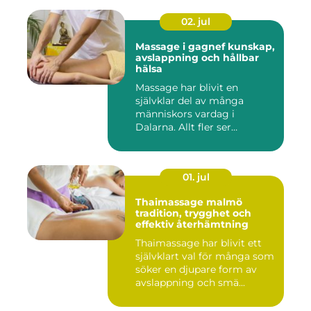
02. jul
Massage i gagnef kunskap,
avslappning och hållbar
hälsa
Massage har blivit en
självklar del av många
människors vardag i
Dalarna. Allt fler ser
massage som ...
01. jul
Thaimassage malmö
tradition, trygghet och
effektiv återhämtning
Thaimassage har blivit ett
självklart val för många som
söker en djupare form av
avslappning och smä...