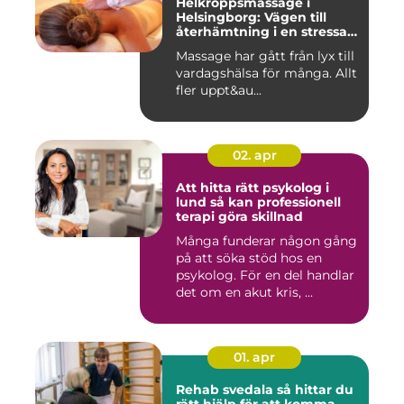
Helkroppsmassage i
Helsingborg: Vägen till
återhämtning i en stressad
vardag
Massage har gått från lyx till
vardagshälsa för många. Allt
fler uppt&au...
02. apr
Att hitta rätt psykolog i
lund så kan professionell
terapi göra skillnad
Många funderar någon gång
på att söka stöd hos en
psykolog. För en del handlar
det om en akut kris, ...
01. apr
Rehab svedala så hittar du