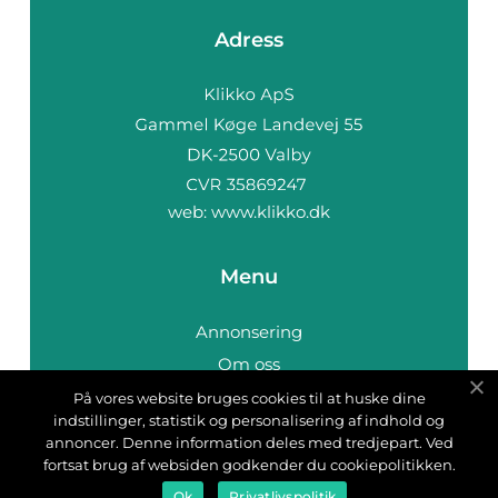
Adress
web:
www.klikko.dk
Menu
Annonsering
Om oss
Cookies
På vores website bruges cookies til at huske dine
indstillinger, statistik og personalisering af indhold og
Kontakta oss
annoncer. Denne information deles med tredjepart. Ved
Sitemap
fortsat brug af websiden godkender du cookiepolitikken.
Ok
Privatlivspolitik