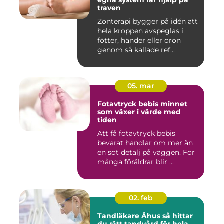
egna system får hjälp på
traven
Zonterapi bygger på idén att
hela kroppen avspeglas i
fötter, händer eller öron
genom så kallade ref...
05. mar
Fotavtryck bebis minnet
som växer i värde med
tiden
Att få fotavtryck bebis
bevarat handlar om mer än
en söt detalj på väggen. För
många föräldrar blir ...
02. feb
Tandläkare Åhus så hittar