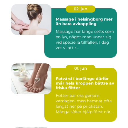
02. jun
Massage i helsingborg mer
än bara avkoppling
Massage har länge setts som
en lyx, något man unnar sig
vid speciella tillfällen. I dag
vet vi att r...
01. jun
Fotvård i borlänge därför
mår hela kroppen bättre av
friska fötter
Fötter bär oss genom
vardagen, men hamnar ofta
längst ner på priolistan.
Många söker hjälp först när...