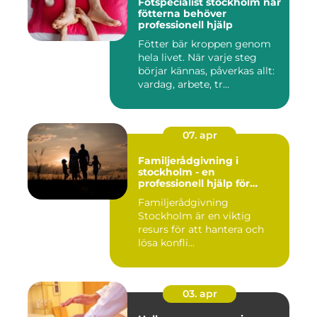
Fotspecialist stockholm när
fötterna behöver
professionell hjälp
Fötter bär kroppen genom
hela livet. När varje steg
börjar kännas, påverkas allt:
vardag, arbete, tr...
07. apr
Familjerådgivning i
stockholm - en
professionell hjälp för
harmoni inom familjen
Familjerådgivning
Stockholm är en viktig
resurs för att hantera och
lösa konfli...
03. apr