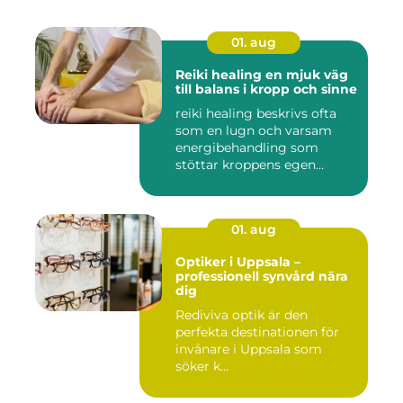
01. aug
Reiki healing en mjuk väg
till balans i kropp och sinne
reiki healing beskrivs ofta
som en lugn och varsam
energibehandling som
stöttar kroppens egen
förmåg...
01. aug
Optiker i Uppsala –
professionell synvård nära
dig
Rediviva optik är den
perfekta destinationen för
invånare i Uppsala som
söker k...