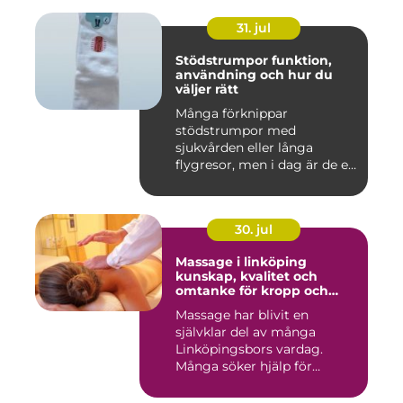
31. jul
Stödstrumpor funktion,
användning och hur du
väljer rätt
Många förknippar
stödstrumpor med
sjukvården eller långa
flygresor, men i dag är de ett
vardagligt h...
30. jul
Massage i linköping
kunskap, kvalitet och
omtanke för kropp och
sinne
Massage har blivit en
självklar del av många
Linköpingsbors vardag.
Många söker hjälp för
spända axl...