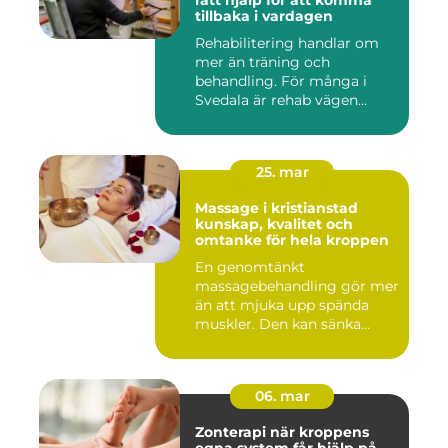
rätt hjälp för att komma
tillbaka i vardagen
Rehabilitering handlar om
mer än träning och
behandling. För många i
Svedala är rehab vägen
tillbaka...
25. mar
Massage i kristianstad
kunskap, kvalitet och
omtanke för hela kroppen
En genomtänkt
massagebehandling gör mer
än att mjuka upp spända
muskler. Den kan sänka
stressnivåer,...
06. mar
Zonterapi när kroppens