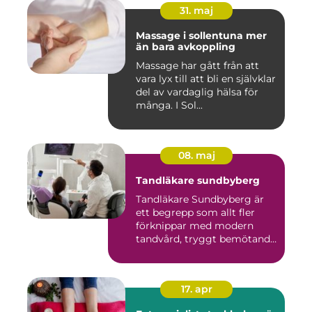
31. maj
Massage i sollentuna mer
än bara avkoppling
Massage har gått från att
vara lyx till att bli en självklar
del av vardaglig hälsa för
många. I Sol...
08. maj
Tandläkare sundbyberg
Tandläkare Sundbyberg är
ett begrepp som allt fler
förknippar med modern
tandvård, tryggt bemötande
...
17. apr