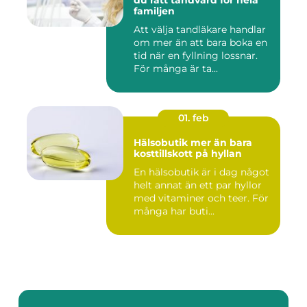
du rätt tandvård för hela
familjen
Att välja tandläkare handlar
om mer än att bara boka en
tid när en fyllning lossnar.
För många är ta...
01. feb
Hälsobutik mer än bara
kosttillskott på hyllan
En hälsobutik är i dag något
helt annat än ett par hyllor
med vitaminer och teer. För
många har buti...