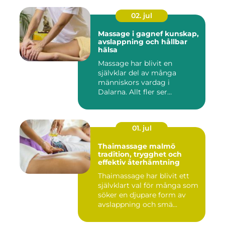
02. jul
Massage i gagnef kunskap,
avslappning och hållbar
hälsa
Massage har blivit en
självklar del av många
människors vardag i
Dalarna. Allt fler ser
massage som ...
01. jul
Thaimassage malmö
tradition, trygghet och
effektiv återhämtning
Thaimassage har blivit ett
självklart val för många som
söker en djupare form av
avslappning och smä...