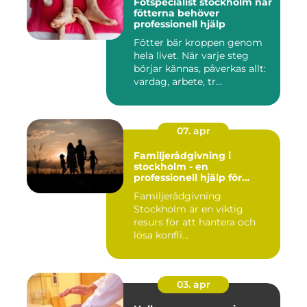
Fotspecialist stockholm när
fötterna behöver
professionell hjälp
Fötter bär kroppen genom
hela livet. När varje steg
börjar kännas, påverkas allt:
vardag, arbete, tr...
07. apr
Familjerådgivning i
stockholm - en
professionell hjälp för
harmoni inom familjen
Familjerådgivning
Stockholm är en viktig
resurs för att hantera och
lösa konfli...
03. apr