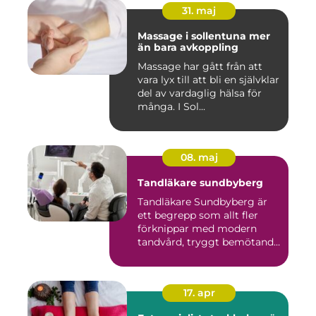
31. maj
Massage i sollentuna mer
än bara avkoppling
Massage har gått från att
vara lyx till att bli en självklar
del av vardaglig hälsa för
många. I Sol...
08. maj
Tandläkare sundbyberg
Tandläkare Sundbyberg är
ett begrepp som allt fler
förknippar med modern
tandvård, tryggt bemötande
...
17. apr