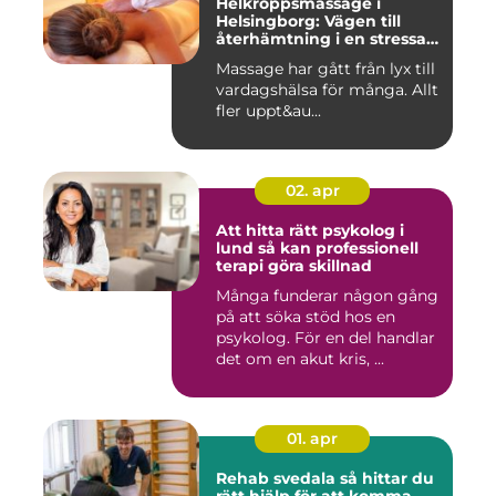
Helkroppsmassage i
Helsingborg: Vägen till
återhämtning i en stressad
vardag
Massage har gått från lyx till
vardagshälsa för många. Allt
fler uppt&au...
02. apr
Att hitta rätt psykolog i
lund så kan professionell
terapi göra skillnad
Många funderar någon gång
på att söka stöd hos en
psykolog. För en del handlar
det om en akut kris, ...
01. apr
Rehab svedala så hittar du