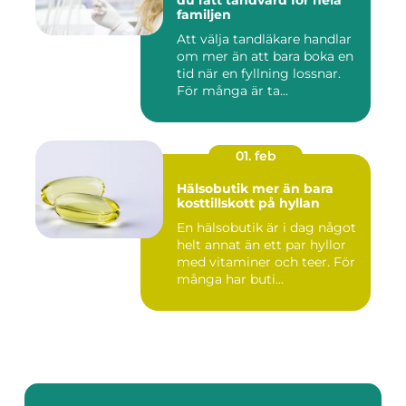
du rätt tandvård för hela
familjen
Att välja tandläkare handlar
om mer än att bara boka en
tid när en fyllning lossnar.
För många är ta...
01. feb
Hälsobutik mer än bara
kosttillskott på hyllan
En hälsobutik är i dag något
helt annat än ett par hyllor
med vitaminer och teer. För
många har buti...