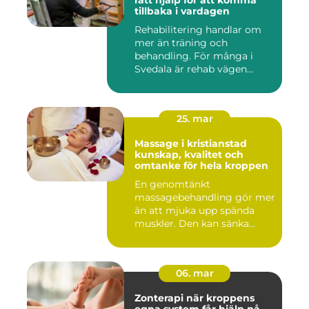
rätt hjälp för att komma
tillbaka i vardagen
Rehabilitering handlar om
mer än träning och
behandling. För många i
Svedala är rehab vägen
tillbaka...
25. mar
Massage i kristianstad
kunskap, kvalitet och
omtanke för hela kroppen
En genomtänkt
massagebehandling gör mer
än att mjuka upp spända
muskler. Den kan sänka
stressnivåer,...
06. mar
Zonterapi när kroppens