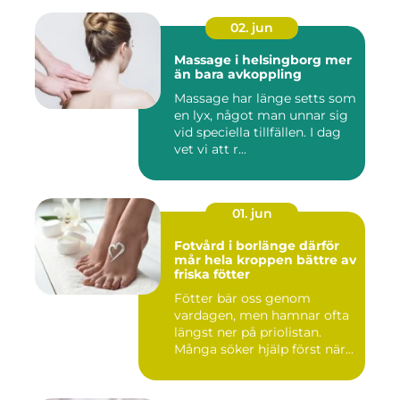
02. jun
Massage i helsingborg mer
än bara avkoppling
Massage har länge setts som
en lyx, något man unnar sig
vid speciella tillfällen. I dag
vet vi att r...
01. jun
Fotvård i borlänge därför
mår hela kroppen bättre av
friska fötter
Fötter bär oss genom
vardagen, men hamnar ofta
längst ner på priolistan.
Många söker hjälp först när...