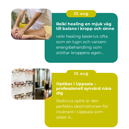
01. aug
Reiki healing en mjuk väg
till balans i kropp och sinne
reiki healing beskrivs ofta
som en lugn och varsam
energibehandling som
stöttar kroppens egen
förmåg...
01. aug
Optiker i Uppsala –
professionell synvård nära
dig
Rediviva optik är den
perfekta destinationen för
invånare i Uppsala som
söker k...