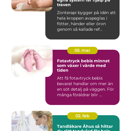
egna system får hjälp på
traven
Zonterapi bygger på idén att
hela kroppen avspeglas i
fötter, händer eller öron
genom så kallade ref...
05. mar
Fotavtryck bebis minnet
som växer i värde med
tiden
Att få fotavtryck bebis
bevarat handlar om mer än
en söt detalj på väggen. För
många föräldrar blir ...
02. feb
Tandläkare Åhus så hittar