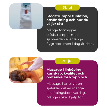
31. jul
Stödstrumpor funktion,
användning och hur du
väljer rätt
Många förknippar
stödstrumpor med
sjukvården eller långa
flygresor, men i dag är de ett
vardagligt h...
30. jul
Massage i linköping
kunskap, kvalitet och
omtanke för kropp och
sinne
Massage har blivit en
självklar del av många
Linköpingsbors vardag.
Många söker hjälp för
spända axl...