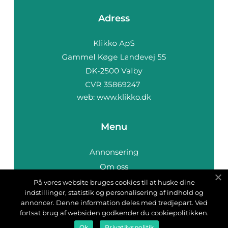
Adress
web:
www.klikko.dk
Menu
Annonsering
Om oss
Cookies
På vores website bruges cookies til at huske dine
indstillinger, statistik og personalisering af indhold og
Kontakta oss
annoncer. Denne information deles med tredjepart. Ved
Sitemap
fortsat brug af websiden godkender du cookiepolitikken.
Ok
Privatlivspolitik