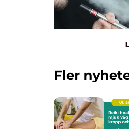
L
Fler nyhet
01. 
Reiki heali
mjuk väg t
kropp och