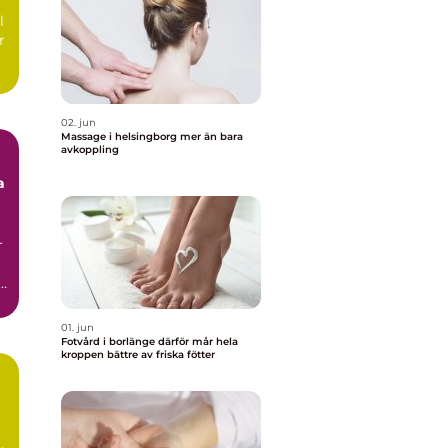
l
r
02. jun
Massage i helsingborg mer än bara
avkoppling
a
r
01. jun
Fotvård i borlänge därför mår hela
kroppen bättre av friska fötter