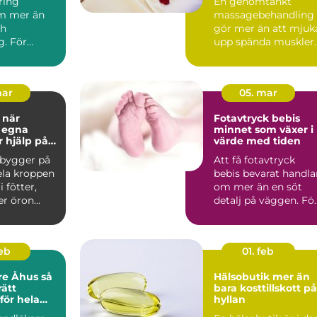
ring
En genomtänkt
hela kroppen
m mer än
massagebehandling
ch
gör mer än att mjuk
g. För
upp spända muskler.
vedala är
Den kan sänka
n tillbaka...
stressnivåer,...
mar
05. mar
r
Fotavtryck bebis
 egna
minnet som växer i
r hjälp på
värde med tiden
 bygger på
Att få fotavtryck
ela kroppen
bebis bevarat handla
 fötter,
om mer än en söt
er öron
detalj på väggen. Fö
allade ref...
många föräldrar blir .
feb
01. feb
e Åhus så
Hälsobutik mer än
rätt
bara kosttillskott på
för hela
hyllan