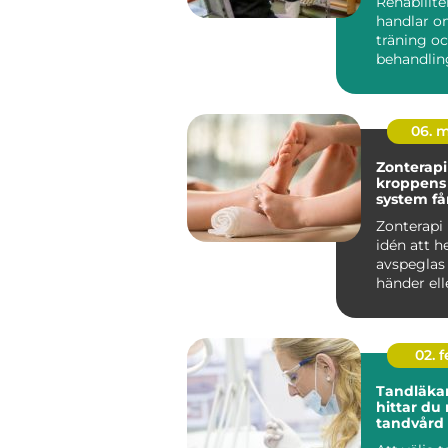
Rehabilite
handlar o
träning o
behandlin
många i S
rehab väge
06. 
Zonterapi nä
kroppens
system få
traven
Zonterapi
idén att h
avspeglas i
händer ell
genom så k
02. 
Tandläkar
hittar du 
tandvård 
familjen