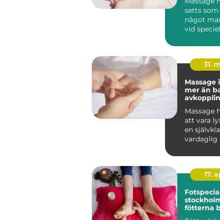
Massage h
setts som 
något man
vid speciell
I dag vet vi
31. 
Massage i
mer än b
avkoppli
Massage h
att vara lyx
en självkla
vardaglig 
många. I So
17. 
Fotspecial
stockholm n
fötterna 
profession