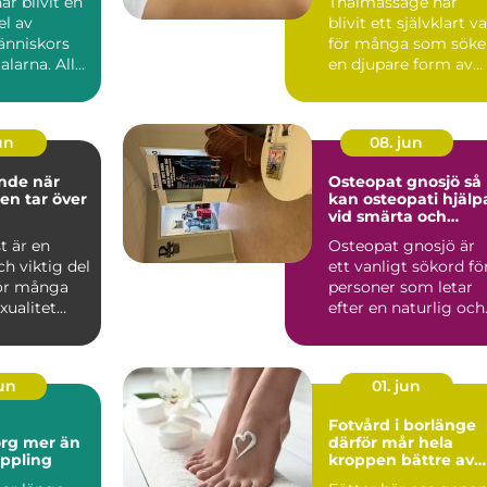
r blivit en
Thaimassage har
el av
blivit ett självklart va
nniskors
för många som söke
alarna. Allt
en djupare form av
massage som
avslappning och
smä...
jun
08. jun
e när
Osteopat gnosjö så
ten tar över
kan osteopati hjälp
vid smärta och
stelhet
st är en
Osteopat gnosjö är
ch viktig del
ett vanligt sökord fö
För många
personer som letar
xualitet
efter en naturlig och
dje, ny...
manuell behandlin...
jun
01. jun
Fotvård i borlänge
er än
därför mår hela
ppling
kroppen bättre av
friska fötter