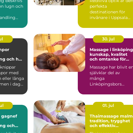
ing beskrivs
Rediviva optik är de
en lugn och
perfekta
destinationen för
andling
invånare i Uppsala
ar kroppens
som söker k...
åg...
ul
30. jul
mpor
Massage i linköping
kunskap, kvalitet
ng och hur
och omtanke för
rätt
kropp och sinne
knippar
Massage har blivit e
mpor med
självklar del av
 eller långa
många
 men i dag
Linköpingsbors
vardagligt
vardag. Många söker
hjälp för spända axl...
ul
01. jul
i gagnef
Thaimassage malm
tradition, trygghet
ing och
och effektiv
älsa
återhämtning