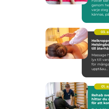
Fötter bä
genom hela
varje steg
kännas, på
vardag, arb
03. 
Helkropp
Helsingb
till återh
en stress
Massage h
lyx till va
för många.
uppt&au...
01. 
Rehab sved
hittar du 
för att 
tillbaka 