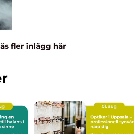
äs fler inlägg här
er
aug
01. aug
ng en
Optiker i Uppsala –
ill balans i
professionell synvå
 sinne
nära dig