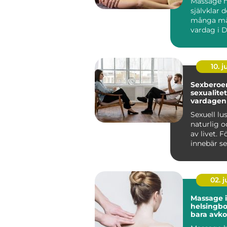
Massage ha
självklar d
många mä
vardag i D
fler ser 
...
10. 
Sexberoend
sexualite
vardagen
Sexuell lu
naturlig o
av livet. 
innebär se
närhet, glä
02. 
Massage i
helsingborg m
bara avko