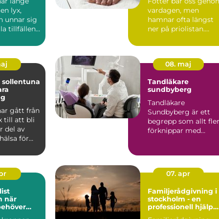
ar länge
Fötter bär oss geno
en lyx,
vardagen, men
 unnar sig
hamnar ofta längst
a tillfällen.
ner på priolistan.
 att r...
Många söker hjälp
först när...
maj
08. maj
 sollentuna
Tandläkare
ara
sundbyberg
ng
Tandläkare
ar gått från
Sundbyberg är ett
 till att bli
begrepp som allt fle
r del av
förknippar med
hälsa för
modern tandvård,
l...
tryggt bemötande ...
apr
07. apr
ist
Familjerådgivning i
är
stockholm - en
behöver
professionell hjälp
ell hjälp
för harmoni inom