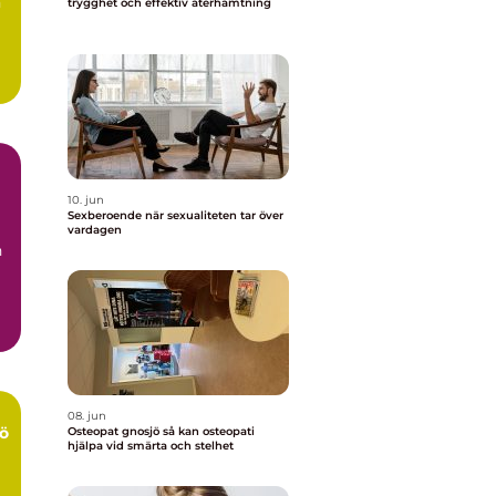
n
trygghet och effektiv återhämtning
10. jun
Sexberoende när sexualiteten tar över
vardagen
n
08. jun
ö
Osteopat gnosjö så kan osteopati
hjälpa vid smärta och stelhet