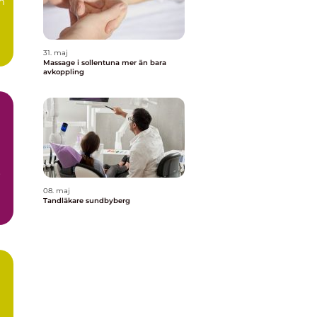
m
31. maj
Massage i sollentuna mer än bara
avkoppling
r
08. maj
Tandläkare sundbyberg