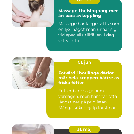
02. jun
Massage i helsingborg mer
än bara avkoppling
Massage har länge setts som
en lyx, något man unnar sig
vid speciella tillfällen. I dag
vet vi att r...
01. jun
Fotvård i borlänge därför
mår hela kroppen bättre av
friska fötter
Fötter bär oss genom
vardagen, men hamnar ofta
längst ner på priolistan.
Många söker hjälp först när...
31. maj