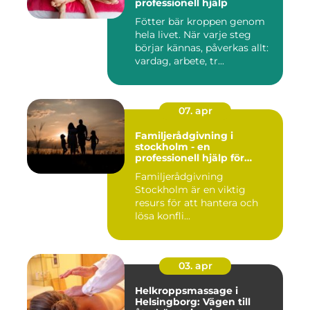
professionell hjälp
Fötter bär kroppen genom
hela livet. När varje steg
börjar kännas, påverkas allt:
vardag, arbete, tr...
07. apr
Familjerådgivning i
stockholm - en
professionell hjälp för
harmoni inom familjen
Familjerådgivning
Stockholm är en viktig
resurs för att hantera och
lösa konfli...
03. apr
Helkroppsmassage i
Helsingborg: Vägen till