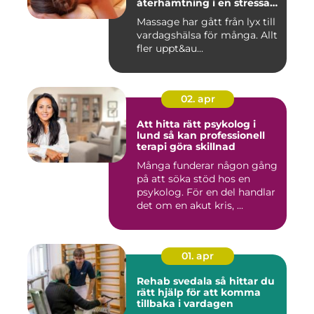
återhämtning i en stressad
vardag
Massage har gått från lyx till
vardagshälsa för många. Allt
fler uppt&au...
02. apr
Att hitta rätt psykolog i
lund så kan professionell
terapi göra skillnad
Många funderar någon gång
på att söka stöd hos en
psykolog. För en del handlar
det om en akut kris, ...
01. apr
Rehab svedala så hittar du
rätt hjälp för att komma
tillbaka i vardagen