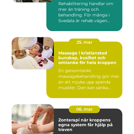
Rehabilitering handlar om
mer än träning och
behandling. För många i
Svedala är rehab vägen
tillbaka...
25. mar
Massage i kristianstad
kunskap, kvalitet och
omtanke för hela kroppen
En genomtänkt
massagebehandling gör mer
än att mjuka upp spända
muskler. Den kan sänka
stressnivåer,...
06. mar
Zonterapi när kroppens
egna system får hjälp på
traven