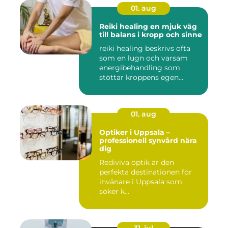
01. aug
Reiki healing en mjuk väg
till balans i kropp och sinne
reiki healing beskrivs ofta
som en lugn och varsam
energibehandling som
stöttar kroppens egen
förmåg...
01. aug
Optiker i Uppsala –
professionell synvård nära
dig
Rediviva optik är den
perfekta destinationen för
invånare i Uppsala som
söker k...