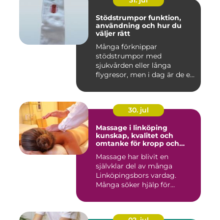
31. jul
Stödstrumpor funktion,
användning och hur du
väljer rätt
Många förknippar
stödstrumpor med
sjukvården eller långa
flygresor, men i dag är de ett
vardagligt h...
30. jul
Massage i linköping
kunskap, kvalitet och
omtanke för kropp och
sinne
Massage har blivit en
självklar del av många
Linköpingsbors vardag.
Många söker hjälp för
spända axl...