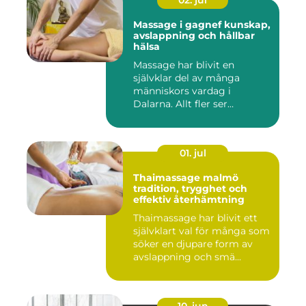
02. jul
Massage i gagnef kunskap,
avslappning och hållbar
hälsa
Massage har blivit en
självklar del av många
människors vardag i
Dalarna. Allt fler ser
massage som ...
01. jul
Thaimassage malmö
tradition, trygghet och
effektiv återhämtning
Thaimassage har blivit ett
självklart val för många som
söker en djupare form av
avslappning och smä...