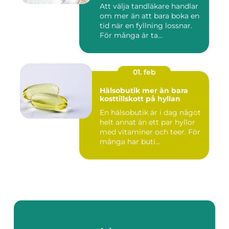
Att välja tandläkare handlar
om mer än att bara boka en
tid när en fyllning lossnar.
För många är ta...
01. feb
Hälsobutik mer än bara
kosttillskott på hyllan
En hälsobutik är i dag något
helt annat än ett par hyllor
med vitaminer och teer. För
många har buti...