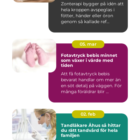
Zonterapi bygger på idén att
hela kroppen avspeglas i
fötter, händer eller öron
genom så kallade ref...
05. mar
Fotavtryck bebis minnet
som växer i värde med
tiden
Att få fotavtryck bebis
bevarat handlar om mer än
en söt detalj på väggen. För
många föräldrar blir ...
02. feb
Tandläkare Åhus så hittar
du rätt tandvård för hela
familjen