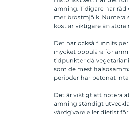
Historiskt sett har det fu
amning. Tidigare har råd 
mer bröstmjölk. Numera e
kost är viktigare än stor
Det har också funnits peri
mycket populära för amma
tidpunkter då vegetarian
som de mest hälsosamma
perioder har betonat inta
Det är viktigt att notera
amning ständigt utvecklas
vårdgivare eller dietist för