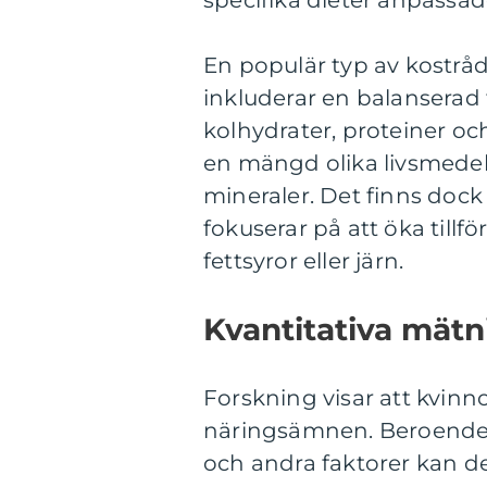
specifika dieter anpassad
En populär typ av kostråd
inkluderar en balanserad
kolhydrater, proteiner o
en mängd olika livsmedel f
mineraler. Det finns dock
fokuserar på att öka till
fettsyror eller järn.
Kvantitativa mät
Forskning visar att kvin
näringsämnen. Beroende
och andra faktorer kan d