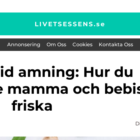
LIVETSESSENS.
se
Annonsering
Om Oss
Cookies
Kontakta Oss
de mamma och bebi
friska
D