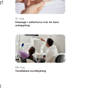
gt
31. maj
Massage i sollentuna mer än bara
avkoppling
r
08. maj
Tandläkare sundbyberg
t