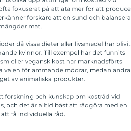
nnits olika uppfattningar om kostråd vid
ofta fokuserat på att äta mer för att produce
rkänner forskare att en sund och balanser
a mängder mat.
oder då vissa dieter eller livsmedel har blivit
nde kvinnor. Till exempel har det funnits
ism eller vegansk kost har marknadsförts
 valen för ammande mödrar, medan andra
get av animaliska produkter.
 att forskning och kunskap om kostråd vid
, och det är alltid bäst att rådgöra med en
 att få individuella råd.