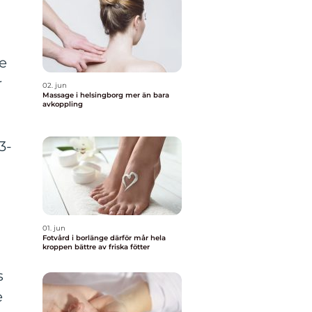
e
r
02. jun
Massage i helsingborg mer än bara
avkoppling
3-
01. jun
Fotvård i borlänge därför mår hela
kroppen bättre av friska fötter
s
e