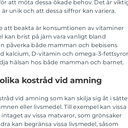
för att möta dessa ökade behov. Det är vikti
 är unik och att dessa siffror kan variera.
de att beakta är konsumtionen av vitaminer
l kan brist på järn vara vanligt bland
an påverka både mamman och bebisens
 med kalcium, D-vitamin och omega-3-fettsyro
 stödja hälsan hos både mamman och barnet.
 olika kostråd vid amning
tråd vid amning som kan skilja sig åt i sätte
mnen eller livsmedel. Till exempel kan vissa
a intaget av vissa matvaror, som grönsaker
ndra kan begränsa vissa livsmedel, såsom