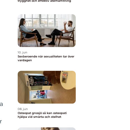
trygghet och effektiv återhämtning
10. jun
Sexberoende när sexualiteten tar över
vardagen
la
08. jun
Osteopat gnosjö så kan osteopati
hjälpa vid smärta och stelhet
r