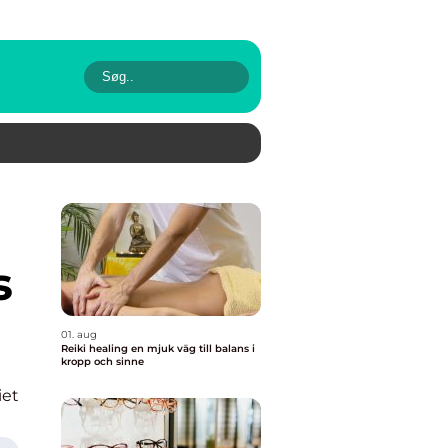
s
01. aug
Reiki healing en mjuk väg till balans i
kropp och sinne
iet