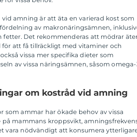
e för vissa behov.
 vid amning är att äta en varierad kost som
 fördelning av makronäringsämnen, inklusiv
ch fetter. Det rekommenderas att mödrar äte
ör att få tillräckligt med vitaminer och
 också vissa mer specifika dieter som
förseln av vissa näringsämnen, såsom omega-
ningar om kostråd vid amning
nor som ammar har ökade behov av vissa
 på mammans kroppsvikt, amningsfrekven
et vara nödvändigt att konsumera ytterligar