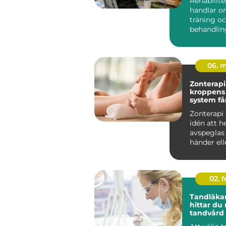
Rehabilite
handlar o
träning o
behandlin
många i S
rehab väge
06. 
Zonterapi nä
kroppens
system få
traven
Zonterapi
idén att h
avspeglas i
händer ell
genom så k
02. 
Tandläkar
hittar du 
tandvård 
familjen