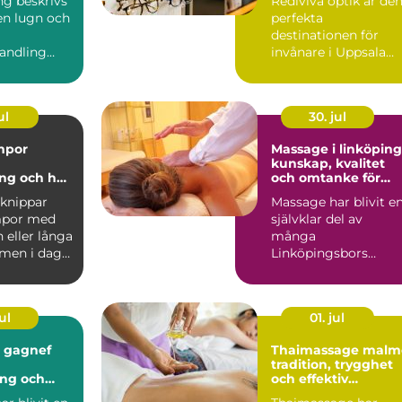
ing beskrivs
Rediviva optik är de
en lugn och
perfekta
destinationen för
andling
invånare i Uppsala
ar kroppens
som söker k...
åg...
ul
30. jul
mpor
Massage i linköping
kunskap, kvalitet
ng och hur
och omtanke för
rätt
kropp och sinne
knippar
Massage har blivit e
mpor med
självklar del av
 eller långa
många
 men i dag
Linköpingsbors
vardagligt
vardag. Många söker
hjälp för spända axl...
ul
01. jul
i gagnef
Thaimassage malm
tradition, trygghet
ing och
och effektiv
älsa
återhämtning