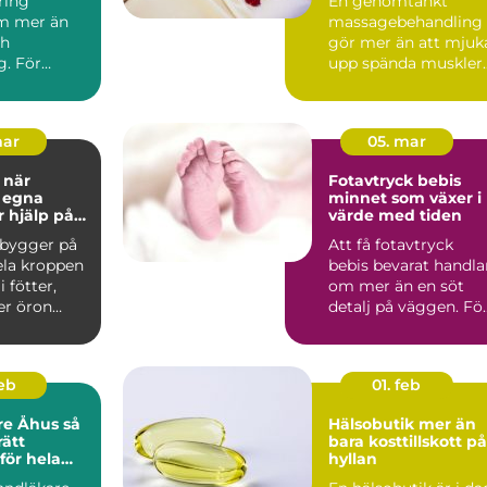
ring
En genomtänkt
hela kroppen
m mer än
massagebehandling
ch
gör mer än att mjuk
g. För
upp spända muskler.
vedala är
Den kan sänka
n tillbaka...
stressnivåer,...
mar
05. mar
r
Fotavtryck bebis
 egna
minnet som växer i
r hjälp på
värde med tiden
 bygger på
Att få fotavtryck
ela kroppen
bebis bevarat handla
 fötter,
om mer än en söt
er öron
detalj på väggen. Fö
allade ref...
många föräldrar blir .
feb
01. feb
e Åhus så
Hälsobutik mer än
rätt
bara kosttillskott på
för hela
hyllan