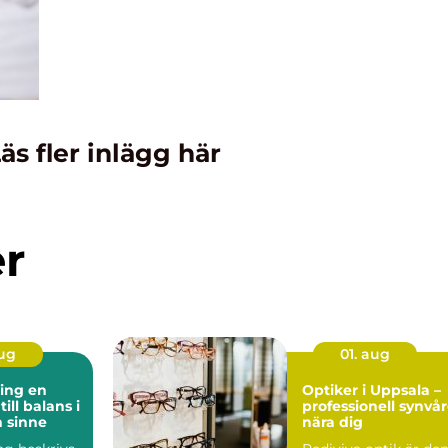
äs fler inlägg här
er
aug
01. aug
ng en
Optiker i Uppsala –
ill balans i
professionell synvå
 sinne
nära dig