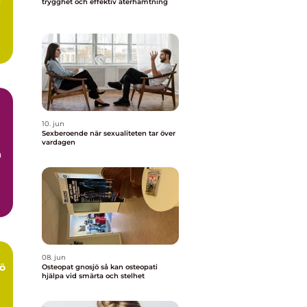
n
trygghet och effektiv återhämtning
10. jun
Sexberoende när sexualiteten tar över
vardagen
n
08. jun
ö
Osteopat gnosjö så kan osteopati
hjälpa vid smärta och stelhet