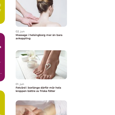
l
r
02. jun
Massage i helsingborg mer än bara
avkoppling
a
r
01. jun
Fotvård i borlänge därför mår hela
kroppen bättre av friska fötter