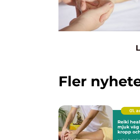
L
Fler nyhet
01. 
Reiki heali
mjuk väg t
kropp och