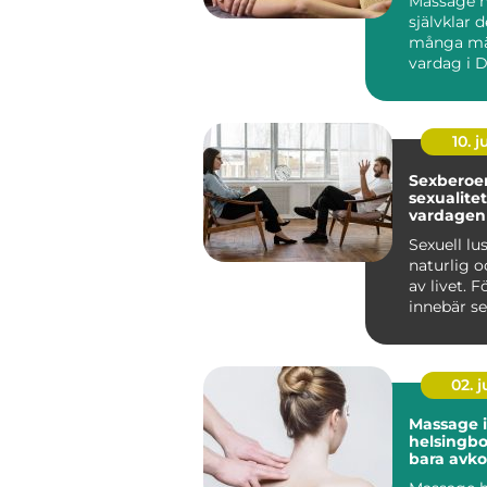
Massage ha
självklar d
många mä
vardag i D
fler ser 
...
10. 
Sexberoend
sexualite
vardagen
Sexuell lu
naturlig o
av livet. 
innebär se
närhet, glä
02. 
Massage i
helsingborg m
bara avko