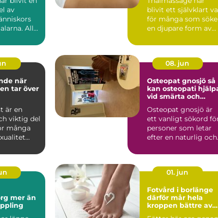
r blivit en
Thaimassage har
el av
blivit ett självklart va
nniskors
för många som söke
alarna. Allt
en djupare form av
massage som
avslappning och
smä...
jun
08. jun
e när
Osteopat gnosjö så
ten tar över
kan osteopati hjälp
vid smärta och
stelhet
st är en
Osteopat gnosjö är
ch viktig del
ett vanligt sökord fö
För många
personer som letar
xualitet
efter en naturlig och
dje, ny...
manuell behandlin...
jun
01. jun
Fotvård i borlänge
er än
därför mår hela
ppling
kroppen bättre av
friska fötter