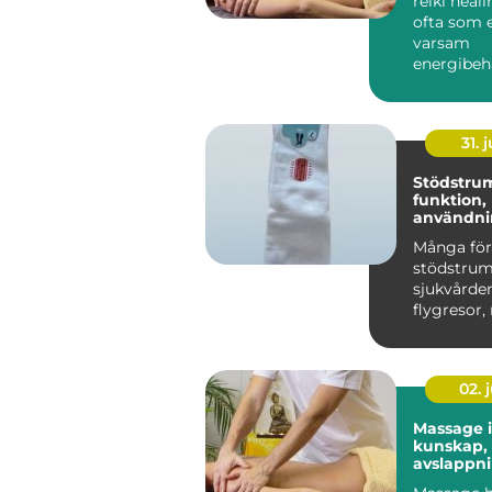
reiki heal
ofta som 
varsam
energibeh
som stött
egen förm
31. j
Stödstru
funktion,
användni
du väljer 
Många för
stödstru
sjukvården
flygresor,
är de ett 
h...
02. j
Massage 
kunskap,
avslappn
hållbar h