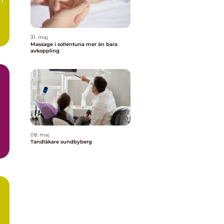
m
31. maj
Massage i sollentuna mer än bara
avkoppling
r
08. maj
Tandläkare sundbyberg