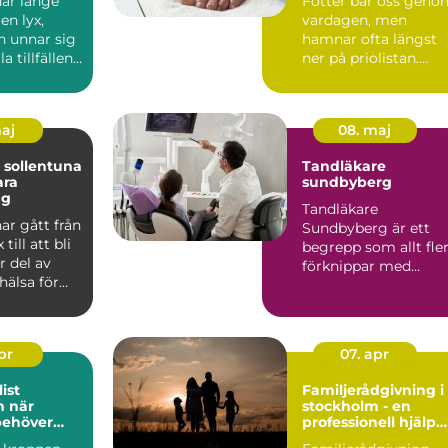
ar länge
Fötter bär oss geno
en lyx,
vardagen, men
 unnar sig
hamnar ofta längst
a tillfällen.
ner på priolistan.
 att r...
Många söker hjälp
först när...
maj
08. maj
 sollentuna
Tandläkare
ara
sundbyberg
ng
Tandläkare
ar gått från
Sundbyberg är ett
 till att bli
begrepp som allt fle
r del av
förknippar med
hälsa för
modern tandvård,
l...
tryggt bemötande ...
apr
07. apr
ist
Familjerådgivning i
är
stockholm - en
behöver
professionell hjälp
ell hjälp
för harmoni inom