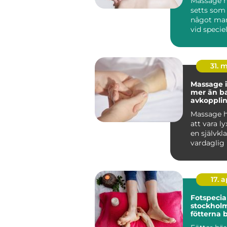
Massage h
setts som 
något man
vid speciell
I dag vet vi
31. 
Massage i
mer än b
avkoppli
Massage h
att vara lyx
en självkla
vardaglig 
många. I So
17. 
Fotspecial
stockholm n
fötterna 
profession