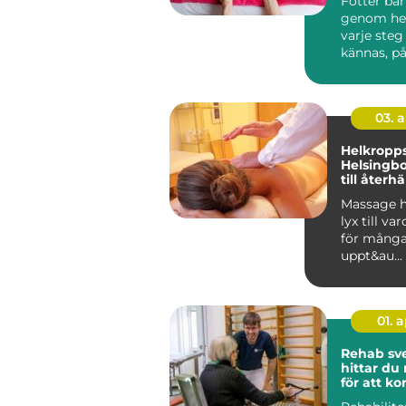
Fötter bä
genom hela
varje steg
kännas, på
vardag, arb
03. 
Helkropp
Helsingb
till återh
en stress
Massage h
lyx till va
för många.
uppt&au...
01. 
Rehab sved
hittar du 
för att 
tillbaka 