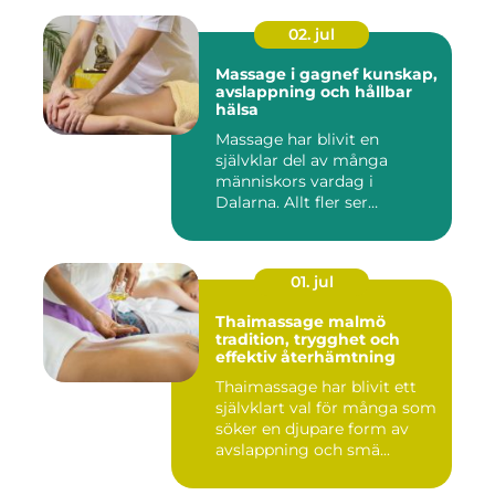
02. jul
Massage i gagnef kunskap,
avslappning och hållbar
hälsa
Massage har blivit en
självklar del av många
människors vardag i
Dalarna. Allt fler ser
massage som ...
01. jul
Thaimassage malmö
tradition, trygghet och
effektiv återhämtning
Thaimassage har blivit ett
självklart val för många som
söker en djupare form av
avslappning och smä...