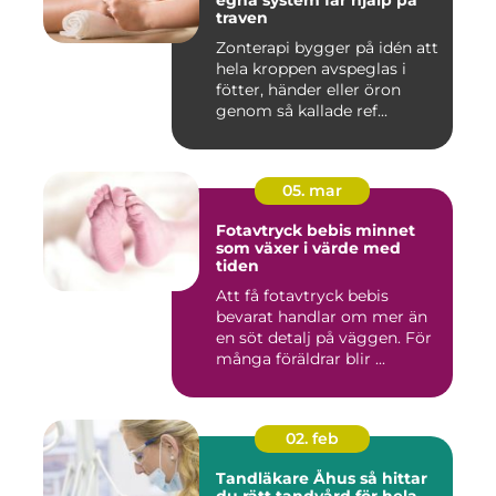
egna system får hjälp på
traven
Zonterapi bygger på idén att
hela kroppen avspeglas i
fötter, händer eller öron
genom så kallade ref...
05. mar
Fotavtryck bebis minnet
som växer i värde med
tiden
Att få fotavtryck bebis
bevarat handlar om mer än
en söt detalj på väggen. För
många föräldrar blir ...
02. feb
Tandläkare Åhus så hittar