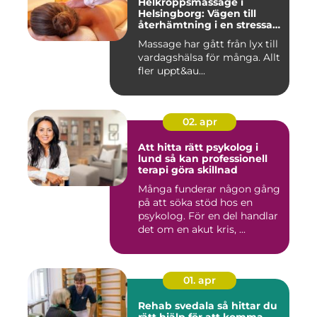
Helkroppsmassage i
Helsingborg: Vägen till
återhämtning i en stressad
vardag
Massage har gått från lyx till
vardagshälsa för många. Allt
fler uppt&au...
02. apr
Att hitta rätt psykolog i
lund så kan professionell
terapi göra skillnad
Många funderar någon gång
på att söka stöd hos en
psykolog. För en del handlar
det om en akut kris, ...
01. apr
Rehab svedala så hittar du