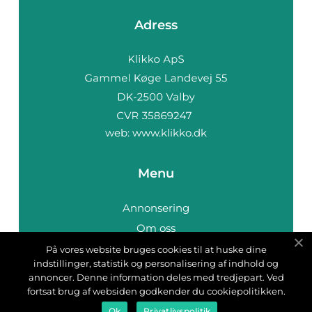
Adress
web:
www.klikko.dk
Menu
Annonsering
Om oss
Cookies
På vores website bruges cookies til at huske dine
indstillinger, statistik og personalisering af indhold og
Kontakta oss
annoncer. Denne information deles med tredjepart. Ved
Sitemap
fortsat brug af websiden godkender du cookiepolitikken.
Ok
Privatlivspolitik