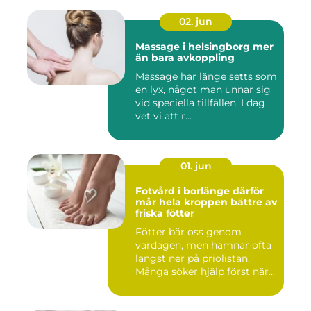
02. jun
Massage i helsingborg mer
än bara avkoppling
Massage har länge setts som
en lyx, något man unnar sig
vid speciella tillfällen. I dag
vet vi att r...
01. jun
Fotvård i borlänge därför
mår hela kroppen bättre av
friska fötter
Fötter bär oss genom
vardagen, men hamnar ofta
längst ner på priolistan.
Många söker hjälp först när...