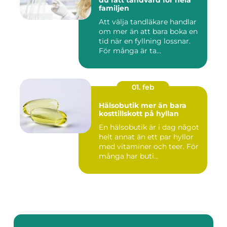
du rätt tandvård för hela
familjen
Att välja tandläkare handlar
om mer än att bara boka en
tid när en fyllning lossnar.
För många är ta...
01. feb
Hälsobutik mer än bara
kosttillskott på hyllan
En hälsobutik är i dag något
helt annat än ett par hyllor
med vitaminer och teer. För
många har buti...