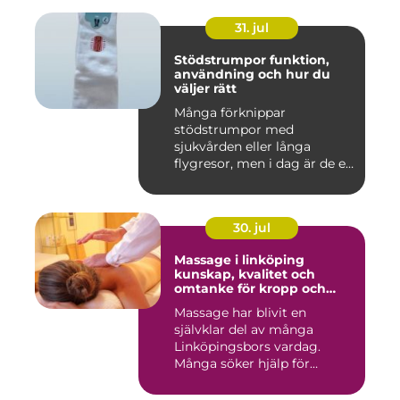
31. jul
Stödstrumpor funktion,
användning och hur du
väljer rätt
Många förknippar
stödstrumpor med
sjukvården eller långa
flygresor, men i dag är de ett
vardagligt h...
30. jul
Massage i linköping
kunskap, kvalitet och
omtanke för kropp och
sinne
Massage har blivit en
självklar del av många
Linköpingsbors vardag.
Många söker hjälp för
spända axl...