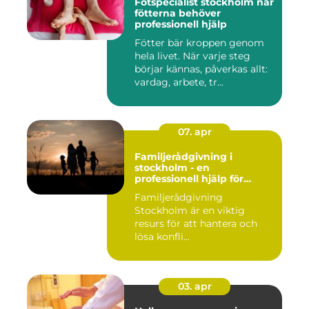
Fotspecialist stockholm när
fötterna behöver
professionell hjälp
Fötter bär kroppen genom
hela livet. När varje steg
börjar kännas, påverkas allt:
vardag, arbete, tr...
07. apr
Familjerådgivning i
stockholm - en
professionell hjälp för
harmoni inom familjen
Familjerådgivning
Stockholm är en viktig
resurs för att hantera och
lösa konfli...
03. apr