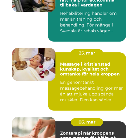
rätt hjälp för att komma
tillbaka i vardagen
Rehabilitering handlar om
mer än träning och
behandling. För många i
Svedala är rehab vägen
tillbaka...
25. mar
Massage i kristianstad
kunskap, kvalitet och
omtanke för hela kroppen
En genomtänkt
massagebehandling gör mer
än att mjuka upp spända
muskler. Den kan sänka
stressnivåer,...
06. mar
Zonterapi när kroppens