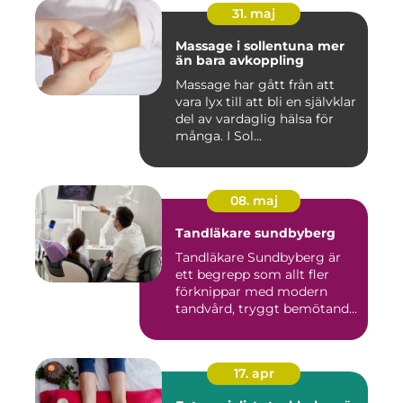
31. maj
Massage i sollentuna mer
än bara avkoppling
Massage har gått från att
vara lyx till att bli en självklar
del av vardaglig hälsa för
många. I Sol...
08. maj
Tandläkare sundbyberg
Tandläkare Sundbyberg är
ett begrepp som allt fler
förknippar med modern
tandvård, tryggt bemötande
...
17. apr