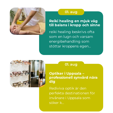
01. aug
Reiki healing en mjuk väg
till balans i kropp och sinne
reiki healing beskrivs ofta
som en lugn och varsam
energibehandling som
stöttar kroppens egen
förmåg...
01. aug
Optiker i Uppsala –
professionell synvård nära
dig
Rediviva optik är den
perfekta destinationen för
invånare i Uppsala som
söker k...