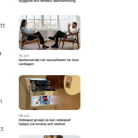
trygghet och effektiv återhämtning
tt
a
10. jun
Sexberoende när sexualiteten tar över
vardagen
n
08. jun
Osteopat gnosjö så kan osteopati
hjälpa vid smärta och stelhet
tt