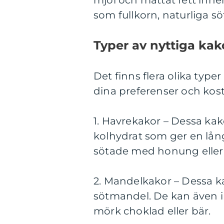
mjöl och mättat fett inne
som fullkorn, naturliga sö
Typer av nyttiga kak
Det finns flera olika type
dina preferenser och kost
1. Havrekakor – Dessa ka
kolhydrat som ger en lån
sötade med honung eller a
2. Mandelkakor – Dessa kak
sötmandel. De kan även i
mörk choklad eller bär.