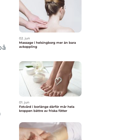
02. jun
Massage i helsingborg mer än bara
på
avkoppling
01. jun
Fotvård i borlänge därför mår hela
kroppen bättre av friska fötter
n