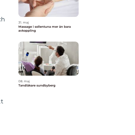
ch
31. maj
Massage i sollentuna mer än bara
avkoppling
08. maj
Tandläkare sundbyberg
tt