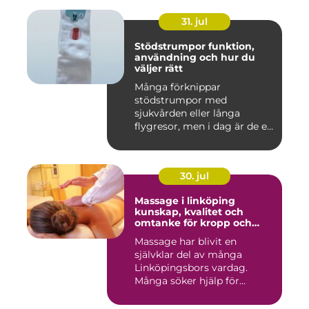
31. jul
Stödstrumpor funktion,
användning och hur du
väljer rätt
Många förknippar
stödstrumpor med
sjukvården eller långa
flygresor, men i dag är de ett
vardagligt h...
30. jul
Massage i linköping
kunskap, kvalitet och
omtanke för kropp och
sinne
Massage har blivit en
självklar del av många
Linköpingsbors vardag.
Många söker hjälp för
spända axl...