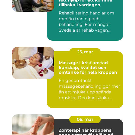
rätt hjälp för att komma
tillbaka i vardagen
Rehabilitering handlar om
mer än träning och
behandling. För många i
Svedala är rehab vägen
tillbaka...
25. mar
Massage i kristianstad
kunskap, kvalitet och
omtanke för hela kroppen
En genomtänkt
massagebehandling gör mer
än att mjuka upp spända
muskler. Den kan sänka
stressnivåer,...
06. mar
Zonterapi när kroppens