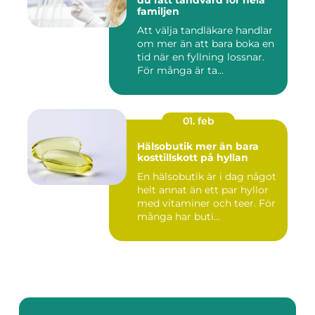
du rätt tandvård för hela
familjen
Att välja tandläkare handlar
om mer än att bara boka en
tid när en fyllning lossnar.
För många är ta...
01. feb
Hälsobutik mer än bara
kosttillskott på hyllan
En hälsobutik är i dag något
helt annat än ett par hyllor
med vitaminer och teer. För
många har buti...