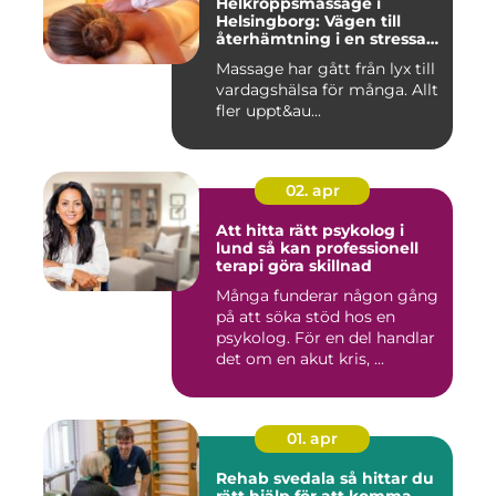
Helkroppsmassage i
Helsingborg: Vägen till
återhämtning i en stressad
vardag
Massage har gått från lyx till
vardagshälsa för många. Allt
fler uppt&au...
02. apr
Att hitta rätt psykolog i
lund så kan professionell
terapi göra skillnad
Många funderar någon gång
på att söka stöd hos en
psykolog. För en del handlar
det om en akut kris, ...
01. apr
Rehab svedala så hittar du