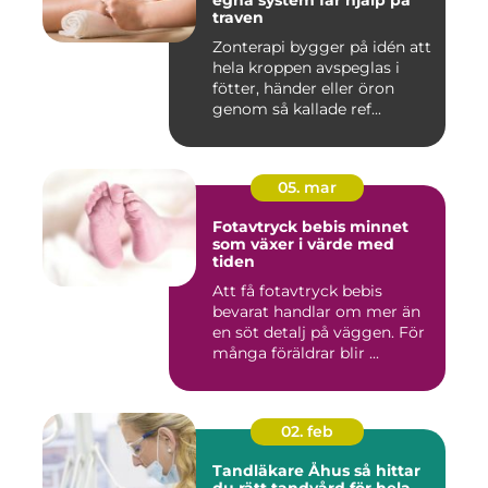
egna system får hjälp på
traven
Zonterapi bygger på idén att
hela kroppen avspeglas i
fötter, händer eller öron
genom så kallade ref...
05. mar
Fotavtryck bebis minnet
som växer i värde med
tiden
Att få fotavtryck bebis
bevarat handlar om mer än
en söt detalj på väggen. För
många föräldrar blir ...
02. feb
Tandläkare Åhus så hittar