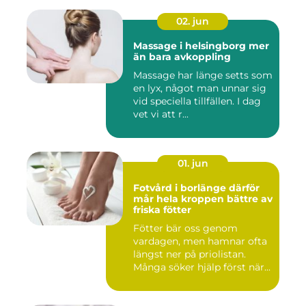
02. jun
Massage i helsingborg mer
än bara avkoppling
Massage har länge setts som
en lyx, något man unnar sig
vid speciella tillfällen. I dag
vet vi att r...
01. jun
Fotvård i borlänge därför
mår hela kroppen bättre av
friska fötter
Fötter bär oss genom
vardagen, men hamnar ofta
längst ner på priolistan.
Många söker hjälp först när...