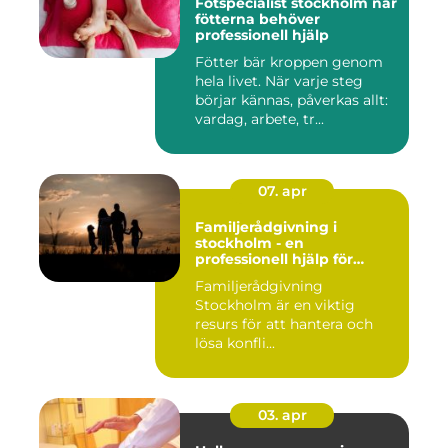
Fotspecialist stockholm när
fötterna behöver
professionell hjälp
Fötter bär kroppen genom
hela livet. När varje steg
börjar kännas, påverkas allt:
vardag, arbete, tr...
07. apr
Familjerådgivning i
stockholm - en
professionell hjälp för
harmoni inom familjen
Familjerådgivning
Stockholm är en viktig
resurs för att hantera och
lösa konfli...
03. apr