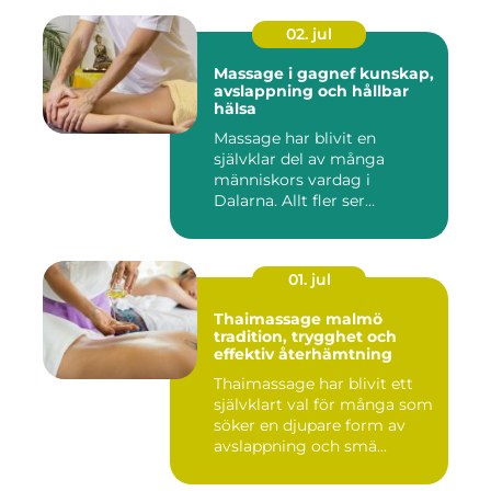
02. jul
Massage i gagnef kunskap,
avslappning och hållbar
hälsa
Massage har blivit en
självklar del av många
människors vardag i
Dalarna. Allt fler ser
massage som ...
01. jul
Thaimassage malmö
tradition, trygghet och
effektiv återhämtning
Thaimassage har blivit ett
självklart val för många som
söker en djupare form av
avslappning och smä...