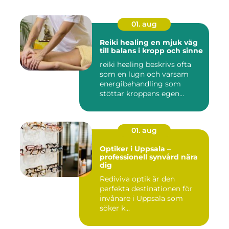
01. aug
Reiki healing en mjuk väg
till balans i kropp och sinne
reiki healing beskrivs ofta
som en lugn och varsam
energibehandling som
stöttar kroppens egen
förmåg...
01. aug
Optiker i Uppsala –
professionell synvård nära
dig
Rediviva optik är den
perfekta destinationen för
invånare i Uppsala som
söker k...