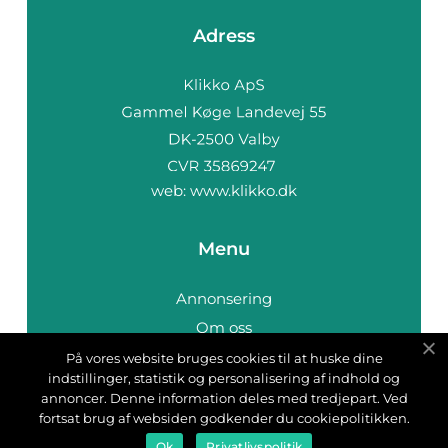
Adress
web:
www.klikko.dk
Menu
Annonsering
Om oss
Cookies
På vores website bruges cookies til at huske dine
indstillinger, statistik og personalisering af indhold og
Kontakta oss
annoncer. Denne information deles med tredjepart. Ved
Sitemap
fortsat brug af websiden godkender du cookiepolitikken.
Ok
Privatlivspolitik