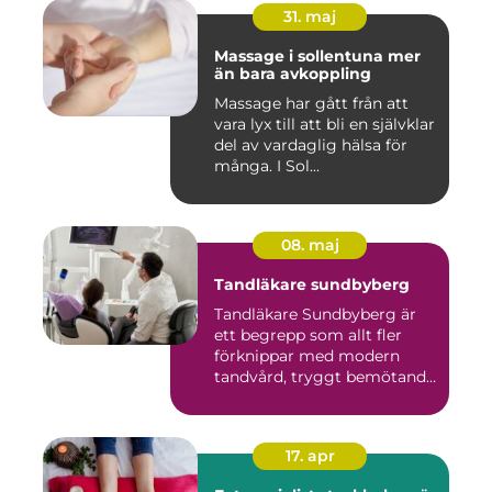
31. maj
Massage i sollentuna mer
än bara avkoppling
Massage har gått från att
vara lyx till att bli en självklar
del av vardaglig hälsa för
många. I Sol...
08. maj
Tandläkare sundbyberg
Tandläkare Sundbyberg är
ett begrepp som allt fler
förknippar med modern
tandvård, tryggt bemötande
...
17. apr