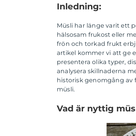
Inledning:
Müsli har länge varit ett 
hälsosam frukost eller m
frön och torkad frukt erb
artikel kommer vi att ge e
presentera olika typer, d
analysera skillnaderna me
historisk genomgång av f
müsli.
Vad är nyttig müsl