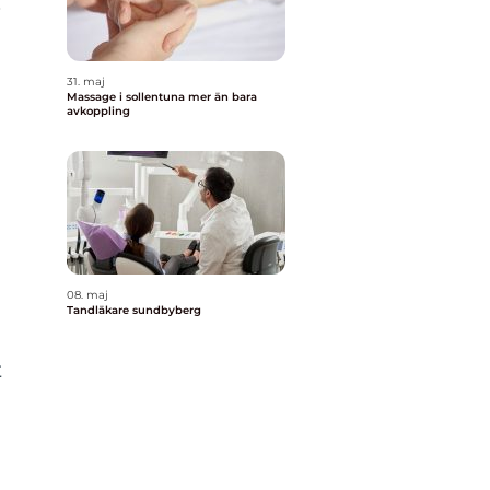
.
31. maj
Massage i sollentuna mer än bara
avkoppling
08. maj
Tandläkare sundbyberg
t