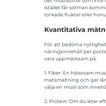
det müslisorter som inte i
Istället får sötman komma
torkade frukter eller hon
Kvantitativa mätn
För att bedöma nyttighete
näringsinnehåll per porti
vara uppmärksam på:
1. Fiber: En hälsosam müsli
matsmältning och ger lå
välja en müsli som innehå
2. Protein: Om du letar eft