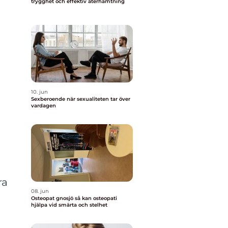
trygghet och effektiv återhämtning
10. jun
Sexberoende när sexualiteten tar över
vardagen
ra
08. jun
Osteopat gnosjö så kan osteopati
hjälpa vid smärta och stelhet