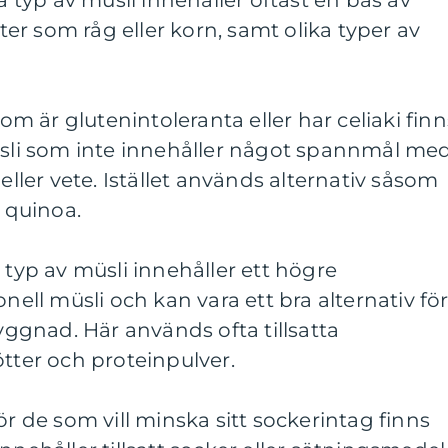
na typ av müsli innehåller oftast en bas av
r som råg eller korn, samt olika typer av
som är glutenintoleranta eller har celiaki finn
müsli som inte innehåller något spannmål me
 eller vete. Istället används alternativ såsom
h quinoa.
 typ av müsli innehåller ett högre
onell müsli och kan vara ett bra alternativ fö
gnad. Här används ofta tillsatta
ötter och proteinpulver.
ör de som vill minska sitt sockerintag finns