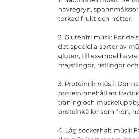
1. Traditionell müsli: Den
havregryn, spannmålssorte
torkad frukt och nötter.
2. Glutenfri müsli: För de 
det speciella sorter av 
gluten, till exempel havre
majsflingor, risflingor oc
3. Proteinrik müsli: Denna
proteininnehåll än traditi
träning och muskeluppbyg
proteinkällor som frön, n
4. Låg sockerhalt müsli: F