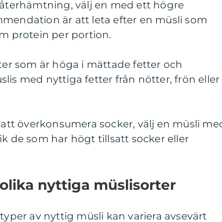
erhämtning, välj en med ett högre
mmendation är att leta efter en müsli som
am protein per portion.
rter som är höga i mättade fetter och
üslis med nyttiga fetter från nötter, frön eller
a att överkonsumera socker, välj en müsli me
k de som har högt tillsatt socker eller
olika nyttiga müslisorter
typer av nyttig müsli kan variera avsevärt