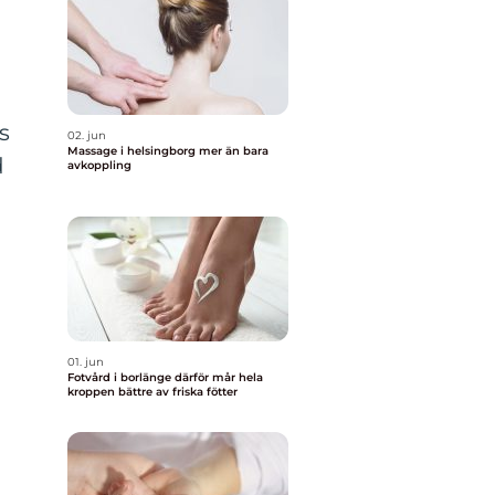
s
02. jun
Massage i helsingborg mer än bara
d
avkoppling
r
01. jun
Fotvård i borlänge därför mår hela
kroppen bättre av friska fötter