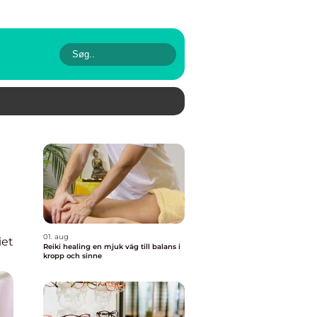
01. aug
iet
Reiki healing en mjuk väg till balans i
kropp och sinne