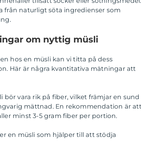
nnehåller tillsatt socker eller sötningsmedel
 från naturligt söta ingredienser som
ung.
ingar om nyttig müsli
n hos en müsli kan vi titta på dess
on. Här är några kvantitativa mätningar att
 bör vara rik på fiber, vilket främjar en sund
ngvarig mättnad. En rekommendation är at
ller minst 3-5 gram fiber per portion.
er en müsli som hjälper till att stödja