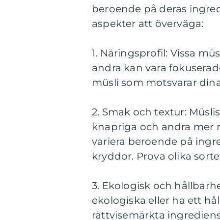
beroende på deras ingredi
aspekter att överväga:
1. Näringsprofil: Vissa mü
andra kan vara fokuserade 
müsli som motsvarar din
2. Smak och textur: Müsliso
knapriga och andra mer 
variera beroende på ingre
kryddor. Prova olika sorter
3. Ekologisk och hållbarhe
ekologiska eller ha ett h
rättvisemärkta ingrediens