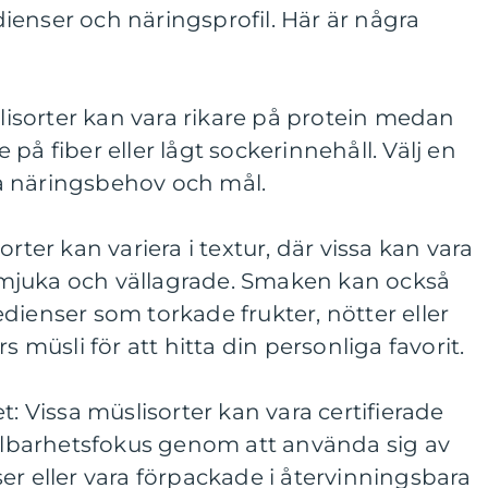
enser och näringsprofil. Här är några
slisorter kan vara rikare på protein medan
på fiber eller lågt sockerinnehåll. Välj en
a näringsbehov och mål.
rter kan variera i textur, där vissa kan vara
mjuka och vällagrade. Smaken kan också
dienser som torkade frukter, nötter eller
s müsli för att hitta din personliga favorit.
t: Vissa müslisorter kan vara certifierade
ållbarhetsfokus genom att använda sig av
er eller vara förpackade i återvinningsbara