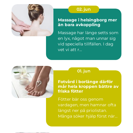
02. jun
Massage i helsingborg mer
än bara avkoppling
Massage har länge setts som
en lyx, något man unnar sig
vid speciella tillfällen. I dag
vet vi att r...
01. jun
Fotvård i borlänge därför
mår hela kroppen bättre av
friska fötter
Fötter bär oss genom
vardagen, men hamnar ofta
längst ner på priolistan.
Många söker hjälp först när...