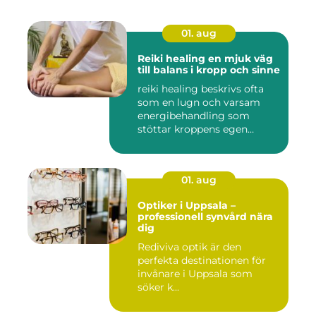
01. aug
Reiki healing en mjuk väg
till balans i kropp och sinne
reiki healing beskrivs ofta
som en lugn och varsam
energibehandling som
stöttar kroppens egen
förmåg...
01. aug
Optiker i Uppsala –
professionell synvård nära
dig
Rediviva optik är den
perfekta destinationen för
invånare i Uppsala som
söker k...