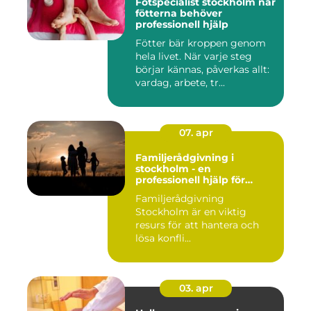
Fotspecialist stockholm när
fötterna behöver
professionell hjälp
Fötter bär kroppen genom
hela livet. När varje steg
börjar kännas, påverkas allt:
vardag, arbete, tr...
07. apr
Familjerådgivning i
stockholm - en
professionell hjälp för
harmoni inom familjen
Familjerådgivning
Stockholm är en viktig
resurs för att hantera och
lösa konfli...
03. apr