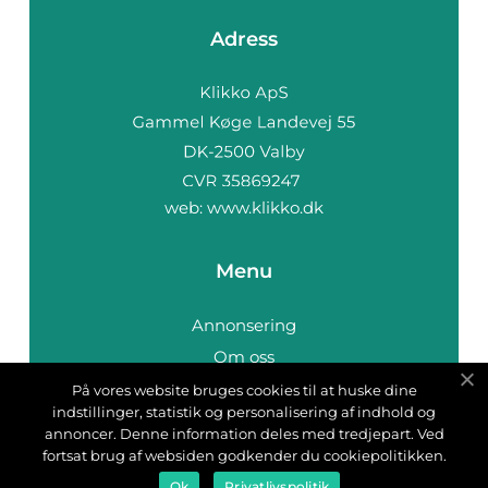
Adress
web:
www.klikko.dk
Menu
Annonsering
Om oss
Cookies
På vores website bruges cookies til at huske dine
indstillinger, statistik og personalisering af indhold og
Kontakta oss
annoncer. Denne information deles med tredjepart. Ved
Sitemap
fortsat brug af websiden godkender du cookiepolitikken.
Ok
Privatlivspolitik