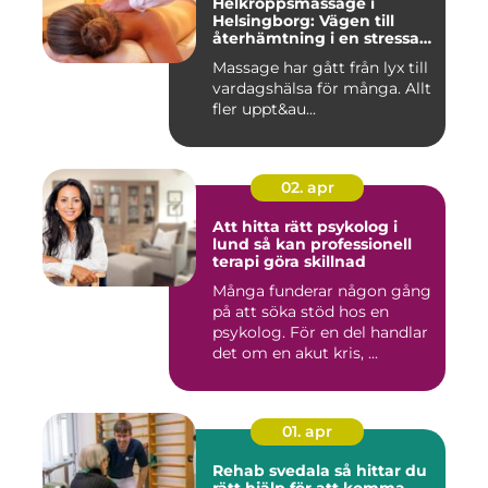
Helkroppsmassage i
Helsingborg: Vägen till
återhämtning i en stressad
vardag
Massage har gått från lyx till
vardagshälsa för många. Allt
fler uppt&au...
02. apr
Att hitta rätt psykolog i
lund så kan professionell
terapi göra skillnad
Många funderar någon gång
på att söka stöd hos en
psykolog. För en del handlar
det om en akut kris, ...
01. apr
Rehab svedala så hittar du