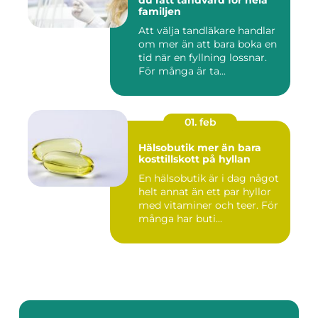
du rätt tandvård för hela
familjen
Att välja tandläkare handlar
om mer än att bara boka en
tid när en fyllning lossnar.
För många är ta...
01. feb
Hälsobutik mer än bara
kosttillskott på hyllan
En hälsobutik är i dag något
helt annat än ett par hyllor
med vitaminer och teer. För
många har buti...