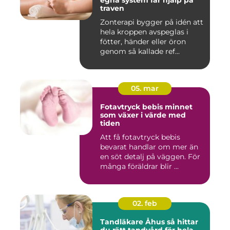
egna system får hjälp på
traven
Zonterapi bygger på idén att
hela kroppen avspeglas i
fötter, händer eller öron
genom så kallade ref...
05. mar
Fotavtryck bebis minnet
som växer i värde med
tiden
Att få fotavtryck bebis
bevarat handlar om mer än
en söt detalj på väggen. För
många föräldrar blir ...
02. feb
Tandläkare Åhus så hittar