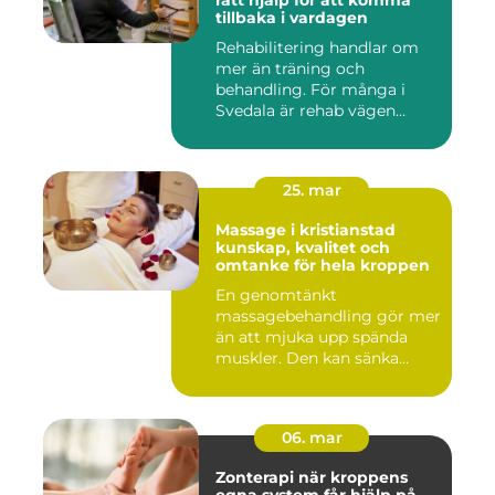
rätt hjälp för att komma
tillbaka i vardagen
Rehabilitering handlar om
mer än träning och
behandling. För många i
Svedala är rehab vägen
tillbaka...
25. mar
Massage i kristianstad
kunskap, kvalitet och
omtanke för hela kroppen
En genomtänkt
massagebehandling gör mer
än att mjuka upp spända
muskler. Den kan sänka
stressnivåer,...
06. mar
Zonterapi när kroppens