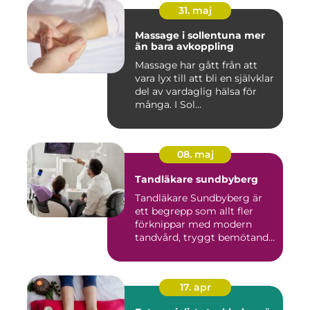
31. maj
Massage i sollentuna mer
än bara avkoppling
Massage har gått från att
vara lyx till att bli en självklar
del av vardaglig hälsa för
många. I Sol...
08. maj
Tandläkare sundbyberg
Tandläkare Sundbyberg är
ett begrepp som allt fler
förknippar med modern
tandvård, tryggt bemötande
...
17. apr