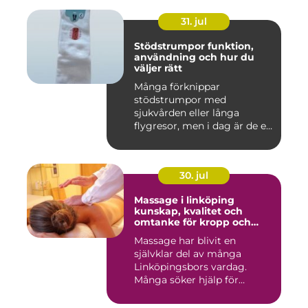
31. jul
Stödstrumpor funktion,
användning och hur du
väljer rätt
Många förknippar
stödstrumpor med
sjukvården eller långa
flygresor, men i dag är de ett
vardagligt h...
30. jul
Massage i linköping
kunskap, kvalitet och
omtanke för kropp och
sinne
Massage har blivit en
självklar del av många
Linköpingsbors vardag.
Många söker hjälp för
spända axl...