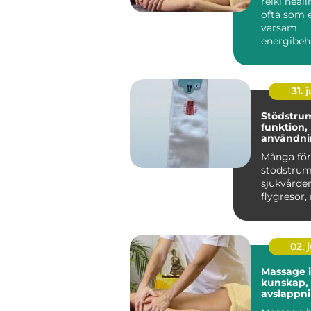
reiki heal
ofta som 
varsam
energibeh
som stött
egen förm
31. j
Stödstru
funktion,
användni
du väljer 
Många för
stödstru
sjukvården
flygresor,
är de ett 
h...
02. j
Massage 
kunskap,
avslappn
hållbar h