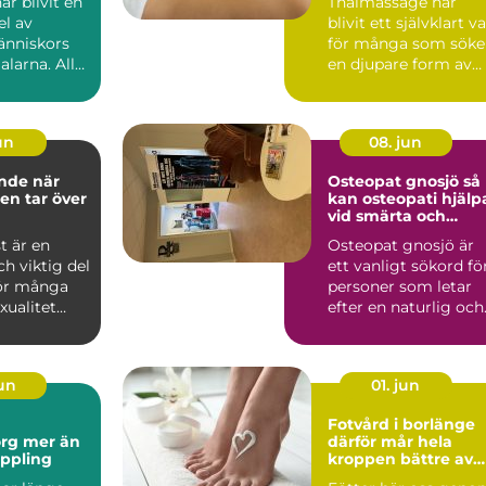
r blivit en
Thaimassage har
el av
blivit ett självklart va
nniskors
för många som söke
alarna. Allt
en djupare form av
massage som
avslappning och
smä...
jun
08. jun
e när
Osteopat gnosjö så
ten tar över
kan osteopati hjälp
vid smärta och
stelhet
st är en
Osteopat gnosjö är
ch viktig del
ett vanligt sökord fö
För många
personer som letar
xualitet
efter en naturlig och
dje, ny...
manuell behandlin...
jun
01. jun
Fotvård i borlänge
er än
därför mår hela
ppling
kroppen bättre av
friska fötter