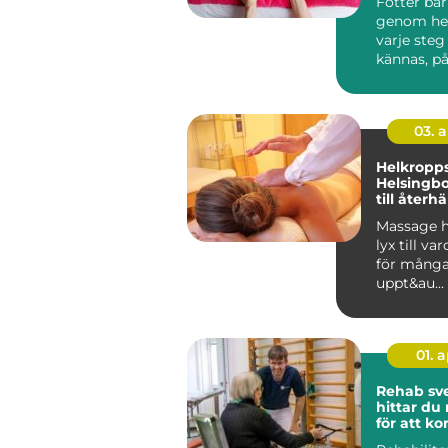
Fötter bä
genom hela
varje steg
kännas, på
vardag, arb
03. 
Helkropp
Helsingb
till återh
en stress
Massage h
lyx till va
för många.
uppt&au...
01. 
Rehab sved
hittar du 
för att 
tillbaka 