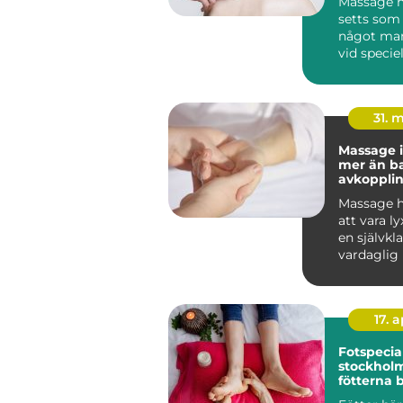
Massage h
setts som 
något man
vid speciell
I dag vet vi
31. 
Massage i
mer än b
avkoppli
Massage h
att vara lyx
en självkla
vardaglig 
många. I So
17. 
Fotspecial
stockholm n
fötterna 
profession