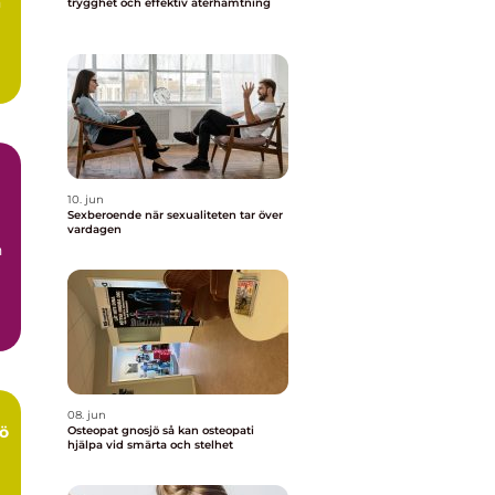
n
trygghet och effektiv återhämtning
10. jun
Sexberoende när sexualiteten tar över
vardagen
n
08. jun
ö
Osteopat gnosjö så kan osteopati
hjälpa vid smärta och stelhet