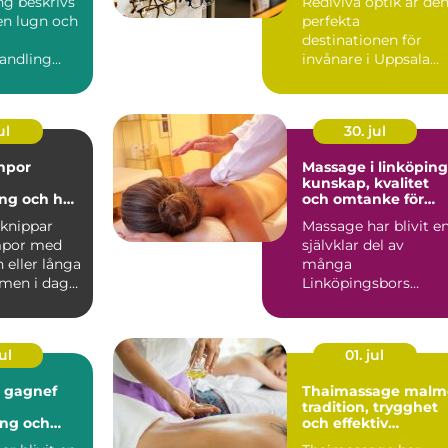
ing beskrivs
Rediviva optik är de
en lugn och
perfekta
destinationen för
andling
invånare i Uppsala
ar kroppens
som söker k...
åg...
ul
30. jul
mpor
Massage i linköping
kunskap, kvalitet
ng och hur
och omtanke för
rätt
kropp och sinne
knippar
Massage har blivit e
mpor med
självklar del av
 eller långa
många
 men i dag
Linköpingsbors
vardagligt
vardag. Många söker
hjälp för spända axl...
ul
01. jul
i gagnef
Thaimassage malm
tradition, trygghet
ing och
och effektiv
älsa
återhämtning