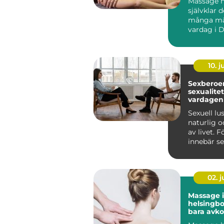
Massage ha
självklar d
många mä
vardag i D
fler ser 
...
10. 
Sexberoend
sexualite
vardagen
Sexuell lu
naturlig o
av livet. 
innebär se
närhet, glä
02. 
Massage i
helsingborg m
bara avko