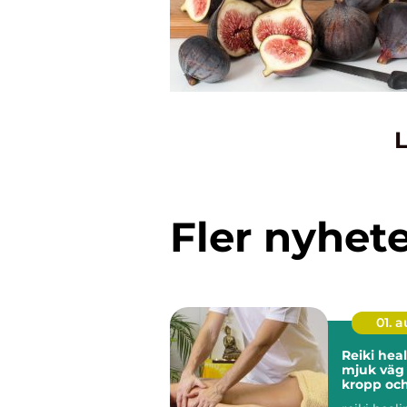
L
Fler nyhet
01. 
Reiki heali
mjuk väg t
kropp och