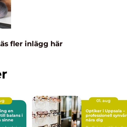
äs fler inlägg här
er
aug
01. aug
ng en
Optiker i Uppsala –
ill balans i
professionell synvå
 sinne
nära dig