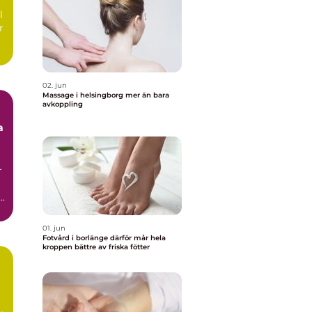
l
r
02. jun
Massage i helsingborg mer än bara
avkoppling
a
r
01. jun
Fotvård i borlänge därför mår hela
kroppen bättre av friska fötter