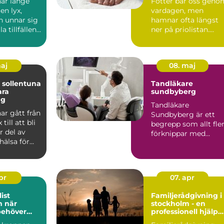
ar länge
Fötter bär oss geno
en lyx,
vardagen, men
 unnar sig
hamnar ofta längst
a tillfällen.
ner på priolistan.
 att r...
Många söker hjälp
först när...
maj
08. maj
 sollentuna
Tandläkare
ara
sundbyberg
ng
Tandläkare
ar gått från
Sundbyberg är ett
 till att bli
begrepp som allt fle
r del av
förknippar med
hälsa för
modern tandvård,
l...
tryggt bemötande ...
apr
07. apr
ist
Familjerådgivning i
är
stockholm - en
behöver
professionell hjälp
ell hjälp
för harmoni inom