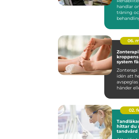
Rehabilite
handlar o
träning o
behandlin
många i S
rehab väge
06. 
Zonterapi nä
kroppens
system få
traven
Zonterapi
idén att h
avspeglas i
händer ell
genom så k
02. 
Tandläkar
hittar du 
tandvård 
familjen