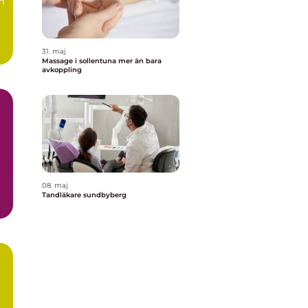
m
31. maj
Massage i sollentuna mer än bara
avkoppling
r
08. maj
Tandläkare sundbyberg