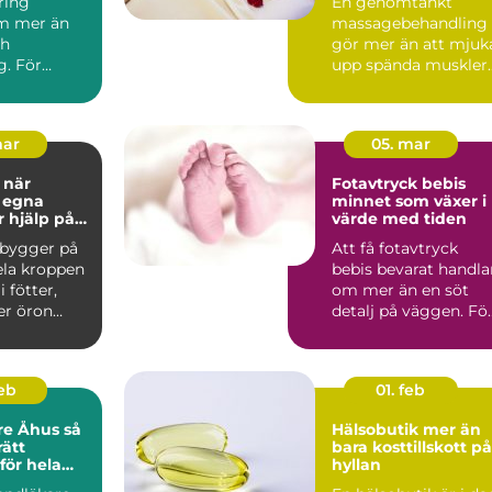
ring
En genomtänkt
hela kroppen
m mer än
massagebehandling
ch
gör mer än att mjuk
g. För
upp spända muskler.
vedala är
Den kan sänka
n tillbaka...
stressnivåer,...
mar
05. mar
r
Fotavtryck bebis
 egna
minnet som växer i
r hjälp på
värde med tiden
 bygger på
Att få fotavtryck
ela kroppen
bebis bevarat handla
 fötter,
om mer än en söt
er öron
detalj på väggen. Fö
allade ref...
många föräldrar blir .
feb
01. feb
e Åhus så
Hälsobutik mer än
rätt
bara kosttillskott på
för hela
hyllan