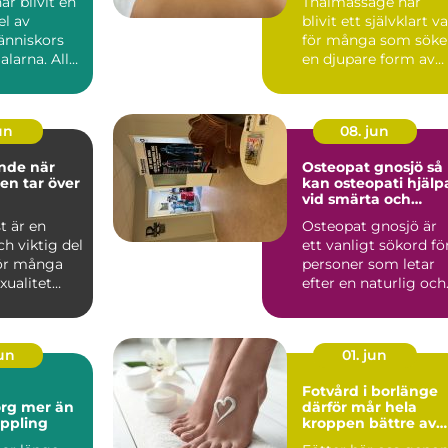
r blivit en
Thaimassage har
el av
blivit ett självklart va
nniskors
för många som söke
alarna. Allt
en djupare form av
massage som
avslappning och
smä...
jun
08. jun
e när
Osteopat gnosjö så
ten tar över
kan osteopati hjälp
vid smärta och
stelhet
st är en
Osteopat gnosjö är
ch viktig del
ett vanligt sökord fö
För många
personer som letar
xualitet
efter en naturlig och
dje, ny...
manuell behandlin...
jun
01. jun
Fotvård i borlänge
er än
därför mår hela
ppling
kroppen bättre av
friska fötter