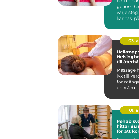
Fötter bä
genom hela
varje steg
kännas, på
vardag, arb
03. 
Helkropp
Helsingb
till återh
en stress
Massage h
lyx till va
för många.
uppt&au...
01. 
Rehab sved
hittar du 
för att 
tillbaka 