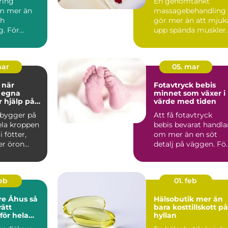
ring
En genomtänkt
hela kroppen
m mer än
massagebehandling
ch
gör mer än att mjuk
g. För
upp spända muskler.
vedala är
Den kan sänka
n tillbaka...
stressnivåer,...
mar
05. mar
r
Fotavtryck bebis
 egna
minnet som växer i
r hjälp på
värde med tiden
 bygger på
Att få fotavtryck
ela kroppen
bebis bevarat handla
 fötter,
om mer än en söt
er öron
detalj på väggen. Fö
allade ref...
många föräldrar blir .
feb
01. feb
e Åhus så
Hälsobutik mer än
rätt
bara kosttillskott på
för hela
hyllan