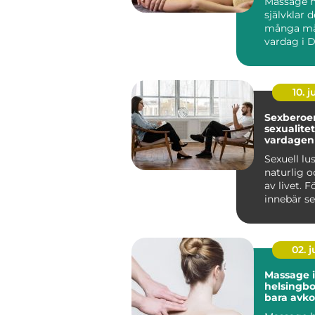
Massage ha
självklar d
många mä
vardag i D
fler ser 
...
10. 
Sexberoend
sexualite
vardagen
Sexuell lu
naturlig o
av livet. 
innebär se
närhet, glä
02. 
Massage i
helsingborg m
bara avko