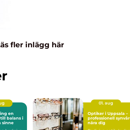
äs fler inlägg här
er
aug
01. aug
ng en
Optiker i Uppsala –
ill balans i
professionell synvå
 sinne
nära dig