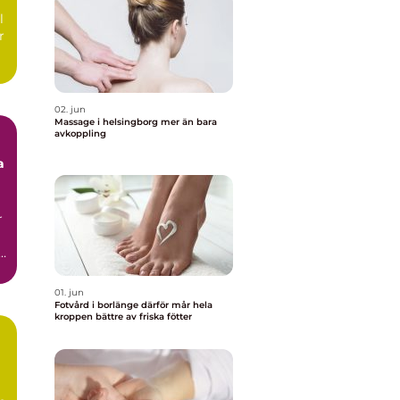
l
r
02. jun
Massage i helsingborg mer än bara
avkoppling
a
r
01. jun
Fotvård i borlänge därför mår hela
kroppen bättre av friska fötter