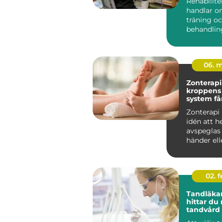
Rehabilite
handlar o
träning o
behandlin
många i S
rehab väge
06. 
Zonterapi nä
kroppens
system få
traven
Zonterapi
idén att h
avspeglas i
händer ell
genom så k
02. 
Tandläkar
hittar du 
tandvård 
familjen