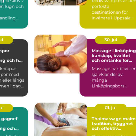
ing beskrivs
Rediviva optik är de
en lugn och
perfekta
destinationen för
andling
invånare i Uppsala
ar kroppens
som söker k...
åg...
ul
30. jul
mpor
Massage i linköping
kunskap, kvalitet
ng och hur
och omtanke för
rätt
kropp och sinne
knippar
Massage har blivit e
mpor med
självklar del av
 eller långa
många
 men i dag
Linköpingsbors
vardagligt
vardag. Många söker
hjälp för spända axl...
ul
01. jul
i gagnef
Thaimassage malm
tradition, trygghet
ing och
och effektiv
älsa
återhämtning