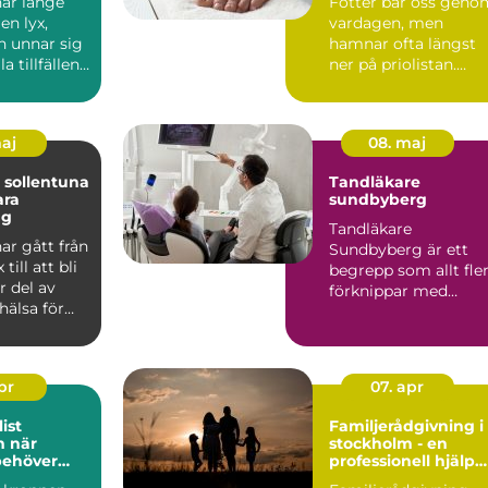
ar länge
Fötter bär oss geno
en lyx,
vardagen, men
 unnar sig
hamnar ofta längst
a tillfällen.
ner på priolistan.
 att r...
Många söker hjälp
först när...
maj
08. maj
 sollentuna
Tandläkare
ara
sundbyberg
ng
Tandläkare
ar gått från
Sundbyberg är ett
 till att bli
begrepp som allt fle
r del av
förknippar med
hälsa för
modern tandvård,
l...
tryggt bemötande ...
apr
07. apr
ist
Familjerådgivning i
är
stockholm - en
behöver
professionell hjälp
ell hjälp
för harmoni inom