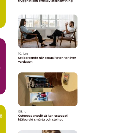
n
trygghet och effektiv återhämtning
10. jun
Sexberoende när sexualiteten tar över
vardagen
n
08. jun
ö
Osteopat gnosjö så kan osteopati
hjälpa vid smärta och stelhet