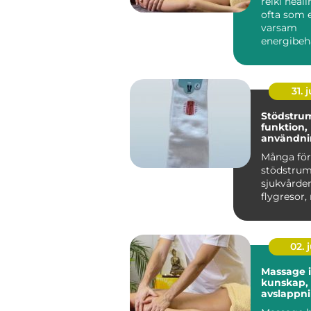
reiki heal
ofta som 
varsam
energibeh
som stött
egen förm
31. j
Stödstru
funktion,
användni
du väljer 
Många för
stödstru
sjukvården
flygresor,
är de ett 
h...
02. j
Massage 
kunskap,
avslappn
hållbar h