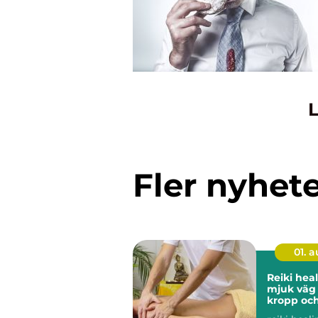
L
Fler nyhet
01. 
Reiki heali
mjuk väg t
kropp och