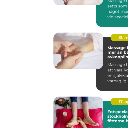
Massage h
setts som 
något man
vid speciell
I dag vet vi
31. 
Massage i
mer än b
avkoppli
Massage h
att vara lyx
en självkla
vardaglig 
många. I So
17. 
Fotspecial
stockholm n
fötterna 
profession