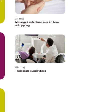
m
31. maj
Massage i sollentuna mer än bara
avkoppling
r
08. maj
Tandläkare sundbyberg