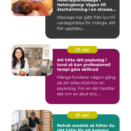
Helkroppsmassage i
Helsingborg: Vägen till
återhämtning i en stressad
vardag
Massage har gått från lyx till
vardagshälsa för många. Allt
fler uppt&au...
02. apr
Att hitta rätt psykolog i
lund så kan professionell
terapi göra skillnad
Många funderar någon gång
på att söka stöd hos en
psykolog. För en del handlar
det om en akut kris, ...
01. apr
Rehab svedala så hittar du
rätt hjälp för att komma