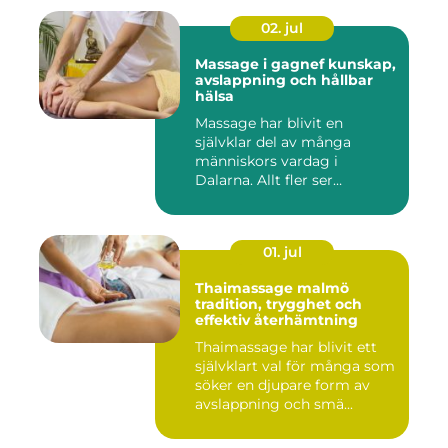
02. jul
Massage i gagnef kunskap,
avslappning och hållbar
hälsa
Massage har blivit en
självklar del av många
människors vardag i
Dalarna. Allt fler ser
massage som ...
01. jul
Thaimassage malmö
tradition, trygghet och
effektiv återhämtning
Thaimassage har blivit ett
självklart val för många som
söker en djupare form av
avslappning och smä...