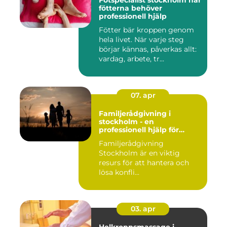
Fotspecialist stockholm när
fötterna behöver
professionell hjälp
Fötter bär kroppen genom
hela livet. När varje steg
börjar kännas, påverkas allt:
vardag, arbete, tr...
07. apr
Familjerådgivning i
stockholm - en
professionell hjälp för
harmoni inom familjen
Familjerådgivning
Stockholm är en viktig
resurs för att hantera och
lösa konfli...
03. apr