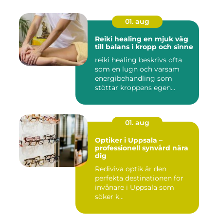
01. aug
Reiki healing en mjuk väg
till balans i kropp och sinne
reiki healing beskrivs ofta
som en lugn och varsam
energibehandling som
stöttar kroppens egen
förmåg...
01. aug
Optiker i Uppsala –
professionell synvård nära
dig
Rediviva optik är den
perfekta destinationen för
invånare i Uppsala som
söker k...