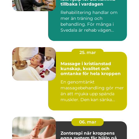
tillbaka i vardagen
Rehabilitering handlar om
mer än träning och
behandling. För många i
Svedala är rehab vägen
tillbaka...
25. mar
Massage i kristianstad
kunskap, kvalitet och
omtanke för hela kroppen
En genomtänkt
massagebehandling gör mer
än att mjuka upp spända
muskler. Den kan sänka
stressnivåer,...
06. mar
Zonterapi när kroppens
egna system får hjälp på