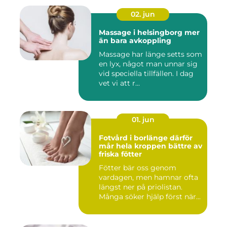
02. jun
Massage i helsingborg mer
än bara avkoppling
Massage har länge setts som
en lyx, något man unnar sig
vid speciella tillfällen. I dag
vet vi att r...
01. jun
Fotvård i borlänge därför
mår hela kroppen bättre av
friska fötter
Fötter bär oss genom
vardagen, men hamnar ofta
längst ner på priolistan.
Många söker hjälp först när...