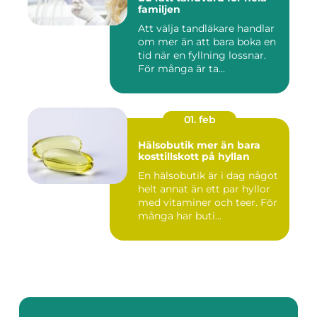
familjen
Att välja tandläkare handlar
om mer än att bara boka en
tid när en fyllning lossnar.
För många är ta...
01. feb
Hälsobutik mer än bara
kosttillskott på hyllan
En hälsobutik är i dag något
helt annat än ett par hyllor
med vitaminer och teer. För
många har buti...