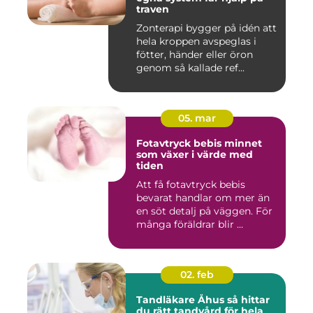
traven
Zonterapi bygger på idén att
hela kroppen avspeglas i
fötter, händer eller öron
genom så kallade ref...
05. mar
Fotavtryck bebis minnet
som växer i värde med
tiden
Att få fotavtryck bebis
bevarat handlar om mer än
en söt detalj på väggen. För
många föräldrar blir ...
02. feb
Tandläkare Åhus så hittar
du rätt tandvård för hela