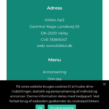
Adress
web:
www.klikko.dk
Menu
Annonsering
Om oss
Cookies
På vores website bruges cookies til at huske dine
indstillinger, statistik og personalisering af indhold og
Kontakta oss
annoncer. Denne information deles med tredjepart. Ved
Sitemap
fortsat brug af websiden godkender du cookiepolitikken.
Ok
Privatlivspolitik