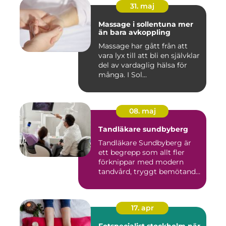
31. maj
Massage i sollentuna mer
än bara avkoppling
Massage har gått från att
vara lyx till att bli en självklar
del av vardaglig hälsa för
många. I Sol...
08. maj
Tandläkare sundbyberg
Tandläkare Sundbyberg är
ett begrepp som allt fler
förknippar med modern
tandvård, tryggt bemötande
...
17. apr