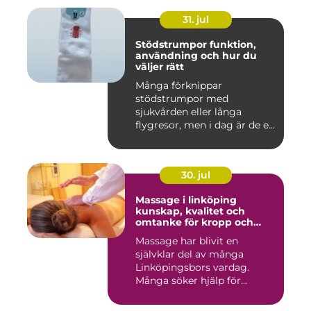
31. jul
Stödstrumpor funktion,
användning och hur du
väljer rätt
Många förknippar
stödstrumpor med
sjukvården eller långa
flygresor, men i dag är de ett
vardagligt h...
30. jul
Massage i linköping
kunskap, kvalitet och
omtanke för kropp och
sinne
Massage har blivit en
självklar del av många
Linköpingsbors vardag.
Många söker hjälp för
spända axl...