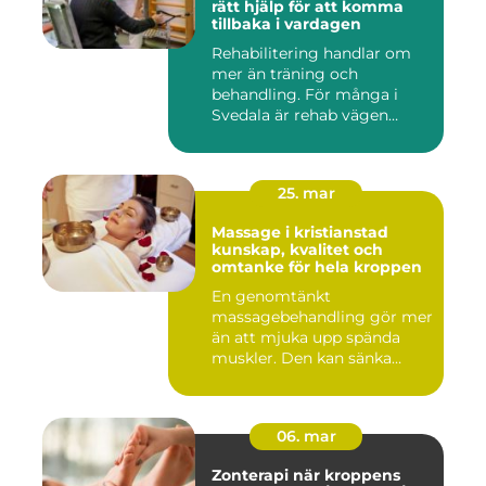
rätt hjälp för att komma
tillbaka i vardagen
Rehabilitering handlar om
mer än träning och
behandling. För många i
Svedala är rehab vägen
tillbaka...
25. mar
Massage i kristianstad
kunskap, kvalitet och
omtanke för hela kroppen
En genomtänkt
massagebehandling gör mer
än att mjuka upp spända
muskler. Den kan sänka
stressnivåer,...
06. mar
Zonterapi när kroppens