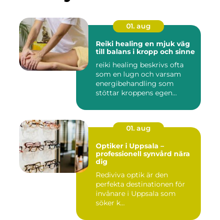
01. aug
Reiki healing en mjuk väg
till balans i kropp och sinne
reiki healing beskrivs ofta
som en lugn och varsam
energibehandling som
stöttar kroppens egen
förmåg...
01. aug
Optiker i Uppsala –
professionell synvård nära
dig
Rediviva optik är den
perfekta destinationen för
invånare i Uppsala som
söker k...