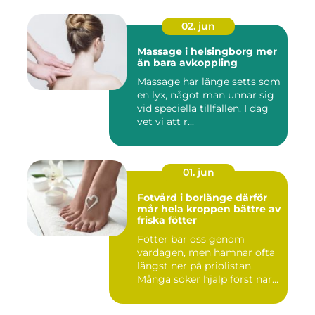
02. jun
Massage i helsingborg mer
än bara avkoppling
Massage har länge setts som
en lyx, något man unnar sig
vid speciella tillfällen. I dag
vet vi att r...
01. jun
Fotvård i borlänge därför
mår hela kroppen bättre av
friska fötter
Fötter bär oss genom
vardagen, men hamnar ofta
längst ner på priolistan.
Många söker hjälp först när...