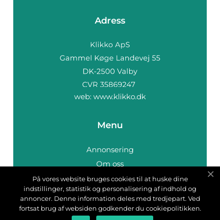
Adress
web:
www.klikko.dk
Menu
Annonsering
Om oss
Cookies
På vores website bruges cookies til at huske dine
indstillinger, statistik og personalisering af indhold og
Kontakta oss
annoncer. Denne information deles med tredjepart. Ved
Sitemap
fortsat brug af websiden godkender du cookiepolitikken.