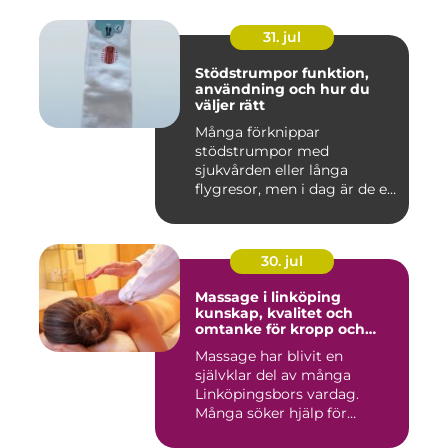
31. jul
Stödstrumpor funktion,
användning och hur du
väljer rätt
Många förknippar
stödstrumpor med
sjukvården eller långa
flygresor, men i dag är de ett
vardagligt h...
30. jul
Massage i linköping
kunskap, kvalitet och
omtanke för kropp och
sinne
Massage har blivit en
självklar del av många
Linköpingsbors vardag.
Många söker hjälp för
spända axl...