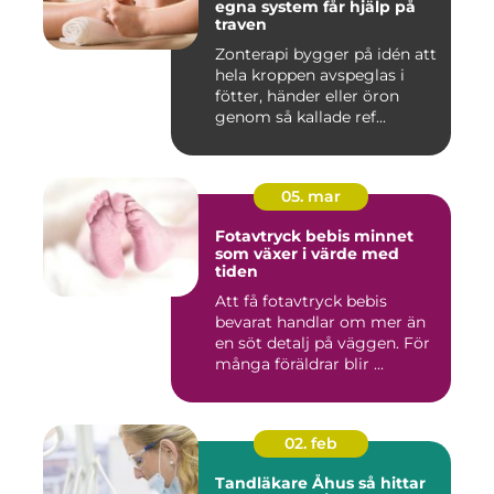
egna system får hjälp på
traven
Zonterapi bygger på idén att
hela kroppen avspeglas i
fötter, händer eller öron
genom så kallade ref...
05. mar
Fotavtryck bebis minnet
som växer i värde med
tiden
Att få fotavtryck bebis
bevarat handlar om mer än
en söt detalj på väggen. För
många föräldrar blir ...
02. feb
Tandläkare Åhus så hittar