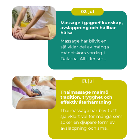
02. jul
Massage i gagnef kunskap,
avslappning och hållbar
hälsa
Massage har blivit en
självklar del av många
människors vardag i
Dalarna. Allt fler ser
massage som ...
01. jul
Thaimassage malmö
tradition, trygghet och
effektiv återhämtning
Thaimassage har blivit ett
självklart val för många som
söker en djupare form av
avslappning och smä...