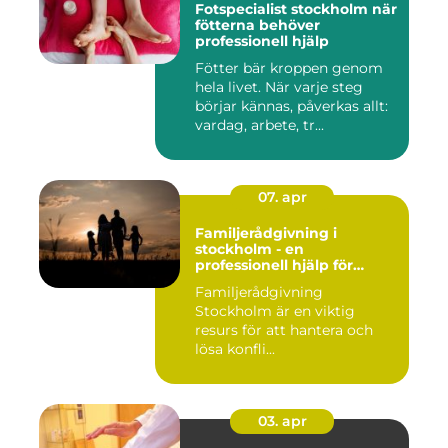
Fotspecialist stockholm när
fötterna behöver
professionell hjälp
Fötter bär kroppen genom
hela livet. När varje steg
börjar kännas, påverkas allt:
vardag, arbete, tr...
07. apr
Familjerådgivning i
stockholm - en
professionell hjälp för
harmoni inom familjen
Familjerådgivning
Stockholm är en viktig
resurs för att hantera och
lösa konfli...
03. apr