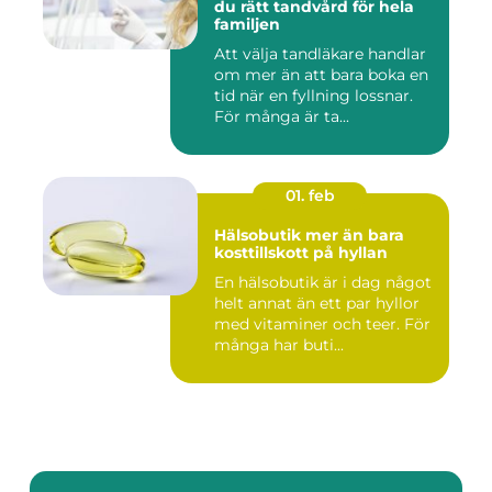
du rätt tandvård för hela
familjen
Att välja tandläkare handlar
om mer än att bara boka en
tid när en fyllning lossnar.
För många är ta...
01. feb
Hälsobutik mer än bara
kosttillskott på hyllan
En hälsobutik är i dag något
helt annat än ett par hyllor
med vitaminer och teer. För
många har buti...