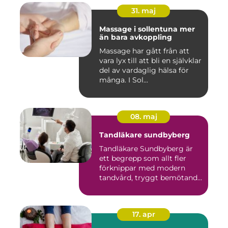
31. maj
Massage i sollentuna mer
än bara avkoppling
Massage har gått från att
vara lyx till att bli en självklar
del av vardaglig hälsa för
många. I Sol...
08. maj
Tandläkare sundbyberg
Tandläkare Sundbyberg är
ett begrepp som allt fler
förknippar med modern
tandvård, tryggt bemötande
...
17. apr