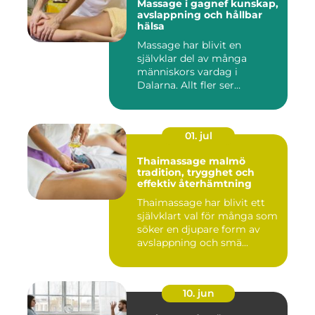
Massage i gagnef kunskap,
avslappning och hållbar
hälsa
Massage har blivit en
självklar del av många
människors vardag i
Dalarna. Allt fler ser
massage som ...
01. jul
Thaimassage malmö
tradition, trygghet och
effektiv återhämtning
Thaimassage har blivit ett
självklart val för många som
söker en djupare form av
avslappning och smä...
10. jun