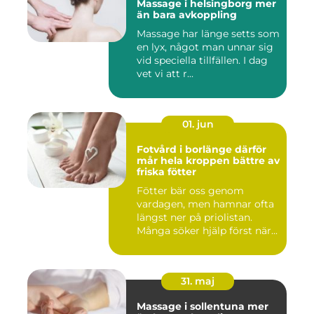
Massage i helsingborg mer
än bara avkoppling
Massage har länge setts som
en lyx, något man unnar sig
vid speciella tillfällen. I dag
vet vi att r...
01. jun
Fotvård i borlänge därför
mår hela kroppen bättre av
friska fötter
Fötter bär oss genom
vardagen, men hamnar ofta
längst ner på priolistan.
Många söker hjälp först när...
31. maj
Massage i sollentuna mer