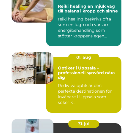
Reiki healing en mjuk väg
till balans i kropp och sinne
reiki healing beskrivs ofta
som en lugn och varsam
energibehandling som
stöttar kroppens egen
förmåg...
01. aug
Optiker i Uppsala –
professionell synvård nära
dig
Rediviva optik är den
perfekta destinationen för
invånare i Uppsala som
söker k...
31. jul