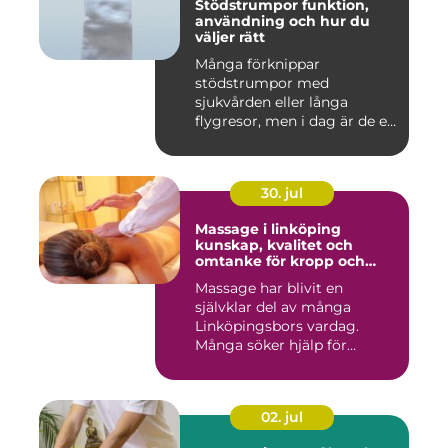
Stödstrumpor funktion,
användning och hur du
väljer rätt
Många förknippar
stödstrumpor med
sjukvården eller långa
flygresor, men i dag är de ett
vardagligt h...
30. jul
Massage i linköping
kunskap, kvalitet och
omtanke för kropp och
sinne
Massage har blivit en
självklar del av många
Linköpingsbors vardag.
Många söker hjälp för
spända axl...
02. jul