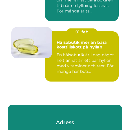
tid när en fyllning lossnar.
För många är ta...
01. feb
Hälsobutik mer än bara
kosttillskott på hyllan
En hälsobutik är i dag något
helt annat än ett par hyllor
med vitaminer och teer. För
många har buti...
Adress