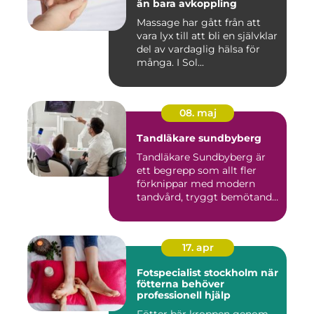
än bara avkoppling
Massage har gått från att
vara lyx till att bli en självklar
del av vardaglig hälsa för
många. I Sol...
08. maj
Tandläkare sundbyberg
Tandläkare Sundbyberg är
ett begrepp som allt fler
förknippar med modern
tandvård, tryggt bemötande
...
17. apr
Fotspecialist stockholm när
fötterna behöver
professionell hjälp
Fötter bär kroppen genom