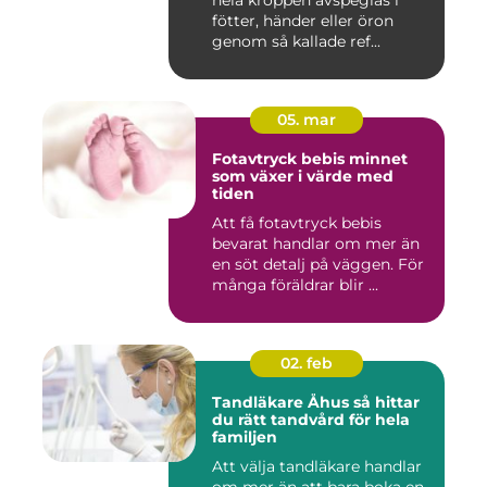
fötter, händer eller öron
genom så kallade ref...
05. mar
Fotavtryck bebis minnet
som växer i värde med
tiden
Att få fotavtryck bebis
bevarat handlar om mer än
en söt detalj på väggen. För
många föräldrar blir ...
02. feb
Tandläkare Åhus så hittar
du rätt tandvård för hela
familjen
Att välja tandläkare handlar
om mer än att bara boka en