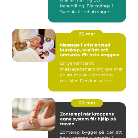
behandling. För många i
Svedala är rehab vägen
tillbaka...
25. mar
Massage i kristianstad
kunskap, kvalitet och
omtanke för hela kroppen
En genomtänkt
massagebehandling gör mer
än att mjuka upp spända
muskler. Den kan sänka
stressnivåer,...
06. mar
Zonterapi när kroppens
egna system får hjälp på
traven
Zonterapi bygger på idén att
hela kroppen avspeglas i