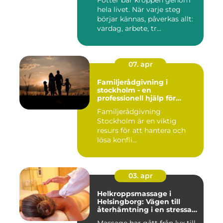
hela livet. När varje steg
börjar kännas, påverkas allt:
vardag, arbete, tr...
07. apr
Familjerådgivning i
stockholm - en
professionell hjälp för
harmoni inom familjen
Familjerådgivning
Stockholm är en viktig
resurs för att hantera och
lösa konfli...
03. apr
Helkroppsmassage i
Helsingborg: Vägen till
återhämtning i en stressad
vardag
Massage har gått från lyx till