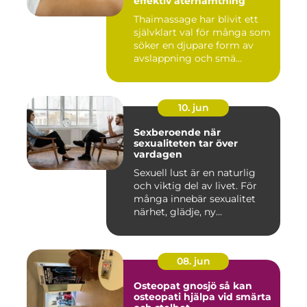
effektiv återhämtning
Thaimassage har blivit ett
självklart val för många som
söker en djupare form av
avslappning och smä...
10. jun
Sexberoende när
sexualiteten tar över
vardagen
Sexuell lust är en naturlig
och viktig del av livet. För
många innebär sexualitet
närhet, glädje, ny...
08. jun
Osteopat gnosjö så kan
osteopati hjälpa vid smärta