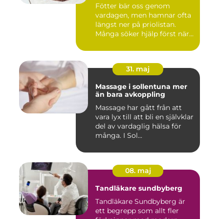
Fötter bär oss genom
vardagen, men hamnar ofta
längst ner på priolistan.
Många söker hjälp först när...
31. maj
Massage i sollentuna mer
än bara avkoppling
Massage har gått från att
vara lyx till att bli en självklar
del av vardaglig hälsa för
många. I Sol...
08. maj
Tandläkare sundbyberg
Tandläkare Sundbyberg är
ett begrepp som allt fler