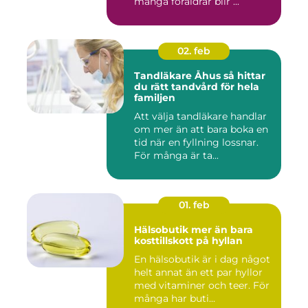
många föräldrar blir ...
02. feb
Tandläkare Åhus så hittar
du rätt tandvård för hela
familjen
Att välja tandläkare handlar
om mer än att bara boka en
tid när en fyllning lossnar.
För många är ta...
01. feb
Hälsobutik mer än bara
kosttillskott på hyllan
En hälsobutik är i dag något
helt annat än ett par hyllor
med vitaminer och teer. För
många har buti...