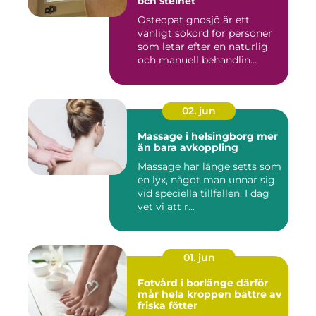
och stelhet
Osteopat gnosjö är ett
vanligt sökord för personer
som letar efter en naturlig
och manuell behandlin...
02. jun
Massage i helsingborg mer
än bara avkoppling
Massage har länge setts som
en lyx, något man unnar sig
vid speciella tillfällen. I dag
vet vi att r...
01. jun
Fotvård i borlänge därför
mår hela kroppen bättre av
friska fötter