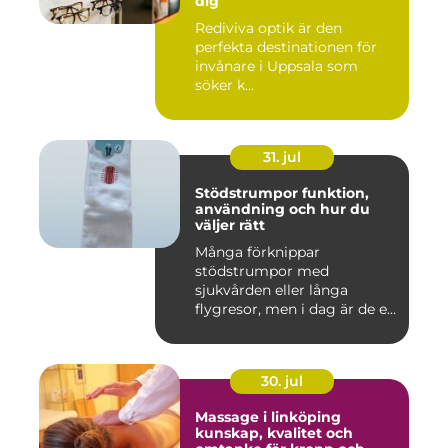
dig
Rediviva optik är den
perfekta destinationen för
invånare i Uppsala som
söker k...
31. jul
Stödstrumpor funktion,
användning och hur du
väljer rätt
Många förknippar
stödstrumpor med
sjukvården eller långa
flygresor, men i dag är de ett
vardagligt h...
30. jul
Massage i linköping
kunskap, kvalitet och