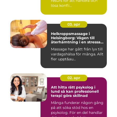
resurs för att hantera och
lösa konfli...
03. apr
Helkroppsmassage i
Helsingborg: Vägen till
återhämtning i en stressad
vardag
Massage har gått från lyx till
vardagshälsa för många. Allt
fler uppt&au...
02. apr
Att hitta rätt psykolog i
lund så kan professionell
terapi göra skillnad
Många funderar någon gång
på att söka stöd hos en
psykolog. För en del handlar