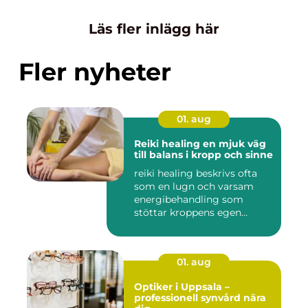
Läs fler inlägg här
Fler nyheter
01. aug
Reiki healing en mjuk väg
till balans i kropp och sinne
reiki healing beskrivs ofta
som en lugn och varsam
energibehandling som
stöttar kroppens egen
förmåg...
01. aug
Optiker i Uppsala –
professionell synvård nära