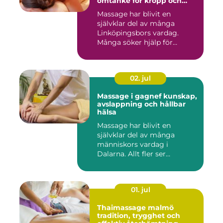
omtanke för kropp och
sinne
Massage har blivit en
självklar del av många
Linköpingsbors vardag.
Många söker hjälp för
spända axl...
02. jul
Massage i gagnef kunskap,
avslappning och hållbar
hälsa
Massage har blivit en
självklar del av många
människors vardag i
Dalarna. Allt fler ser
massage som ...
01. jul
Thaimassage malmö
tradition, trygghet och