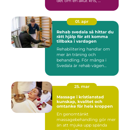
det om en akut kris, ...
01. apr
Rehab svedala så hittar du
rätt hjälp för att komma
tillbaka i vardagen
Rehabilitering handlar om
mer än träning och
behandling. För många i
Svedala är rehab vägen
tillbaka...
25. mar
Massage i kristianstad
kunskap, kvalitet och
omtanke för hela kroppen
En genomtänkt
massagebehandling gör mer
än att mjuka upp spända