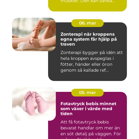
muskler. Den kan sänka
stressnivåer,...
06. mar
Zonterapi när kroppens
egna system får hjälp på
traven
Zonterapi bygger på idén att
hela kroppen avspeglas i
fötter, händer eller öron
genom så kallade ref...
05. mar
Fotavtryck bebis minnet
som växer i värde med
tiden
Att få fotavtryck bebis
bevarat handlar om mer än
en söt detalj på väggen. För