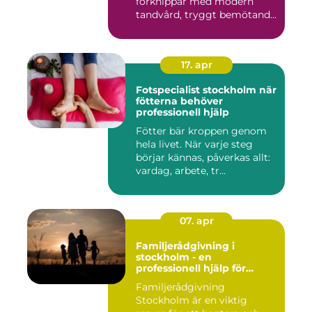
förknippar med modern
tandvård, tryggt bemötande
...
17. apr
Fotspecialist stockholm när
fötterna behöver
professionell hjälp
Fötter bär kroppen genom
hela livet. När varje steg
börjar kännas, påverkas allt:
vardag, arbete, tr...
07. apr
Familjerådgivning i
stockholm - en
professionell hjälp för
harmoni inom familjen
Familjerådgivning
Stockholm är en viktig