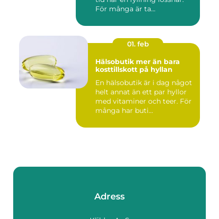
För många är ta...
01. feb
Hälsobutik mer än bara
kosttillskott på hyllan
En hälsobutik är i dag något
helt annat än ett par hyllor
med vitaminer och teer. För
många har buti...
Adress