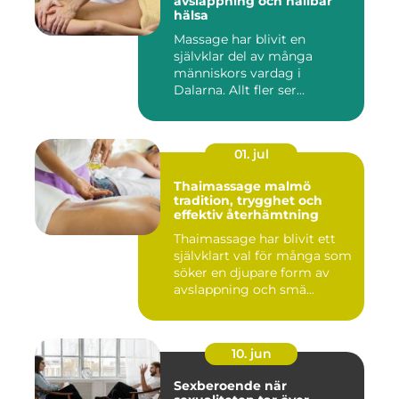
avslappning och hållbar
hälsa
Massage har blivit en
självklar del av många
människors vardag i
Dalarna. Allt fler ser
massage som ...
01. jul
Thaimassage malmö
tradition, trygghet och
effektiv återhämtning
Thaimassage har blivit ett
självklart val för många som
söker en djupare form av
avslappning och smä...
10. jun
Sexberoende när