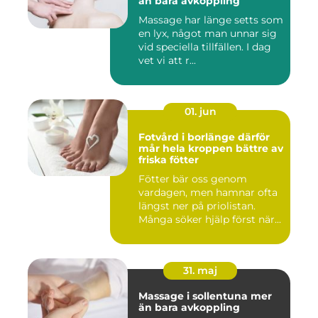
än bara avkoppling
Massage har länge setts som
en lyx, något man unnar sig
vid speciella tillfällen. I dag
vet vi att r...
01. jun
Fotvård i borlänge därför
mår hela kroppen bättre av
friska fötter
Fötter bär oss genom
vardagen, men hamnar ofta
längst ner på priolistan.
Många söker hjälp först när...
31. maj
Massage i sollentuna mer
än bara avkoppling