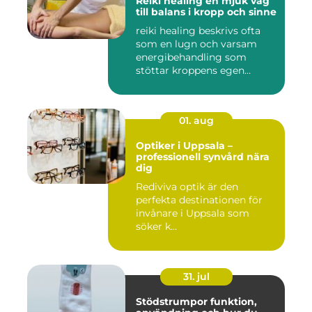
Reiki healing en mjuk väg
till balans i kropp och sinne
reiki healing beskrivs ofta
som en lugn och varsam
energibehandling som
stöttar kroppens egen
förmåg...
01. aug
Optiker i Uppsala –
professionell synvård nära
dig
Rediviva optik är den
perfekta destinationen för
invånare i Uppsala som
söker k...
31. jul
Stödstrumpor funktion,