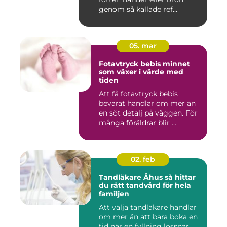
genom så kallade ref...
05. mar
Fotavtryck bebis minnet
som växer i värde med
tiden
Att få fotavtryck bebis
bevarat handlar om mer än
en söt detalj på väggen. För
många föräldrar blir ...
02. feb
Tandläkare Åhus så hittar
du rätt tandvård för hela
familjen
Att välja tandläkare handlar
om mer än att bara boka en
tid när en fyllning lossnar.