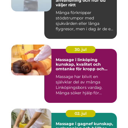
användning och hur du
väljer rätt
Många förknippar
stödstrumpor med
sjukvården eller långa
flygresor, men i dag är de ett
vardagligt h...
30. jul
Massage i linköping
kunskap, kvalitet och
omtanke för kropp och
sinne
Massage har blivit en
självklar del av många
Linköpingsbors vardag.
Många söker hjälp för
spända axl...
02. jul
Massage i gagnef kunskap,