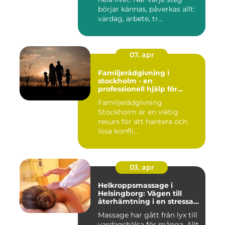
börjar kännas, påverkas allt:
vardag, arbete, tr...
07. apr
Familjerådgivning i
stockholm - en
professionell hjälp för
harmoni inom familjen
Familjerådgivning
Stockholm är en viktig
resurs för att hantera och
lösa konfli...
03. apr
Helkroppsmassage i
Helsingborg: Vägen till
återhämtning i en stressad
vardag
Massage har gått från lyx till
vardagshälsa för många. Allt