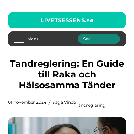
LIVETSESSENS.
se
Menu
Tandreglering: En Guide
till Raka och
Hälsosamma Tänder
01 november 2024
Saga Vinde
Tandreglering