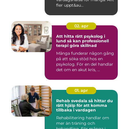
fler uppt&au...
02. apr
Att hitta rätt psykolog i
lund så kan professionell
terapi göra skillnad
Många funderar någon gång
på att söka stöd hos en
psykolog. För en del handlar
det om en akut kris, ...
01. apr
Rehab svedala så hittar du
rätt hjälp för att komma
tillbaka i vardagen
Rehabilitering handlar om
mer än träning och
behandling. För många i