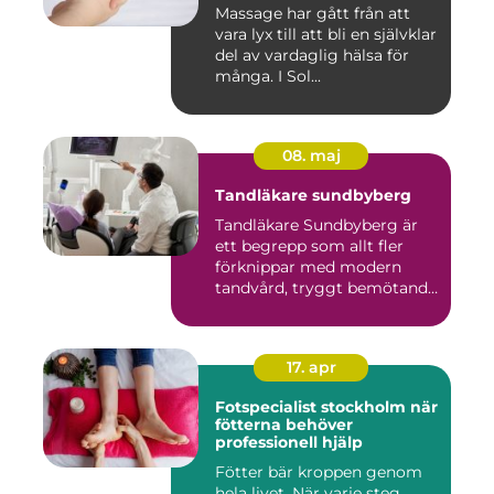
Massage har gått från att
vara lyx till att bli en självklar
del av vardaglig hälsa för
många. I Sol...
08. maj
Tandläkare sundbyberg
Tandläkare Sundbyberg är
ett begrepp som allt fler
förknippar med modern
tandvård, tryggt bemötande
...
17. apr
Fotspecialist stockholm när
fötterna behöver
professionell hjälp
Fötter bär kroppen genom
hela livet. När varje steg