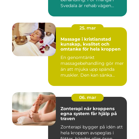
Svedala är rehab vägen
tillbaka...
25. mar
Massage i kristianstad
kunskap, kvalitet och
omtanke för hela kroppen
En genomtänkt
massagebehandling gör mer
än att mjuka upp spända
muskler. Den kan sänka
stressnivåer,...
06. mar
Zonterapi när kroppens
egna system får hjälp på
traven
Zonterapi bygger på idén att
hela kroppen avspeglas i
fötter, händer eller öron