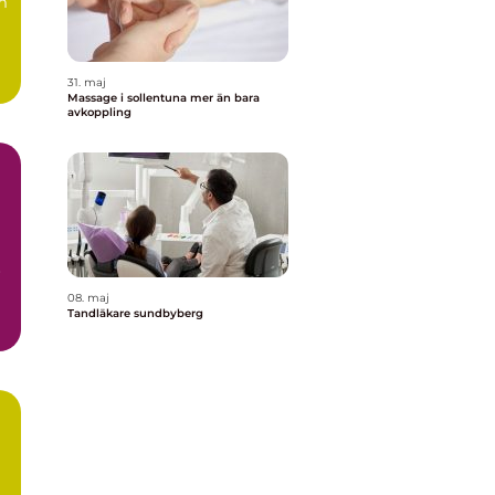
m
31. maj
Massage i sollentuna mer än bara
avkoppling
r
08. maj
Tandläkare sundbyberg