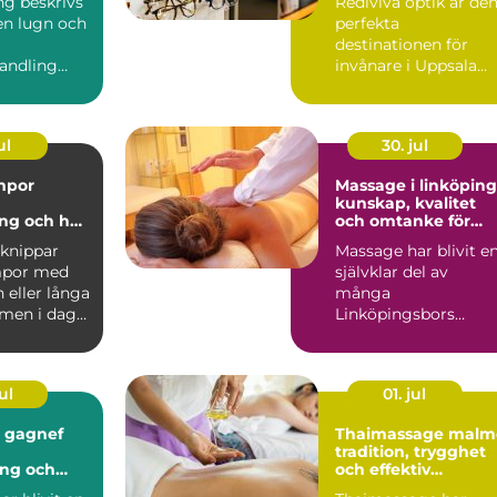
ing beskrivs
Rediviva optik är de
en lugn och
perfekta
destinationen för
andling
invånare i Uppsala
ar kroppens
som söker k...
åg...
ul
30. jul
mpor
Massage i linköping
kunskap, kvalitet
ng och hur
och omtanke för
rätt
kropp och sinne
knippar
Massage har blivit e
mpor med
självklar del av
 eller långa
många
 men i dag
Linköpingsbors
vardagligt
vardag. Många söker
hjälp för spända axl...
ul
01. jul
i gagnef
Thaimassage malm
tradition, trygghet
ing och
och effektiv
älsa
återhämtning