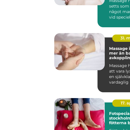
Massage h
setts som 
något man
vid speciell
I dag vet vi
31. 
Massage i
mer än b
avkoppli
Massage h
att vara lyx
en självkla
vardaglig 
många. I So
17. 
Fotspecial
stockholm n
fötterna 
profession