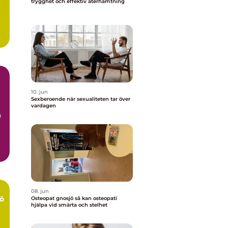
n
trygghet och effektiv återhämtning
10. jun
Sexberoende när sexualiteten tar över
vardagen
n
08. jun
ö
Osteopat gnosjö så kan osteopati
hjälpa vid smärta och stelhet