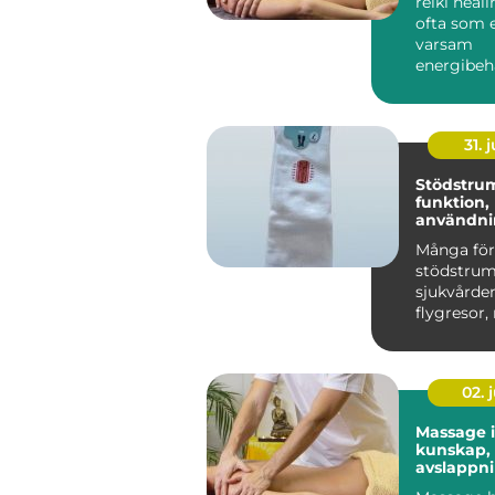
reiki heal
ofta som 
varsam
energibeh
som stött
egen förm
31. j
Stödstru
funktion,
användni
du väljer 
Många för
stödstru
sjukvården
flygresor,
är de ett 
h...
02. j
Massage 
kunskap,
avslappn
hållbar h