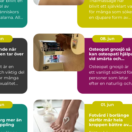
r blivit en
Thaimassage har
el av
blivit ett självklart va
nniskors
för många som söke
alarna. Allt
en djupare form av
massage som
avslappning och
smä...
jun
08. jun
e när
Osteopat gnosjö så
ten tar över
kan osteopati hjälp
vid smärta och
stelhet
st är en
Osteopat gnosjö är
ch viktig del
ett vanligt sökord fö
För många
personer som letar
xualitet
efter en naturlig och
dje, ny...
manuell behandlin...
jun
01. jun
Fotvård i borlänge
er än
därför mår hela
ppling
kroppen bättre av
friska fötter