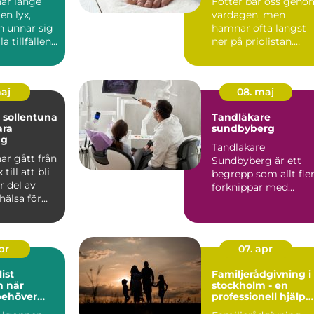
ar länge
Fötter bär oss geno
en lyx,
vardagen, men
 unnar sig
hamnar ofta längst
a tillfällen.
ner på priolistan.
 att r...
Många söker hjälp
först när...
maj
08. maj
 sollentuna
Tandläkare
ara
sundbyberg
ng
Tandläkare
ar gått från
Sundbyberg är ett
 till att bli
begrepp som allt fle
r del av
förknippar med
hälsa för
modern tandvård,
l...
tryggt bemötande ...
apr
07. apr
ist
Familjerådgivning i
är
stockholm - en
behöver
professionell hjälp
ell hjälp
för harmoni inom