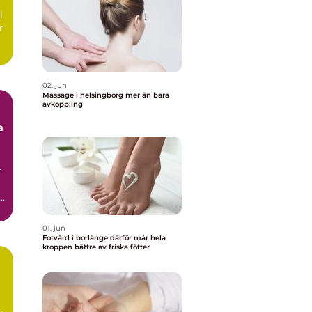
l
r
02. jun
Massage i helsingborg mer än bara
avkoppling
a
r
01. jun
Fotvård i borlänge därför mår hela
kroppen bättre av friska fötter