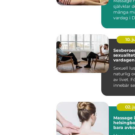
Massage ha
självklar d
många mä
vardag i D
fler ser 
...
10. 
Sexberoend
sexualite
vardagen
Sexuell lu
naturlig o
av livet. 
innebär se
närhet, glä
02. 
Massage i
helsingborg m
bara avko