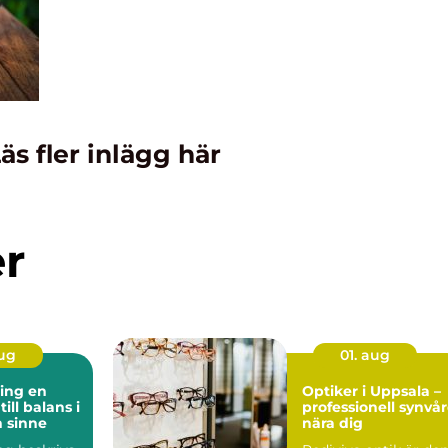
äs fler inlägg här
er
aug
01. aug
ng en
Optiker i Uppsala –
ill balans i
professionell synvå
 sinne
nära dig