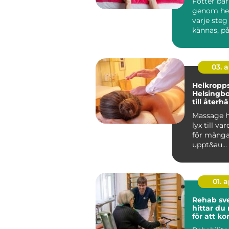
Fötter bä
genom hela
varje steg
kännas, på
vardag, arb
03. 
Helkropp
Helsingb
till återh
en stress
Massage h
lyx till va
för många.
uppt&au...
01. 
Rehab sved
hittar du 
för att 
tillbaka 