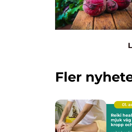
L
Fler nyhet
01. 
Reiki heali
mjuk väg t
kropp och