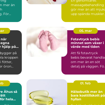
ring
En genomtänkt
hela kroppen
m mer än
massagebehandling
ch
gör mer än att mjuk
g. För
upp spända muskler.
vedala är
Den kan sänka
n tillbaka...
stressnivåer,...
mar
05. mar
r
Fotavtryck bebis
 egna
minnet som växer i
r hjälp på
värde med tiden
 bygger på
Att få fotavtryck
ela kroppen
bebis bevarat handla
 fötter,
om mer än en söt
er öron
detalj på väggen. Fö
allade ref...
många föräldrar blir .
feb
01. feb
e Åhus så
Hälsobutik mer än
rätt
bara kosttillskott på
för hela
hyllan