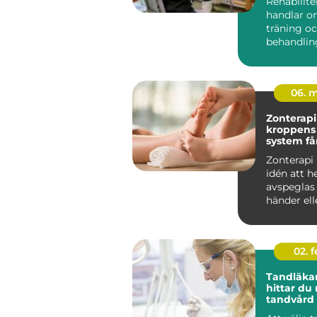
Rehabilite
handlar o
träning o
behandlin
många i S
rehab väge
06. 
Zonterapi nä
kroppens
system få
traven
Zonterapi
idén att h
avspeglas i
händer ell
genom så k
02. 
Tandläkar
hittar du 
tandvård 
familjen