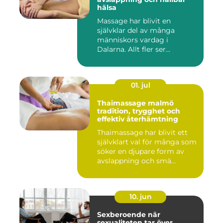
hälsa
Massage har blivit en
självklar del av många
människors vardag i
Dalarna. Allt fler ser
massage som ...
01. jul
Thaimassage malmö
tradition, trygghet och
effektiv återhämtning
Thaimassage har blivit ett
självklart val för många som
söker en djupare form av
avslappning och smä...
10. jun
Sexberoende när
sexualiteten tar över