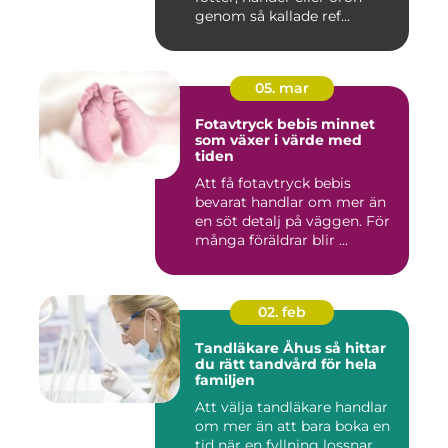
genom så kallade ref...
05. mar
Fotavtryck bebis minnet
som växer i värde med
tiden
Att få fotavtryck bebis
bevarat handlar om mer än
en söt detalj på väggen. För
många föräldrar blir ...
02. feb
Tandläkare Åhus så hittar
du rätt tandvård för hela
familjen
Att välja tandläkare handlar
om mer än att bara boka en
tid när en fyllning lossnar.