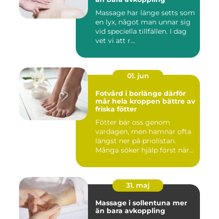
Massage har länge setts som
en lyx, något man unnar sig
vid speciella tillfällen. I dag
vet vi att r...
01. jun
Fotvård i borlänge därför
mår hela kroppen bättre av
friska fötter
Fötter bär oss genom
vardagen, men hamnar ofta
längst ner på priolistan.
Många söker hjälp först när...
31. maj
Massage i sollentuna mer
än bara avkoppling