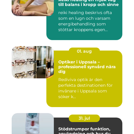
till balans i kropp och sinne
reiki healing beskrivs ofta
som en lugn och varsam
energibehandling som
stöttar kroppens egen
förmåg...
01. aug
Optiker i Uppsala –
professionell synvård nära
dig
Rediviva optik är den
perfekta destinationen för
invånare i Uppsala som
söker k...
31. jul
Stödstrumpor funktion,
användning och hur du