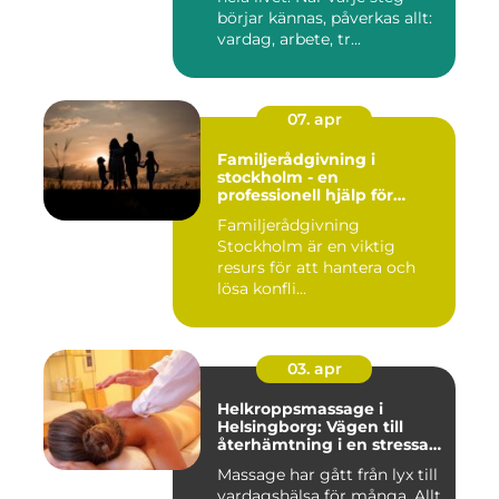
börjar kännas, påverkas allt:
vardag, arbete, tr...
07. apr
Familjerådgivning i
stockholm - en
professionell hjälp för
harmoni inom familjen
Familjerådgivning
Stockholm är en viktig
resurs för att hantera och
lösa konfli...
03. apr
Helkroppsmassage i
Helsingborg: Vägen till
återhämtning i en stressad
vardag
Massage har gått från lyx till
vardagshälsa för många. Allt