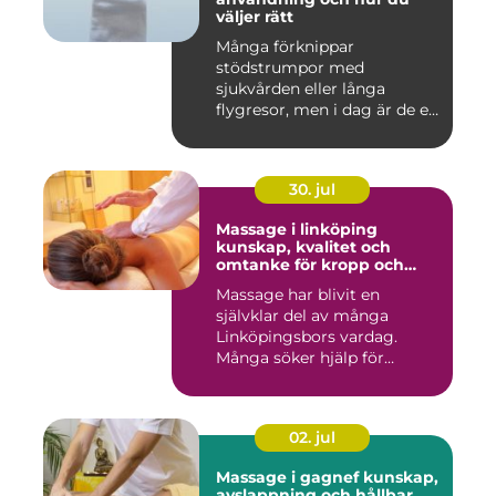
väljer rätt
Många förknippar
stödstrumpor med
sjukvården eller långa
flygresor, men i dag är de ett
vardagligt h...
30. jul
Massage i linköping
kunskap, kvalitet och
omtanke för kropp och
sinne
Massage har blivit en
självklar del av många
Linköpingsbors vardag.
Många söker hjälp för
spända axl...
02. jul
Massage i gagnef kunskap,
avslappning och hållbar