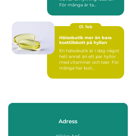
För många är ta...
01. feb
Hälsobutik mer än bara
kosttillskott på hyllan
En hälsobutik är i dag något
helt annat än ett par hyllor
med vitaminer och teer. För
många har buti...
Adress