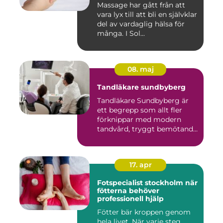
Massage har gått från att
vara lyx till att bli en självklar
del av vardaglig hälsa för
många. I Sol...
08. maj
Tandläkare sundbyberg
Tandläkare Sundbyberg är
ett begrepp som allt fler
förknippar med modern
tandvård, tryggt bemötande
...
17. apr
Fotspecialist stockholm när
fötterna behöver
professionell hjälp
Fötter bär kroppen genom
hela livet. När varje steg