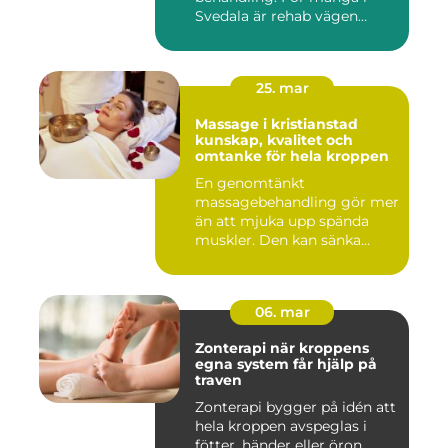
Svedala är rehab vägen
tillbaka...
25. mar
Massage i kristianstad
kunskap, kvalitet och
omtanke för hela kroppen
En genomtänkt
massagebehandling gör mer
än att mjuka upp spända
muskler. Den kan sänka
stressnivåer,...
06. mar
Zonterapi när kroppens
egna system får hjälp på
traven
Zonterapi bygger på idén att
hela kroppen avspeglas i
fötter, händer eller öron