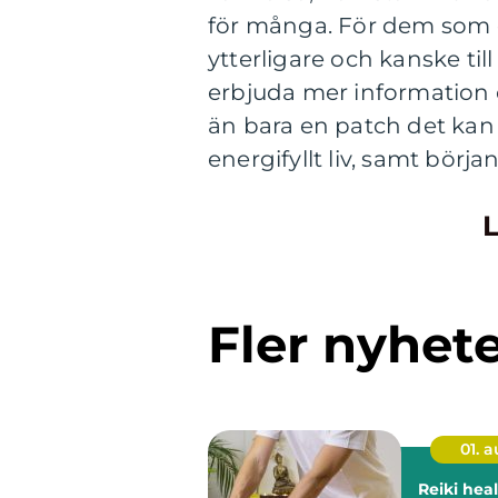
för många. För dem som 
ytterligare och kanske ti
erbjuda mer information 
än bara en patch det kan 
energifyllt liv, samt börj
L
Fler nyhet
01. 
Reiki heali