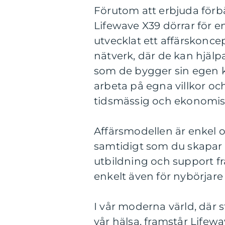
Förutom att erbjuda förb
Lifewave X39 dörrar för 
utvecklat ett affärskoncep
nätverk, där de kan hjälp
som de bygger sin egen ka
arbeta på egna villkor och
tidsmässig och ekonomisk
Affärsmodellen är enkel o
samtidigt som du skapar
utbildning och support f
enkelt även för nybörjare 
I vår moderna värld, där 
vår hälsa, framstår Lifew