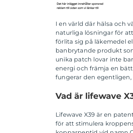
I en värld där hälsa och 
naturliga lösningar för att
förlita sig på läkemedel e
banbrytande produkt som
unika patch lovar inte bar
energi och främja en bät
fungerar den egentligen,
Vad är lifewave X
Lifewave X39 är en paten
för att stimulera kroppen
kopparpeptid vid namn GH