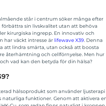
välmående står i centrum söker många efter
 förbättra sin livskvalitet utan att behöva
ller kirurgiska ingrepp. En innovativ och
 har väckt intresse är
lifewave X39
. Denna
a att lindra smärta, utan också att boosta
tre återhämtning och cellförnyelse. Men hur
 och vad kan den betyda för din hälsa?
39?
terad hälsoprodukt som använder ljusterapi
s naturliga funktioner. Genom att aktivera e
K-Cu, som redan finns naturligt i kroppen