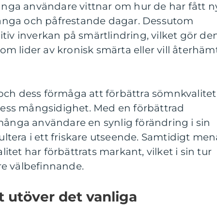
Många användare vittnar om hur de har fått n
r långa och påfrestande dagar. Dessutom
tiv inverkan på smärtlindring, vilket gör de
 som lider av kronisk smärta eller vill återhäm
och dess förmåga att förbättra sömnkvalitet
 dess mångsidighet. Med en förbättrad
många användare en synlig förändring i sin
sultera i ett friskare utseende. Samtidigt men
et har förbättrats markant, vilket i sin tur
tre välbefinnande.
t utöver det vanliga