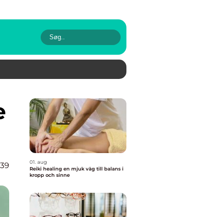
01. aug
X39
Reiki healing en mjuk väg till balans i
kropp och sinne