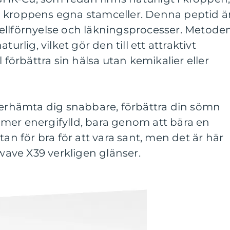
vera kroppens egna stamceller. Denna peptid ä
i cellförnyelse och läkningsprocesser. Metode
urlig, vilket gör den till ett attraktivt
l förbättra sin hälsa utan kemikalier eller
återhämta dig snabbare, förbättra din sömn
mer energifylld, bara genom att bära en
tan för bra för att vara sant, men det är här
ave X39 verkligen glänser.