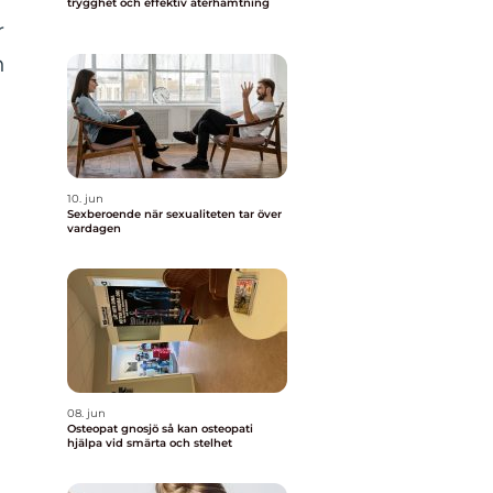
trygghet och effektiv återhämtning
r
n
10. jun
Sexberoende när sexualiteten tar över
vardagen
08. jun
Osteopat gnosjö så kan osteopati
hjälpa vid smärta och stelhet