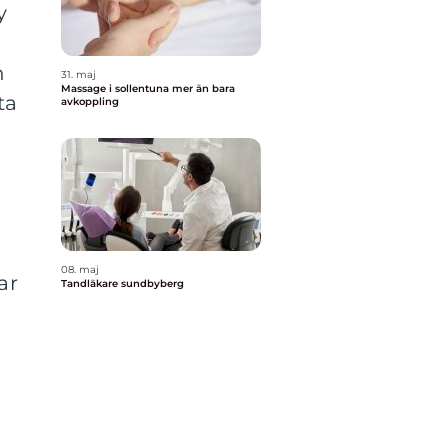
y
n
31. maj
Massage i sollentuna mer än bara
ta
avkoppling
08. maj
ar
Tandläkare sundbyberg