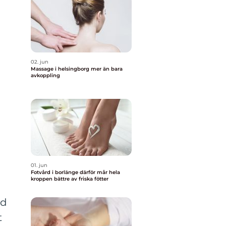
02. jun
Massage i helsingborg mer än bara
avkoppling
01. jun
Fotvård i borlänge därför mår hela
kroppen bättre av friska fötter
gd
t