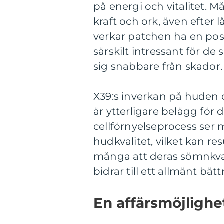
på energi och vitalitet. 
kraft och ork, även efte
verkar patchen ha en posi
särskilt intressant för de
sig snabbare från skador.
X39:s inverkan på huden 
är ytterligare belägg för
cellförnyelseprocess ser 
hudkvalitet, vilket kan re
många att deras sömnkvalit
bidrar till ett allmänt bät
En affärsmöjlighe