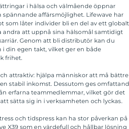
ättringar i hälsa och välmående öppnar
en spännande affärsmöjlighet. Lifewave har
t som låter individer bli en del av ett global
a andra att uppnå sina hälsomål samtidigt
rriär. Genom att bli distributör kan du
 i din egen takt, vilket ger en både
 frihet.
ch attraktiv: hjälpa människor att må bättre
 en stabil inkomst. Dessutom ges omfattan
rån erfarna teammedlemmar, vilket gör det
att sätta sig in i verksamheten och lyckas.
stress och tidspress kan ha stor påverkan på
ave X39 som en värdefull och hållbar lösning