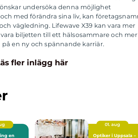
önskar undersöka denna möjlighet
ll och med förändra sina liv, kan företagsna
och vägledning. Lifewave X39 kan vara mer
vara biljetten till ett hälsosammare och mer
an på en ny och spännande karriär.
äs fler inlägg här
er
aug
01. aug
ng en
Optiker i Uppsala –