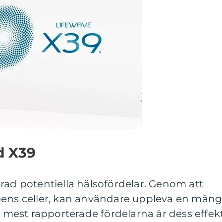
d X39
rad potentiella hälsofördelar. Genom att
pens celler, kan användare uppleva en män
de mest rapporterade fördelarna är dess effek