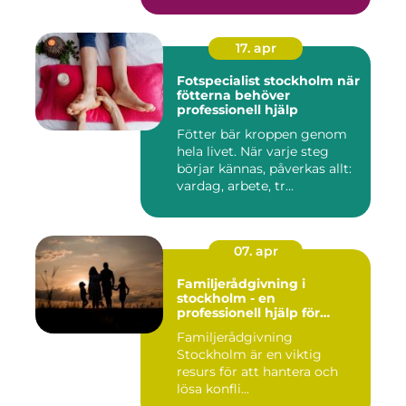
...
17. apr
Fotspecialist stockholm när
fötterna behöver
professionell hjälp
Fötter bär kroppen genom
hela livet. När varje steg
börjar kännas, påverkas allt:
vardag, arbete, tr...
07. apr
Familjerådgivning i
stockholm - en
professionell hjälp för
harmoni inom familjen
Familjerådgivning
Stockholm är en viktig
resurs för att hantera och
lösa konfli...