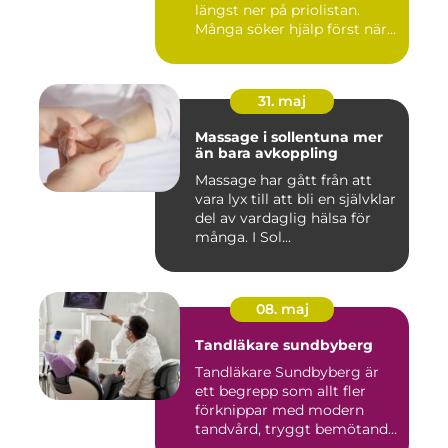
längst ner på priolistan.
Många söker hjälp först när...
31. maj
Massage i sollentuna mer
än bara avkoppling
Massage har gått från att
vara lyx till att bli en självklar
del av vardaglig hälsa för
många. I Sol...
08. maj
Tandläkare sundbyberg
Tandläkare Sundbyberg är
ett begrepp som allt fler
förknippar med modern
tandvård, tryggt bemötande