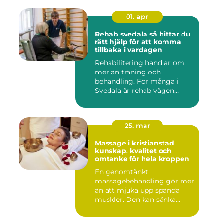
01. apr
Rehab svedala så hittar du
rätt hjälp för att komma
tillbaka i vardagen
Rehabilitering handlar om
mer än träning och
behandling. För många i
Svedala är rehab vägen
tillbaka...
25. mar
Massage i kristianstad
kunskap, kvalitet och
omtanke för hela kroppen
En genomtänkt
massagebehandling gör mer
än att mjuka upp spända
muskler. Den kan sänka
stressnivåer,...