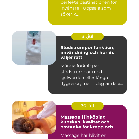
perfekta destinationen för
invånare i Uppsala som
söker k...
31. jul
Stödstrumpor funktion,
användning och hur du
väljer rätt
Många förknippar
stödstrumpor med
sjukvården eller långa
flygresor, men i dag är de ett
vardagligt h...
30. jul
Massage i linköping
kunskap, kvalitet och
omtanke för kropp och
sinne
Massage har blivit en