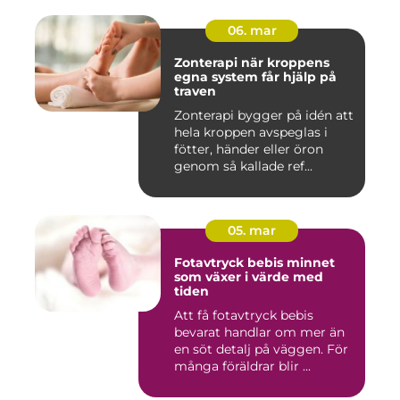
06. mar
Zonterapi när kroppens
egna system får hjälp på
traven
Zonterapi bygger på idén att
hela kroppen avspeglas i
fötter, händer eller öron
genom så kallade ref...
05. mar
Fotavtryck bebis minnet
som växer i värde med
tiden
Att få fotavtryck bebis
bevarat handlar om mer än
en söt detalj på väggen. För
många föräldrar blir ...