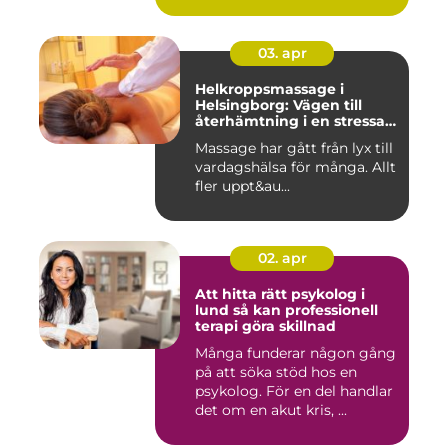
03. apr
Helkroppsmassage i
Helsingborg: Vägen till
återhämtning i en stressad
vardag
Massage har gått från lyx till
vardagshälsa för många. Allt
fler uppt&au...
02. apr
Att hitta rätt psykolog i
lund så kan professionell
terapi göra skillnad
Många funderar någon gång
på att söka stöd hos en
psykolog. För en del handlar
det om en akut kris, ...