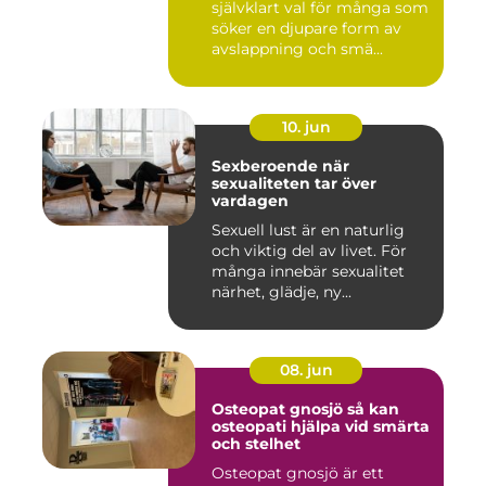
självklart val för många som
söker en djupare form av
avslappning och smä...
10. jun
Sexberoende när
sexualiteten tar över
vardagen
Sexuell lust är en naturlig
och viktig del av livet. För
många innebär sexualitet
närhet, glädje, ny...
08. jun
Osteopat gnosjö så kan
osteopati hjälpa vid smärta
och stelhet
Osteopat gnosjö är ett