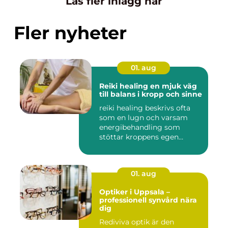
Läs fler inlägg här
Fler nyheter
01. aug
Reiki healing en mjuk väg
till balans i kropp och sinne
reiki healing beskrivs ofta
som en lugn och varsam
energibehandling som
stöttar kroppens egen
förmåg...
01. aug
Optiker i Uppsala –
professionell synvård nära
dig
Rediviva optik är den