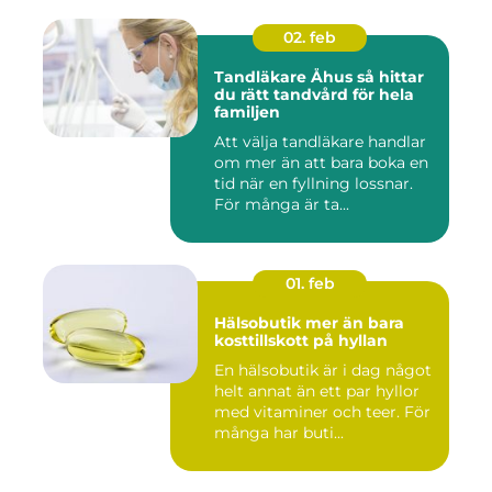
02. feb
Tandläkare Åhus så hittar
du rätt tandvård för hela
familjen
Att välja tandläkare handlar
om mer än att bara boka en
tid när en fyllning lossnar.
För många är ta...
01. feb
Hälsobutik mer än bara
kosttillskott på hyllan
En hälsobutik är i dag något
helt annat än ett par hyllor
med vitaminer och teer. För
många har buti...