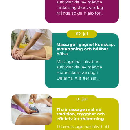
självklar del av många
Linköpingsbors vardag.
Många söker hjälp för
spända axl...
02. jul
Massage i gagnef kunskap,
avslappning och hållbar
hälsa
Massage har blivit en
självklar del av många
människors vardag i
Dalarna. Allt fler ser
massage som ...
01. jul
Thaimassage malmö
tradition, trygghet och
effektiv återhämtning
Thaimassage har blivit ett