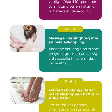
vanligt sökord för personer
som letar efter en naturlig
och manuell behandlin...
02. jun
Massage i helsingborg mer
än bara avkoppling
Massage har länge setts som
en lyx, något man unnar sig
vid speciella tillfällen. I dag
vet vi att r...
01. jun
Fotvård i borlänge därför
mår hela kroppen bättre av
friska fötter
Fötter bär oss genom
vardagen, men hamnar ofta